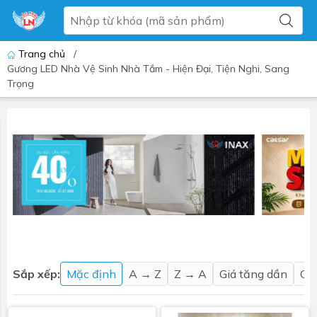
Trang chủ
/
Gương LED Nhà Vệ Sinh Nhà Tắm - Hiện Đại, Tiện Nghi, Sang
Trọng
Sắp xếp:
Mặc định
A → Z
Z → A
Giá tăng dần
Gi