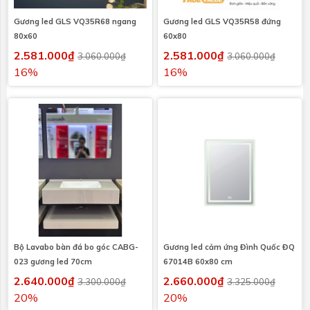
Gương led GLS VQ35R68 ngang
Gương led GLS VQ35R58 đứng
80x60
60x80
2.581.000₫
2.581.000₫
3.060.000₫
3.060.000₫
16%
16%
Bộ Lavabo bàn đá bo góc CABG-
Gương led cảm ứng Đình Quốc ĐQ
023 gương led 70cm
67014B 60x80 cm
2.640.000₫
2.660.000₫
3.300.000₫
3.325.000₫
20%
20%