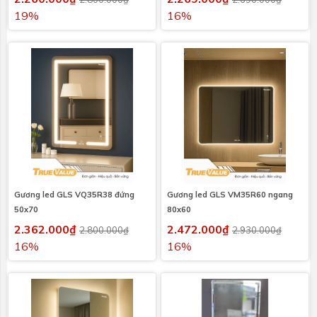
19%
16%
Gương led GLS VQ35R38 đứng
Gương led GLS VM35R60 ngang
50x70
80x60
2.362.000₫
2.472.000₫
2.800.000₫
2.930.000₫
16%
16%