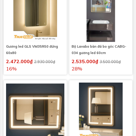
Gương led GLS VM35R50 đứng
Bộ Lavabo bàn đá bo góc CABG-
60x80
034 gương led 60cm
2.472.000₫
2.535.000₫
2.930.000₫
3.500.000₫
16%
28%