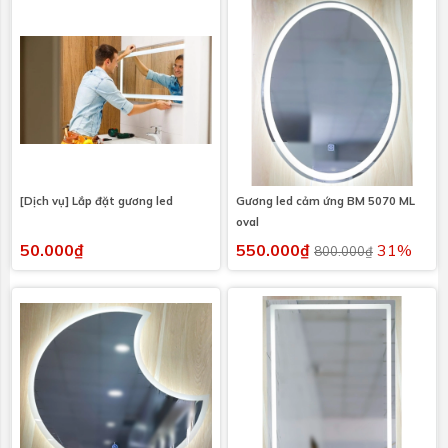
[Dịch vụ] Lắp đặt gương led
Gương led cảm ứng BM 5070 ML
oval
50.000₫
550.000₫
31%
800.000₫