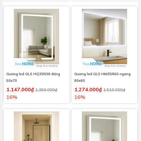
Gương led GLS HQ35R38 đứng
Gương led GLS HM35R60 ngang
50x70
80x60
1.147.000₫
1.274.000₫
1.360.000₫
1.510.000₫
16%
16%