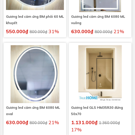
Gương led cảm ứng BM phôi 60 ML
Gương led cảm ứng BM 6080 ML
khuyết
vuông
550.000₫
31%
630.000₫
21%
800.000₫
800.000₫
Gương led cảm ứng BM 6080 ML
Gương led GLS HM35R30 đứng
oval
50x70
630.000₫
21%
1.131.000₫
800.000₫
1.360.000₫
17%