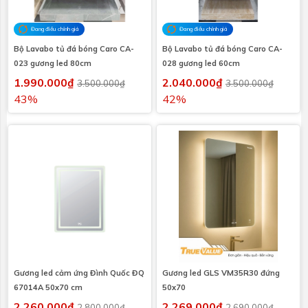
Đang điều chỉnh giá
Đang điều chỉnh giá
Bộ Lavabo tủ đá bóng Caro CA-
Bộ Lavabo tủ đá bóng Caro CA-
023 gương led 80cm
028 gương led 60cm
1.990.000₫
2.040.000₫
3.500.000₫
3.500.000₫
43%
42%
Gương led cảm ứng Đình Quốc ĐQ
Gương led GLS VM35R30 đứng
67014A 50x70 cm
50x70
2.260.000₫
2.269.000₫
2.800.000₫
2.690.000₫