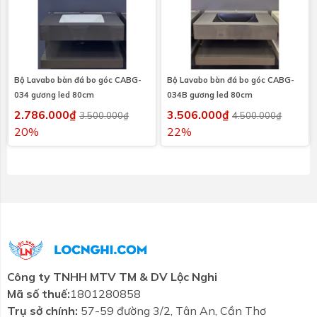
Bộ Lavabo bàn đá bo góc CABG-
Bộ Lavabo bàn đá bo góc CABG-
034 gương led 80cm
034B gương led 80cm
2.786.000₫
3.506.000₫
3.500.000₫
4.500.000₫
20%
22%
Công ty TNHH MTV TM & DV Lộc Nghi
Mã số thuế:
1801280858
Trụ sở chính:
57-59 đường 3/2, Tân An, Cần Thơ