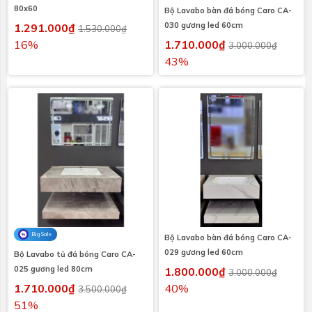
80x60
Bộ Lavabo bàn đá bóng Caro CA-
030 gương led 60cm
1.291.000₫
1.530.000₫
16%
1.710.000₫
3.000.000₫
43%
Big Sale
Bộ Lavabo bàn đá bóng Caro CA-
029 gương led 60cm
Bộ Lavabo tủ đá bóng Caro CA-
025 gương led 80cm
1.800.000₫
3.000.000₫
1.710.000₫
40%
3.500.000₫
51%