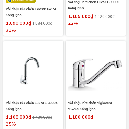
Khuyến mãi mùa hè
Vòi chậu rửa chén Luxta L-3223C
nóng lạnh
Vòi chậu rửa chén Caesar K415C
nóng lạnh
1.105.000₫
1.420.000₫
1.090.000₫
22%
1.584.000₫
31%
Vòi chậu rửa chén Luxta L-3222C
Vòi chậu rửa chén Viglacera
nóng lạnh
VG714 nóng lạnh
1.108.000₫
1.180.000₫
1.480.000₫
25%