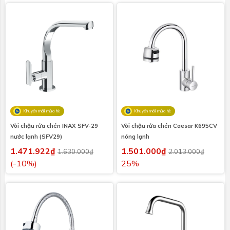
Khuyến mãi mùa hè
Khuyến mãi mùa hè
Vòi chậu rửa chén INAX SFV-29
Vòi chậu rửa chén Caesar K695CV
nước lạnh (SFV29)
nóng lạnh
1.471.922₫
1.501.000₫
1.630.000₫
2.013.000₫
(-10%)
25%