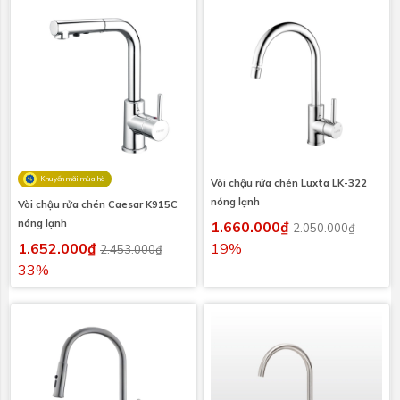
Khuyến mãi mùa hè
Vòi chậu rửa chén Luxta LK-322
nóng lạnh
Vòi chậu rửa chén Caesar K915C
nóng lạnh
1.660.000₫
2.050.000₫
1.652.000₫
19%
2.453.000₫
33%