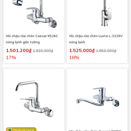
Vòi chậu rửa chén Caesar K526C
Vòi chậu rửa chén Luxta L-3229V
nóng lạnh gắn tường
nóng lạnh
1.501.200₫
1.525.000₫
1.815.000₫
1.850.000₫
17%
18%
Khuyến mãi mùa hè