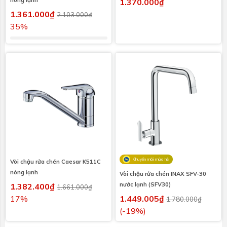
1.370.000₫
1.361.000₫
2.103.000₫
35%
Khuyến mãi mùa hè
Vòi chậu rửa chén Caesar K511C
nóng lạnh
Vòi chậu rửa chén INAX SFV-30
nước lạnh (SFV30)
1.382.400₫
1.661.000₫
17%
1.449.005₫
1.780.000₫
(-19%)