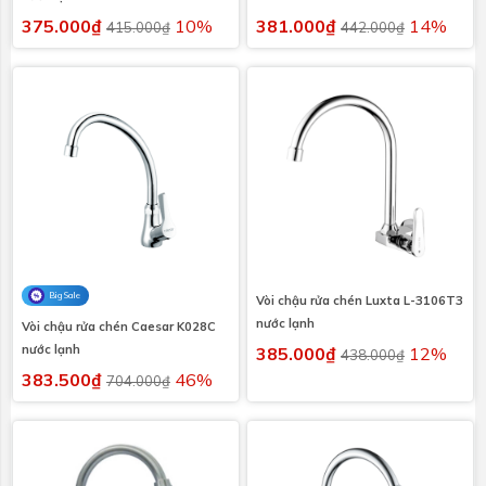
375.000₫
10%
381.000₫
14%
415.000₫
442.000₫
Big Sale
Vòi chậu rửa chén Luxta L-3106T3
nước lạnh
Vòi chậu rửa chén Caesar K028C
nước lạnh
385.000₫
12%
438.000₫
383.500₫
46%
704.000₫