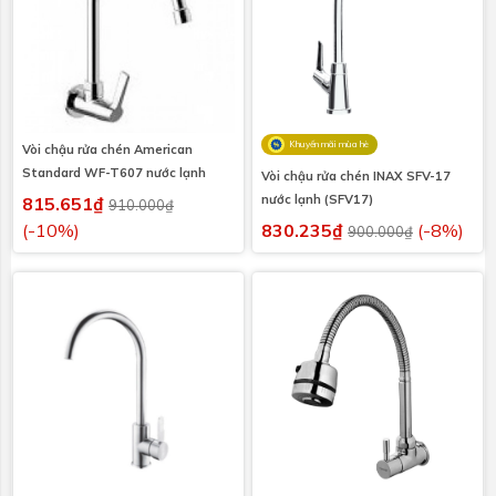
Khuyến mãi mùa hè
Vòi chậu rửa chén American
Standard WF-T607 nước lạnh
Vòi chậu rửa chén INAX SFV-17
nước lạnh (SFV17)
815.651₫
910.000₫
(-10%)
830.235₫
(-8%)
900.000₫