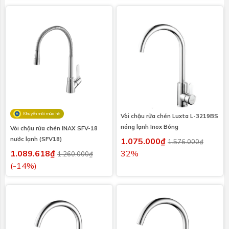
Khuyến mãi mùa hè
Vòi chậu rửa chén Luxta L-3219BS
nóng lạnh Inox Bóng
Vòi chậu rửa chén INAX SFV-18
nước lạnh (SFV18)
1.075.000₫
1.576.000₫
1.089.618₫
32%
1.260.000₫
(-14%)