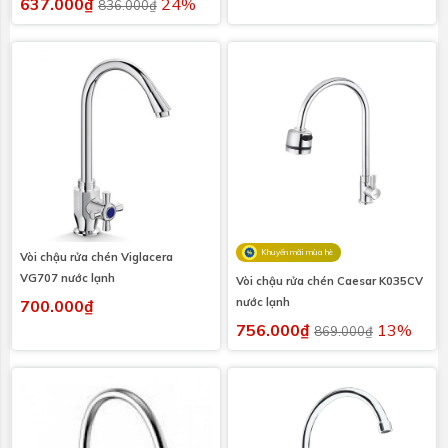
637.000₫
24%
836.000₫
Khuyến mãi mùa hè
Vòi chậu rửa chén Viglacera
VG707 nước lạnh
Vòi chậu rửa chén Caesar K035CV
nước lạnh
700.000₫
756.000₫
13%
869.000₫