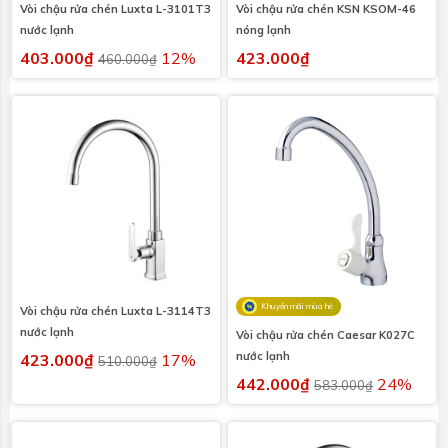
Vòi chậu rửa chén Luxta L-3101T3
Vòi chậu rửa chén KSN KSOM-46
nước lạnh
nóng lạnh
403.000₫
12%
423.000₫
460.000₫
Khuyến mãi mùa hè
Vòi chậu rửa chén Luxta L-3114T3
nước lạnh
Vòi chậu rửa chén Caesar K027C
nước lạnh
423.000₫
17%
510.000₫
442.000₫
24%
583.000₫