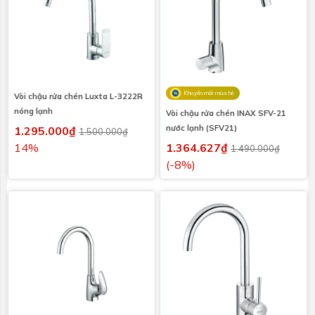
Khuyến mãi mùa hè
Vòi chậu rửa chén Luxta L-3222R
nóng lạnh
Vòi chậu rửa chén INAX SFV-21
nước lạnh (SFV21)
1.295.000₫
1.500.000₫
14%
1.364.627₫
1.490.000₫
(-8%)