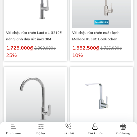
Vòi chậu rửa chén Luxta L-3219E
Vòi chậu rửa chén nước lạnh
nóng lạnh dây rút inox 304
Malloca K569C EcoKitchen
1.725.000₫
1.552.500₫
2.300.000₫
1.725.000₫
25%
10%
Combo tiết
Thương hiệu
Liên hệ
Tin tức
kiệm
Khuyến mãi mùa hè
Vòi chậu rửa chén Malloca
Danh mục
Bộ lọc
Liên hệ
Tài khoản
Giỏ hàng