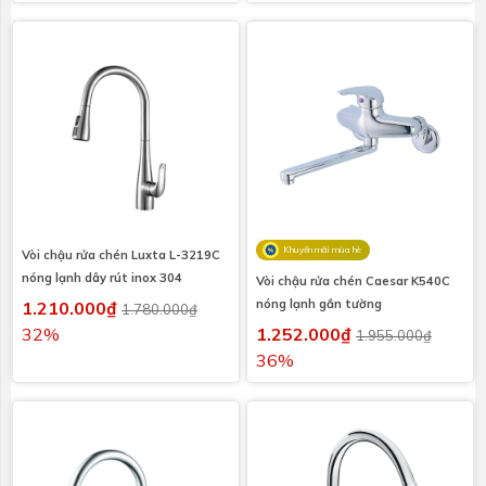
Khuyến mãi mùa hè
Vòi chậu rửa chén Luxta L-3219C
nóng lạnh dây rút inox 304
Vòi chậu rửa chén Caesar K540C
nóng lạnh gắn tường
1.210.000₫
1.780.000₫
32%
1.252.000₫
1.955.000₫
36%