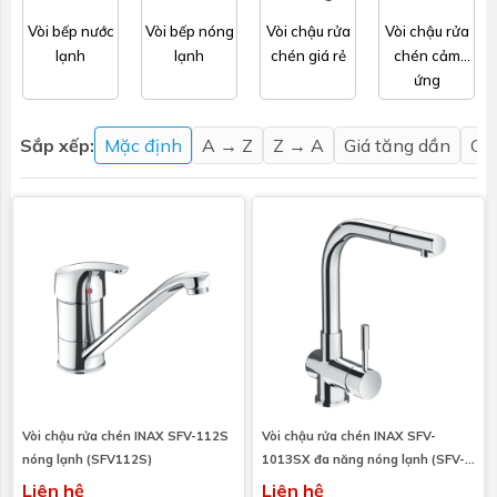
Vòi bếp nước
Vòi bếp nóng
Vòi chậu rửa
Vòi chậu rửa
lạnh
lạnh
chén giá rẻ
chén cảm
ứng
Sắp xếp:
Mặc định
A → Z
Z → A
Giá tăng dần
Gi
Vòi chậu rửa chén INAX SFV-112S
Vòi chậu rửa chén INAX SFV-
nóng lạnh (SFV112S)
1013SX đa năng nóng lạnh (SFV-
1013SX)
Liên hệ
Liên hệ