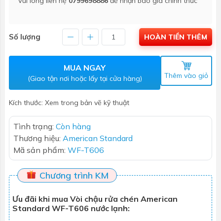
Vui lòng liên hệ
0799698886
để nhận báo giá chính thức
Số lượng
HOÀN TIỀN THÊM
MUA NGAY
Thêm vào giỏ
(Giao tận nơi hoặc lấy tại cửa hàng)
Kích thước: Xem trong bản vẽ kỹ thuật
Tình trạng:
Còn hàng
Thương hiệu:
American Standard
Mã sản phẩm:
WF-T606
Chương trình KM
Ưu đãi khi mua Vòi chậu rửa chén American
Standard WF-T606 nước lạnh: