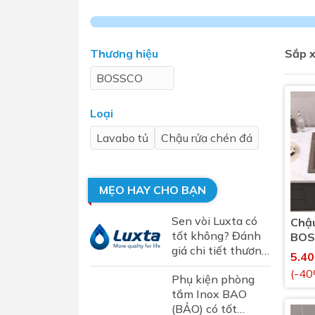
Sen t
Thương hiệu
Sắp x
BOSSCO
Loại
Lavabo tủ
Chậu rửa chén đá
Phụ kiện nhà vệ sinh
Combo 
chọn
Gương nhà vệ sinh - nhà tắm
MẸO HAY CHO BẠN
Combo 
Máy sấy tay
Sen vòi Luxta có
Chậu
Combo 
Nắp bồn cầu
tốt không? Đánh
BOS
Combo
giá chi tiết thương
B82
Nắp điện tử
5.4
hiệu sen vòi Luxta
mặt tr
(-40
Phụ kiện phòng
tại Việt Nam
Combo 
tắm Inox BAO
(BẢO) có tốt