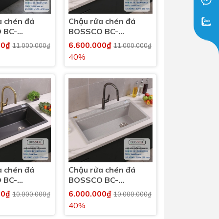
a chén đá
Chậu rửa chén đá
 BC-
BOSSCO BC-
KS 1 hộc
B10052KKS 1 hộc
00₫
6.600.000₫
11.000.000₫
11.000.000₫
40%
a chén đá
Chậu rửa chén đá
 BC-
BOSSCO BC-
Đ 1 hộc
B10052XKS 1 hộc
00₫
6.000.000₫
10.000.000₫
10.000.000₫
40%