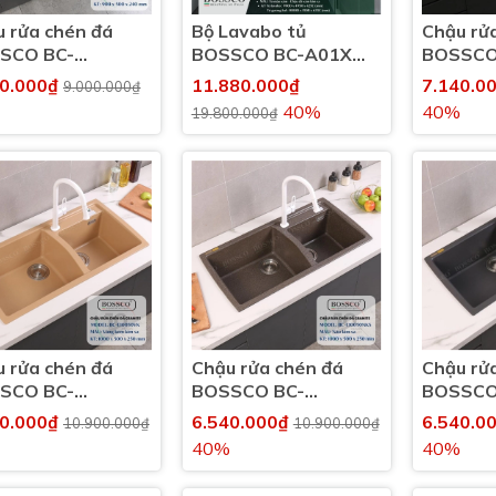
 rửa chén đá
Bộ Lavabo tủ
Chậu rử
SCO BC-
BOSSCO BC-A01X
BOSSCO
050XKS 2 hộc
chậu đá đúc liền khối
E10050T
00.000₫
11.880.000₫
7.140.0
9.000.000₫
40%
40%
19.800.000₫
 rửa chén đá
Chậu rửa chén đá
Chậu rử
SCO BC-
BOSSCO BC-
BOSSCO
050VK 2 hộc
E10050NKS 2 hộc
E10050X
40.000₫
6.540.000₫
6.540.0
10.900.000₫
10.900.000₫
40%
40%