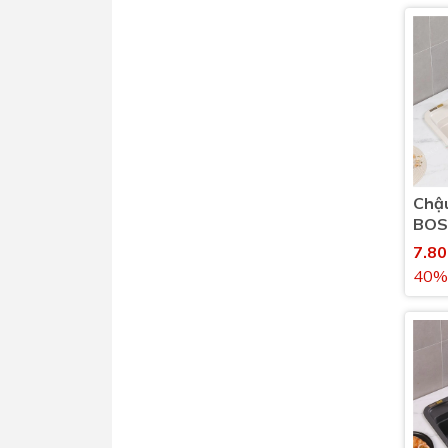
Chậu
BOS
G90
7.8
góc
40%