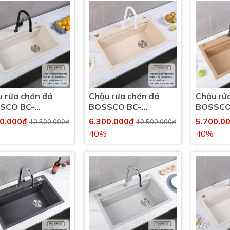
 rửa chén đá
Chậu rửa chén đá
Chậu rử
SCO BC-
BOSSCO BC-
BOSSCO
52TKS 1 hộc
B9052KKS 1 hộc
B9052VK
00.000₫
6.300.000₫
5.700.0
10.500.000₫
10.500.000₫
40%
40%