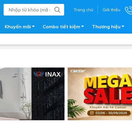
Trang chủ
Giới thiệu
Khuyến mãi
Combo tiết kiệm
Thương hiệu
ắm
Bồn nước
 tắm kính
Máy nước nóng năng lượng 
trời
ắm đứng
Bồn bảo ôn
en tắm
Bồn nhựa tự hoại
ắm nước nóng điện
Máy bơm tăng áp
iện nhà tắm
Vòi pha nóng lạnh
giặt
Vật tư
ắm âm tường