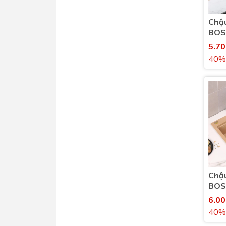
Chậu
BOS
B90
5.7
40%
Chậu
BOS
B10
6.0
40%