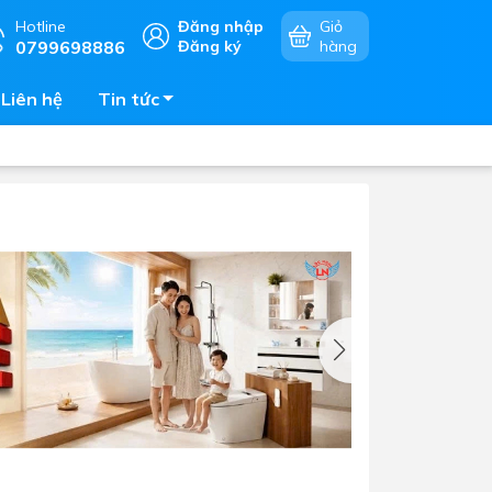
Hotline
Đăng nhập
Giỏ
0799698886
Đăng ký
hàng
Liên hệ
Tin tức
Chậu rửa chén
mặt
Bếp điện - bếp từ âm bàn
Vòi chậu rửa chén
Bếp gas âm bàn
Máy hút khói - hút mùi
Lò vi sóng - lò nướng - lò hấp
Phụ kiện nhà bếp
Tủ bảo quản rượu