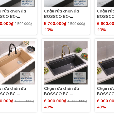
 rửa chén đá
Chậu rửa chén đá
Chậu rử
SCO BC-
BOSSCO BC-
BOSSCO
52XĐ 1 hộc
B9052XKS 1 hộc
B10052T
00.000₫
5.700.000₫
6.600.0
9.500.000₫
9.500.000₫
40%
40%
 rửa chén đá
Chậu rửa chén đá
Chậu rử
SCO BC-
BOSSCO BC-
BOSSCO
052VK 1 hộc
B10052NKS 1 hộc
B10052X
00.000₫
6.000.000₫
6.000.0
10.000.000₫
10.000.000₫
40%
40%