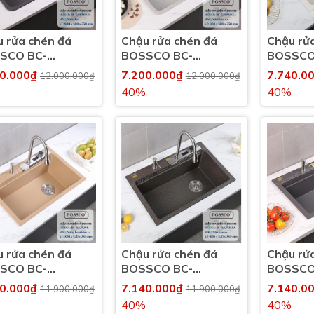
 rửa chén đá
Chậu rửa chén đá
Chậu rử
SCO BC-
BOSSCO BC-
BOSSCO
50XĐ 1 hộc bo
G9050XKS 1 hộc bo
A8252TK
00.000₫
7.200.000₫
7.740.0
12.000.000₫
12.000.000₫
góc
phím đa
40%
40%
 rửa chén đá
Chậu rửa chén đá
Chậu rử
SCO BC-
BOSSCO BC-
BOSSCO
52VK 1 hộc 2
A8252NKS 1 hộc 2
A8252XĐ
40.000₫
7.140.000₫
7.140.0
11.900.000₫
11.900.000₫
m đa năng
phím đa năng
phím đa
40%
40%