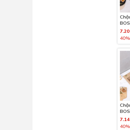
Chậu
BOS
G90
7.2
góc
40%
Chậu
BOS
A82
7.1
phí
40%