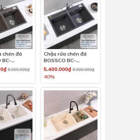
Dịch Vụ Lắp Đặt Bồn Cầu &
Lavabo Lộc Nghi Cần Thơ –
Chuyên Nghiệp & Tận Tâm
a chén đá
Chậu rửa chén đá
 BC-
BOSSCO BC-
KS 2 hộc
FT9050XĐ 2 hộc
00₫
5.400.000₫
9.000.000₫
9.000.000₫
40%