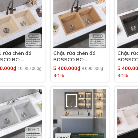
 rửa chén đá
Chậu rửa chén đá
Chậu rử
SCO BC-
BOSSCO BC-
BOSSCO
050KKS 2 hộc
FT9050VK 2 hộc
FT9050N
00.000₫
5.400.000₫
5.400.0
10.000.000₫
9.000.000₫
40%
40%