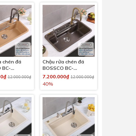
a chén đá
Chậu rửa chén đá
 BC-
BOSSCO BC-
 1 hộc bo
G9050NKS 1 hộc bo
00₫
7.200.000₫
12.000.000₫
12.000.000₫
góc
40%