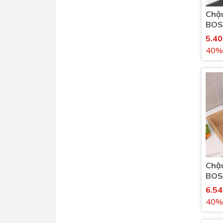
Chậu
BOS
FT9
5.4
40%
Chậu
BOS
E10
6.5
40%