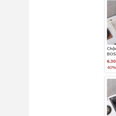
Chậu
BOS
B90
6.3
40%