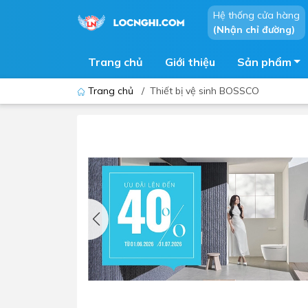
Hệ thống cửa hàng
(Nhận chỉ đường)
Trang chủ
Giới thiệu
Sản phẩm
Trang chủ
/
Thiết bị vệ sinh BOSSCO
Bồn cầu
Bồn t
Thiết bị nhà tiểu
Phòng
Lavabo - Chậu rửa mặt
Sen t
Vòi lavabo
Vòi s
Vòi chậu - vòi hồ - vòi gắn tường
Máy t
Máy sấy tay
Phụ k
Lavabo tủ - Lavabo kính
Chậu 
Sen t