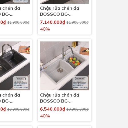
a chén đá
Chậu rửa chén đá
 BC-
BOSSCO BC-
KS 2 hộc
E10050KKS 2 hộc
00₫
7.140.000₫
11.900.000₫
11.900.000₫
40%
a chén đá
Chậu rửa chén đá
 BC-
BOSSCO BC-
Đ 2 hộc
E10050XKS 2 hộc
00₫
6.540.000₫
10.900.000₫
10.900.000₫
40%