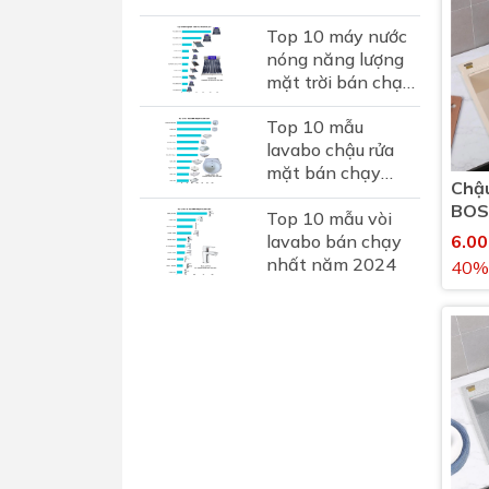
không? Đánh giá
Top 10 máy nước
chi tiết thương
nóng năng lượng
hiệu phụ kiện inox
mặt trời bán chạy
hơn...
nhất 2024
Top 10 mẫu
lavabo chậu rửa
mặt bán chạy
Chậu
nhất năm 2024
BOS
Top 10 mẫu vòi
FT9
6.0
lavabo bán chạy
nhất năm 2024
40%