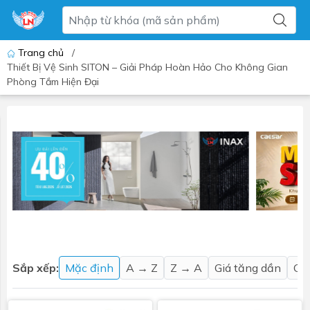
Trang chủ
/
Thiết Bị Vệ Sinh SITON – Giải Pháp Hoàn Hảo Cho Không Gian
Phòng Tắm Hiện Đại
Sắp xếp:
Mặc định
A → Z
Z → A
Giá tăng dần
Gi