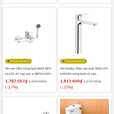
Khuyến mãi mùa hè
Khuyến mãi mùa hè
Vòi sen tắm nóng lạnh INAX BFV-
Vòi lavabo chậu rửa mặt INAX LFV-
1113S-4C tay sen si (BFV1113S-
1402SH nóng lạnh cổ cao
4C tay sen si)
(LFV1402SH)
1.787.557₫
1.813.600₫
2.160.000₫
2.270.000₫
(-17%)
(-20%)