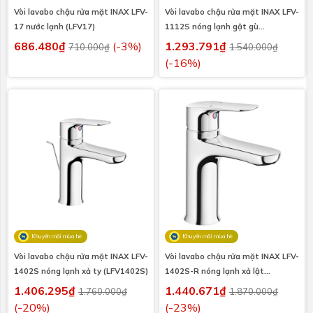
Vòi lavabo chậu rửa mặt INAX LFV-
Vòi lavabo chậu rửa mặt INAX LFV-
17 nước lạnh (LFV17)
1112S nóng lạnh gật gù
(LFV1112S)
686.480₫
(-3%)
1.293.791₫
710.000₫
1.540.000₫
(-16%)
Khuyến mãi mùa hè
Khuyến mãi mùa hè
Vòi lavabo chậu rửa mặt INAX LFV-
Vòi lavabo chậu rửa mặt INAX LFV-
1402S nóng lạnh xả ty (LFV1402S)
1402S-R nóng lạnh xả lật
(LFV1402SR)
1.406.295₫
1.440.671₫
1.760.000₫
1.870.000₫
(-20%)
(-23%)