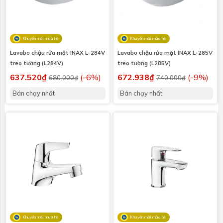
Khuyến mãi mùa hè
Khuyến mãi mùa hè
Lavabo chậu rửa mặt INAX L-284V
Lavabo chậu rửa mặt INAX L-285V
treo tường (L284V)
treo tường (L285V)
637.520₫
(-6%)
672.938₫
(-9%)
680.000₫
740.000₫
Bán chạy nhất
Bán chạy nhất
Khuyến mãi mùa hè
Khuyến mãi mùa hè