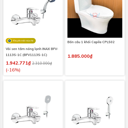
Khuyến mãi mùa hè
Bồn cầu 1 khối Capila CPL502
Vòi sen tắm nóng lạnh INAX BFV-
1113S-1C (BFV1113S-1C)
1.885.000₫
1.942.771₫
2.310.000₫
(-16%)