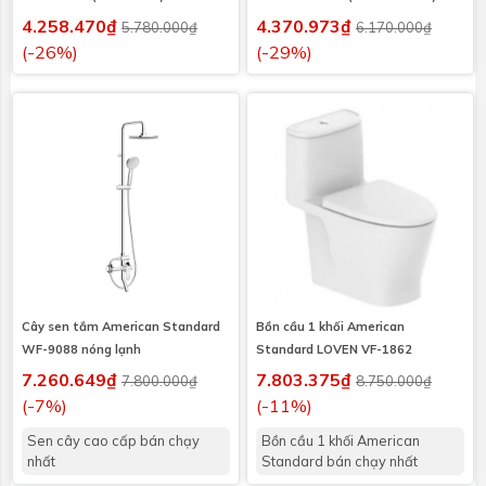
4.258.470₫
4.370.973₫
5.780.000₫
6.170.000₫
(-26%)
(-29%)
Cây sen tắm American Standard
Bồn cầu 1 khối American
WF-9088 nóng lạnh
Standard LOVEN VF-1862
7.260.649₫
7.803.375₫
7.800.000₫
8.750.000₫
(-7%)
(-11%)
Sen cây cao cấp bán chạy
Bồn cầu 1 khối American
nhất
Standard bán chạy nhất