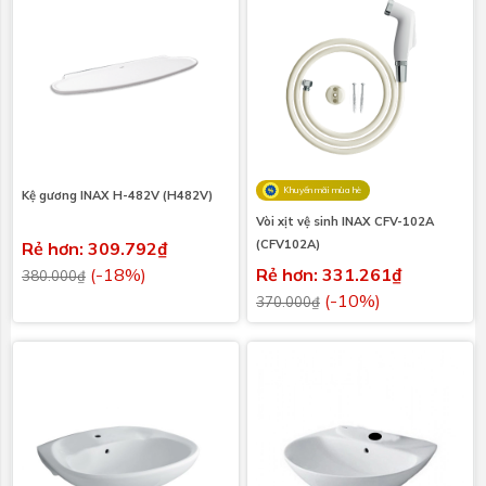
Khuyến mãi mùa hè
Kệ gương INAX H-482V (H482V)
Vòi xịt vệ sinh INAX CFV-102A
(CFV102A)
Rẻ hơn: 309.792₫
(-18%)
Rẻ hơn: 331.261₫
380.000₫
(-10%)
370.000₫