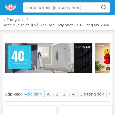
Trang chủ
/
Danh Mục Thiết Bị Vệ Sinh Bán Chạy Nhất – Xu Hướng Mới 2024
Sắp xếp:
Mặc định
A → Z
Z → A
Giá tăng dần
Gi