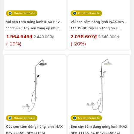
Khuyến mãi mùa hè
Khuyến mãi mùa hè
Vòi sen tắm nóng lạnh INAX BFV-
Vòi sen tắm nóng lạnh INAX BFV-
1113S-7C tay sen tăng áp nhựa
1113S-8C tay sen tăng áp si
(BFV1113S-7C)
(BFV1113S-8C)
1.964.646₫
2.038.607₫
2.440.000₫
2.540.000₫
(-19%)
(-20%)
Khuyến mãi mùa hè
Khuyến mãi mùa hè
Cây sen tắm đứng nóng lạnh INAX
Sen cây tắm đứng nóng lạnh INAX
BFV-1115S (BFV1115S)
BFV-1115S-3C (BFV1115S3C)