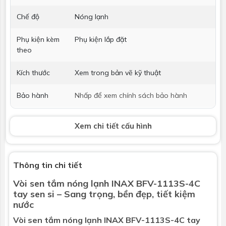
Chế độ
Nóng lạnh
Phụ kiện kèm
Phụ kiện lắp đặt
theo
Kích thước
Xem trong bản vẽ kỹ thuật
Bảo hành
Nhấp để xem chính sách bảo hành
Tay sen
Xem chi tiết cấu hình
Chức năng
Đơn chức năng
Massage
Không
Thông tin chi tiết
Vòi sen tắm nóng lạnh
INAX BFV-1113S-4C
Tăng áp
Không
tay sen si – Sang trọng, bền đẹp, tiết kiệm
nước
Chất liệu
Nhựa mạ Crom
Vòi sen tắm nóng lạnh INAX BFV-1113S-4C tay