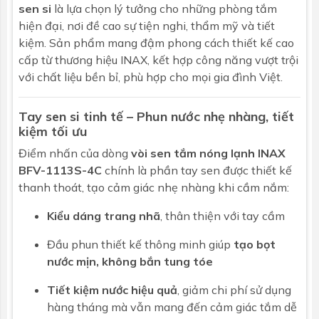
Bảo hành
Nhấp để xem chính sách bảo hành
sen si
là lựa chọn lý tưởng cho những phòng tắm
hiện đại, nơi đề cao sự tiện nghi, thẩm mỹ và tiết
Dây sen
kiệm. Sản phẩm mang đậm phong cách thiết kế cao
cấp từ thương hiệu INAX, kết hợp công năng vượt trội
Chất liệu
Thép không rỉ
với chất liệu bền bỉ, phù hợp cho mọi gia đình Việt.
Chiều dài dây
150cm
sen
Tay sen si tinh tế – Phun nước nhẹ nhàng, tiết
kiệm tối ưu
Điểm nhấn của dòng
vòi sen tắm nóng lạnh INAX
BFV-1113S-4C
chính là phần tay sen được thiết kế
thanh thoát, tạo cảm giác nhẹ nhàng khi cầm nắm:
Kiểu dáng trang nhã
, thân thiện với tay cầm
Đầu phun thiết kế thông minh giúp
tạo bọt
nước mịn, không bắn tung tóe
Tiết kiệm nước hiệu quả
, giảm chi phí sử dụng
hàng tháng mà vẫn mang đến cảm giác tắm dễ