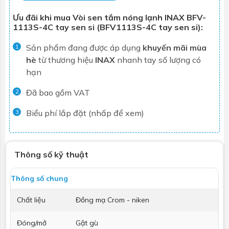
Ưu đãi khi mua Vòi sen tắm nóng lạnh INAX BFV-
1113S-4C tay sen si (BFV1113S-4C tay sen si):
Sản phẩm đang được áp dụng
khuyến mãi mùa
1
hè
từ thương hiệu
INAX
nhanh tay số lượng có
hạn
Đã bao gồm VAT
2
Biểu phí lắp đặt (nhấp để xem)
3
Thông số kỹ thuật
Thông số chung
Chất liệu
Đồng mạ Crom - niken
Đóng/mở
Gật gù