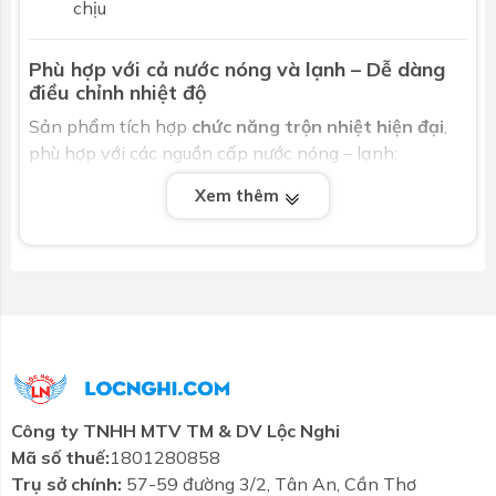
chịu
Phù hợp với cả nước nóng và lạnh – Dễ dàng
điều chỉnh nhiệt độ
Sản phẩm tích hợp
chức năng trộn nhiệt hiện đại
,
phù hợp với các nguồn cấp nước nóng – lạnh:
Xem thêm
Chỉ cần một tay gạt, bạn có thể điều chỉnh
nhiệt độ và lưu lượng nước nhanh chóng
Hoạt động ổn định trong điều kiện
áp lực nước
từ thấp đến cao
Tạo sự thoải mái tuyệt đối trong quá trình sử
dụng hàng ngày
Lớp mạ Crom/Niken cao cấp – Sáng bóng và
Công ty TNHH MTV TM & DV Lộc Nghi
bền lâu
Mã số thuế:
1801280858
Vòi sen tắm nóng lạnh INAX BFV-1113S-4C tay
Trụ sở chính:
57-59 đường 3/2, Tân An, Cần Thơ