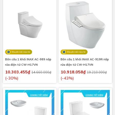
Khuyến mãi mùa hè
Khuyến mãi mùa hè
Bồn cầu 1 khối INAX AC-989 nắp
Bồn cầu 1 khối INAX AC-919R nắp
rửa điện tử CW-H17VN
rửa điện tử CW-H17VN
10.303.455₫
10.918.058₫
14.660.000₫
19.210.000₫
(-30%)
(-43%)