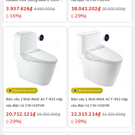
Vòi xịt CFV-102M
3.937.626₫
18.041.202₫
4.660.000₫
25.500.000₫
(-16%)
(-29%)
Khuyến mãi mùa hè
Khuyến mãi mùa hè
Bồn cầu 2 khối INAX ACT-832 nắp
Bồn cầu 1 khối INAX ACT-902 nắp
rửa điện tử CW-H20VN
rửa điện tử CW-H20VN
20.712.121₫
22.313.214₫
29.250.000₫
31.200.000₫
(-29%)
(-28%)