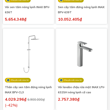
Vòi sen tắm nóng lạnh INAX BFV-
Sen cây tắm đứng nóng lạnh INAX
636T
BFV-639T
5.654.348₫
10.052.405₫
Khuyến mãi mùa hè
Khuyến mãi mùa hè
Thân cây sen tắm đứng nóng lạnh
Vòi lavabo chậu rửa mặt INAX LFV-
INAX BFV-CL3
632SH nóng lạnh cổ cao
4.029.296₫
2.757.380₫
6.900.000₫
(-42%)