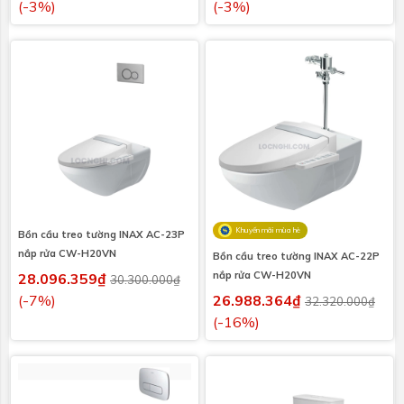
(-3%)
(-3%)
Khuyến mãi mùa hè
Bồn cầu treo tường INAX AC-23P
nắp rửa CW-H20VN
Bồn cầu treo tường INAX AC-22P
nắp rửa CW-H20VN
28.096.359₫
30.300.000₫
(-7%)
26.988.364₫
32.320.000₫
(-16%)