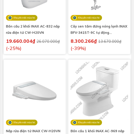
Khuyến mãi mùa hè
Khuyến mãi mùa hè
Bồn cầu 2 khối INAX AC-832 nắp
Cây sen tắm đứng nóng lạnh INAX
rửa điện tử CW-H20VN
BFV-3415T-9C tự động
(BFV3415T9C)
19.660.004₫
8.300.266₫
26.070.000₫
13.670.000₫
(-25%)
(-39%)
Khuyến mãi mùa hè
Khuyến mãi mùa hè
Nắp rửa điện tử INAX CW-H20VN
Bồn cầu 1 khối INAX AC-969 nắp