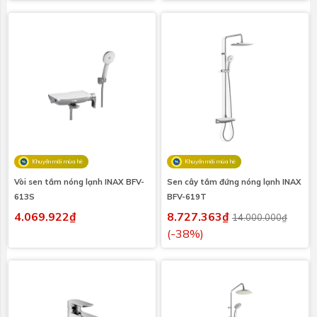
Khuyến mãi mùa hè
Khuyến mãi mùa hè
Vòi sen tắm nóng lạnh INAX BFV-
Sen cây tắm đứng nóng lạnh INAX
613S
BFV-619T
4.069.922₫
8.727.363₫
14.000.000₫
(-38%)