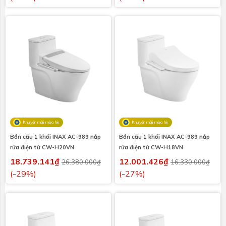
Khuyến mãi mùa hè
Khuyến mãi mùa hè
Bồn cầu 1 khối INAX AC-989 nắp
Bồn cầu 1 khối INAX AC-989 nắp
rửa điện tử CW-H20VN
rửa điện tử CW-H18VN
18.739.141₫
12.001.426₫
26.380.000₫
16.330.000₫
(-29%)
(-27%)