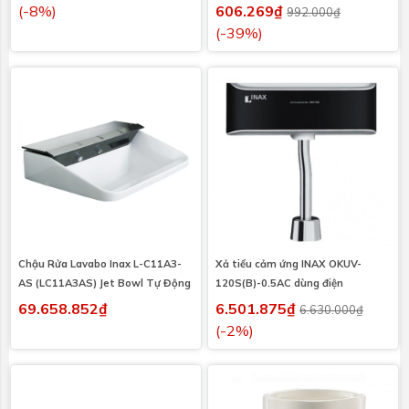
(-8%)
606.269₫
992.000₫
(-39%)
Chậu Rửa Lavabo Inax L-C11A3-
Xả tiểu cảm ứng INAX OKUV-
AS (LC11A3AS) Jet Bowl Tự Động
120S(B)-0.5AC dùng điện
69.658.852₫
6.501.875₫
6.630.000₫
(-2%)