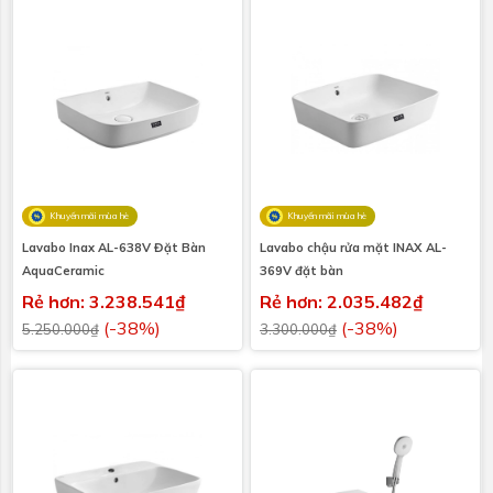
Khuyến mãi mùa hè
Khuyến mãi mùa hè
Lavabo Inax AL-638V Đặt Bàn
Lavabo chậu rửa mặt INAX AL-
AquaCeramic
369V đặt bàn
Rẻ hơn: 3.238.541₫
Rẻ hơn: 2.035.482₫
(-38%)
(-38%)
5.250.000₫
3.300.000₫