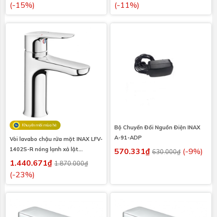
(-15%)
(-11%)
Khuyến mãi mùa hè
Bộ Chuyển Đổi Nguồn Điện INAX
A-91-ADP
Vòi lavabo chậu rửa mặt INAX LFV-
1402S-R nóng lạnh xả lật
570.331₫
(-9%)
630.000₫
(LFV1402SR)
1.440.671₫
1.870.000₫
(-23%)