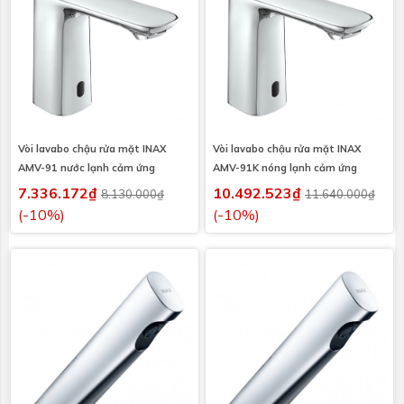
Vòi lavabo chậu rửa mặt INAX
Vòi lavabo chậu rửa mặt INAX
AMV-91 nước lạnh cảm ứng
AMV-91K nóng lạnh cảm ứng
7.336.172₫
10.492.523₫
8.130.000₫
11.640.000₫
(-10%)
(-10%)