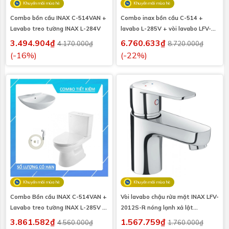
Khuyến mãi mùa hè
Khuyến mãi mùa hè
Combo bồn cầu INAX C-514VAN +
Combo inax bồn cầu C-514 +
Lavabo treo tường INAX L-284V
lavabo L-285V + vòi lavabo LFV-
1402S + vòi sen tắm BFV-1403S
3.494.904₫
6.760.633₫
4.170.000₫
8.720.000₫
(-16%)
(-22%)
Khuyến mãi mùa hè
Khuyến mãi mùa hè
Combo Bồn cầu INAX C-514VAN +
Vòi lavabo chậu rửa mặt INAX LFV-
Lavabo treo tường INAX L-285V +
2012S-R nóng lạnh xả lật
Vòi xịt CFV-102A
(LFV2012S-R)
3.861.582₫
1.567.759₫
4.560.000₫
1.760.000₫