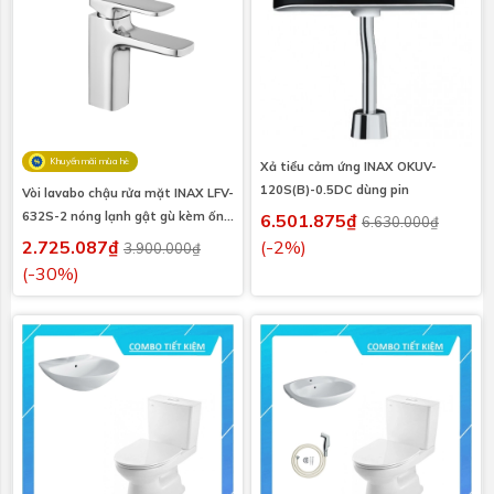
Khuyến mãi mùa hè
Xả tiểu cảm ứng INAX OKUV-
120S(B)-0.5DC dùng pin
Vòi lavabo chậu rửa mặt INAX LFV-
632S-2 nóng lạnh gật gù kèm ống
6.501.875₫
6.630.000₫
xả thẳng
2.725.087₫
(-2%)
3.900.000₫
(-30%)