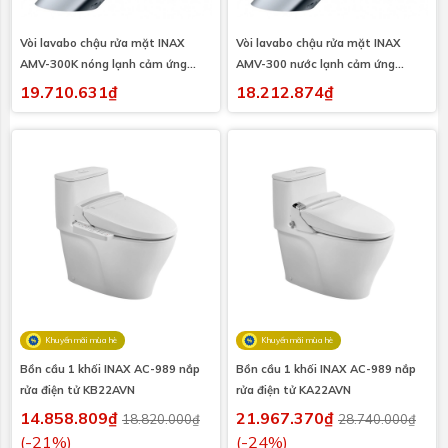
Vòi lavabo chậu rửa mặt INAX
Vòi lavabo chậu rửa mặt INAX
AMV-300K nóng lạnh cảm ứng
AMV-300 nước lạnh cảm ứng
(AMV300K)
(AMV300)
19.710.631₫
18.212.874₫
Khuyến mãi mùa hè
Khuyến mãi mùa hè
Bồn cầu 1 khối INAX AC-989 nắp
Bồn cầu 1 khối INAX AC-989 nắp
rửa điện tử KB22AVN
rửa điện tử KA22AVN
14.858.809₫
21.967.370₫
18.820.000₫
28.740.000₫
(-21%)
(-24%)