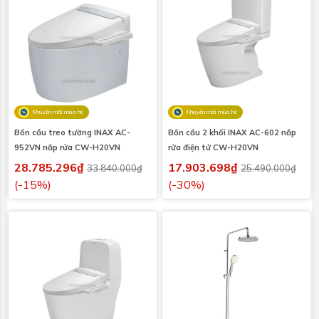
Khuyến mãi mùa hè
Khuyến mãi mùa hè
Bồn cầu treo tường INAX AC-
Bồn cầu 2 khối INAX AC-602 nắp
952VN nắp rửa CW-H20VN
rửa điện tử CW-H20VN
28.785.296₫
17.903.698₫
33.840.000₫
25.490.000₫
(-15%)
(-30%)