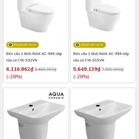
Khuyến mãi mùa hè
Khuyến mãi mùa hè
Bồn cầu 1 khối INAX AC-989 nắp
Bồn cầu 1 khối INAX AC-989 nắp
rửa cơ CW-S32VN
rửa cơ CW-S15VN
6.116.862₫
5.649.139₫
8.460.000₫
7.890.000₫
(-28%)
(-28%)