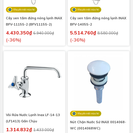
Khuyến mãi mùa hè
Khuyến mãi mùa hè
Cây sen tắm đứng nóng lạnh INAX
Cây sen tắm đứng nóng lạnh INAX
BFV-1115S-2 (BFV1115S-2)
BFV-1405S-2
4.430.350₫
5.514.760₫
6.940.000₫
8.580.000₫
(-36%)
(-36%)
Khuyến mãi mùa hè
Vòi Rửa Nước Lạnh Inax LF-14-13
(LF1413) Gắn Chậu
Nút Chặn Nước Sứ INAX 0014068-
WC (0014068WC)
1.314.832₫
1.433.000₫