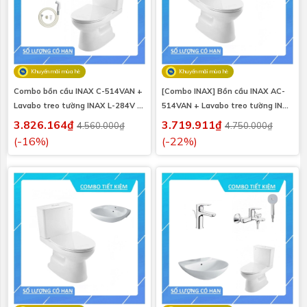
Khuyến mãi mùa hè
Khuyến mãi mùa hè
Combo bồn cầu INAX C-514VAN +
[Combo INAX] Bồn cầu INAX AC-
Lavabo treo tường INAX L-284V +
514VAN + Lavabo treo tường INAX
Vòi xịt CFV-102A
L-284V
3.826.164₫
3.719.911₫
4.560.000₫
4.750.000₫
(-16%)
(-22%)