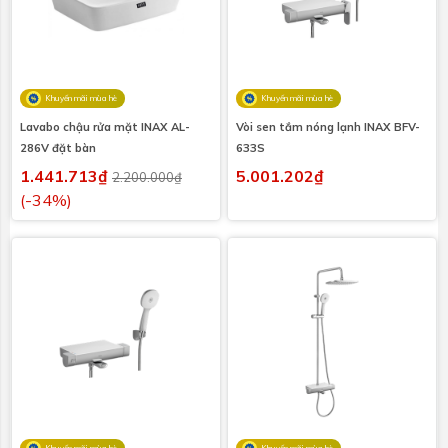
Khuyến mãi mùa hè
Khuyến mãi mùa hè
Lavabo chậu rửa mặt INAX AL-
Vòi sen tắm nóng lạnh INAX BFV-
286V đặt bàn
633S
1.441.713₫
5.001.202₫
2.200.000₫
(-34%)
Khuyến mãi mùa hè
Khuyến mãi mùa hè