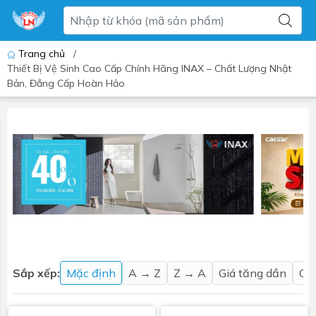
Trang chủ
/
Thiết Bị Vệ Sinh Cao Cấp Chính Hãng INAX – Chất Lượng Nhật
Bản, Đẳng Cấp Hoàn Hảo
Sắp xếp:
Mặc định
A → Z
Z → A
Giá tăng dần
Gi