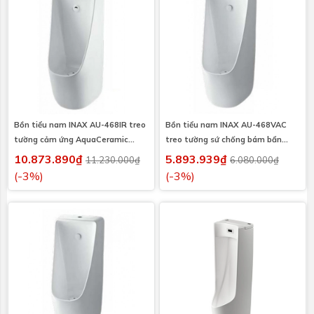
Bồn tiểu nam INAX AU-468IR treo
Bồn tiểu nam INAX AU-468VAC
tường cảm ứng AquaCeramic
treo tường sứ chống bám bẩn
(AU468IR)
AquaCeramic xả âm (AU468VAC)
10.873.890₫
5.893.939₫
11.230.000₫
6.080.000₫
(-3%)
(-3%)