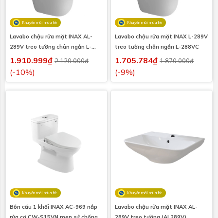
Khuyến mãi mùa hè
Khuyến mãi mùa hè
Lavabo chậu rửa mặt INAX AL-
Lavabo chậu rửa mặt INAX L-289V
289V treo tường chân ngắn L-
treo tường chân ngắn L-288VC
288VC
1.910.999₫
1.705.784₫
2.120.000₫
1.870.000₫
(-10%)
(-9%)
Khuyến mãi mùa hè
Khuyến mãi mùa hè
Bồn cầu 1 khối INAX AC-969 nắp
Lavabo chậu rửa mặt INAX AL-
rửa cơ CW-S15VN men sứ chống
289V treo tường (AL289V)