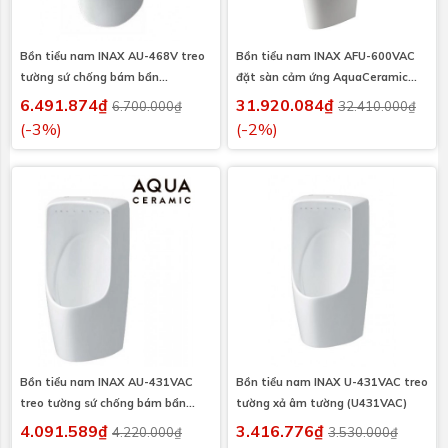
Bồn tiểu nam INAX AU-468V treo
Bồn tiểu nam INAX AFU-600VAC
tường sứ chống bám bẩn
đặt sàn cảm ứng AquaCeramic
AquaCeramic xả ngoài (AU468V)
(AFU600VAC)
6.491.874₫
31.920.084₫
6.700.000₫
32.410.000₫
(-3%)
(-2%)
Bồn tiểu nam INAX AU-431VAC
Bồn tiểu nam INAX U-431VAC treo
treo tường sứ chống bám bẩn
tường xả âm tường (U431VAC)
AquaCeramic xả âm tường
4.091.589₫
3.416.776₫
4.220.000₫
3.530.000₫
(AU431VAC)