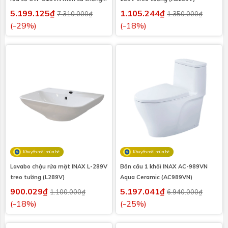
bám bẩn
5.199.125₫
1.105.244₫
7.310.000₫
1.350.000₫
(-29%)
(-18%)
Khuyến mãi mùa hè
Khuyến mãi mùa hè
Lavabo chậu rửa mặt INAX L-289V
Bồn cầu 1 khối INAX AC-989VN
treo tường (L289V)
Aqua Ceramic (AC989VN)
900.029₫
5.197.041₫
1.100.000₫
6.940.000₫
(-18%)
(-25%)