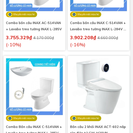
Khuyến mãi mùa hè
Khuyến mãi mùa hè
Combo bồn cầu INAX AC-514VAN
Combo bồn cầu INAX C-514VAN +
+ Lavabo treo tường INAX L-285V
Lavabo treo tường INAX L-284V +
Vòi xịt CFV-102M
3.755.329₫
3.902.208₫
4.170.000₫
4.660.000₫
(-10%)
(-16%)
Khuyến mãi mùa hè
Khuyến mãi mùa hè
Combo Bồn cầu INAX C-514VAN +
Bồn cầu 2 khối INAX ACT-602 nắp
Lavabo treo tường INAX L-285V +
rửa điện tử CW-H20VN