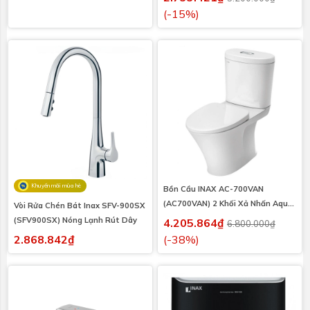
(-15%)
Khuyến mãi mùa hè
Bồn Cầu INAX AC-700VAN
(AC700VAN) 2 Khối Xả Nhấn Aqua
Vòi Rửa Chén Bát Inax SFV-900SX
Ceramic
(SFV900SX) Nóng Lạnh Rút Dây
4.205.864₫
6.800.000₫
2.868.842₫
(-38%)