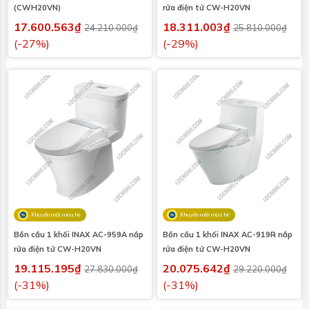
(CWH20VN)
rửa điện tử CW-H20VN
17.600.563₫
18.311.003₫
24.210.000₫
25.810.000₫
(-27%)
(-29%)
Khuyến mãi mùa hè
Khuyến mãi mùa hè
Bồn cầu 1 khối INAX AC-959A nắp
Bồn cầu 1 khối INAX AC-919R nắp
rửa điện tử CW-H20VN
rửa điện tử CW-H20VN
19.115.195₫
20.075.642₫
27.830.000₫
29.220.000₫
(-31%)
(-31%)