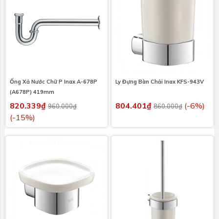
Ống Xả Nước Chữ P Inax A-678P
Ly Đựng Bàn Chải Inax KFS-943V
(A678P) 419mm
820.339₫
804.401₫
(-6%)
960.000₫
860.000₫
(-15%)