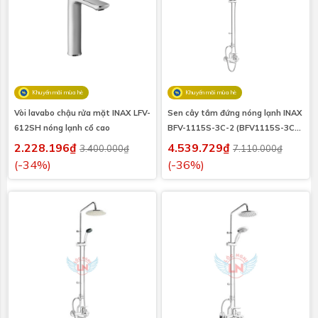
Khuyến mãi mùa hè
Khuyến mãi mùa hè
Vòi lavabo chậu rửa mặt INAX LFV-
Sen cây tắm đứng nóng lạnh INAX
612SH nóng lạnh cổ cao
BFV-1115S-3C-2 (BFV1115S-3C-
2)
2.228.196₫
4.539.729₫
3.400.000₫
7.110.000₫
(-34%)
(-36%)