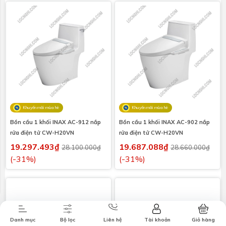
Khuyến mãi mùa hè
Khuyến mãi mùa hè
Bồn cầu 1 khối INAX AC-912 nắp
Bồn cầu 1 khối INAX AC-902 nắp
rửa điện tử CW-H20VN
rửa điện tử CW-H20VN
19.297.493₫
19.687.088₫
28.100.000₫
28.660.000₫
(-31%)
(-31%)
Combo tiết
Thương hiệu
Liên hệ
Tin tức
kiệm
Danh mục
Bộ lọc
Liên hệ
Tài khoản
Giỏ hàng