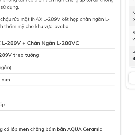
sử dụng.
M
ại, chậu rửa mặt INAX L-289V kết hợp chân ngắn L-
b
nh thẩm mỹ cho khu vực lavabo.
S
v
X L-289V + Chân Ngắn L-288VC
P
289V treo tường
t
ngắn)
V
0 mm
B
K
cấp
B
g có lớp men chống bám bẩn AQUA Ceramic
Ch