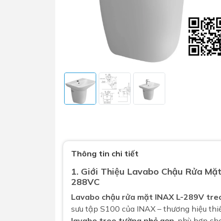
Sen t
Phụ kiện nhà vệ sinh
Combo 
chọn
Gương nhà vệ sinh - nhà tắm
Combo 
Máy sấy tay
Thông tin chi tiết
Combo 
Nắp bồn cầu
1. Giới Thiệu
Lavabo Chậu Rửa Mặ
Combo
Nắp điện tử
288VC
mặt tr
Lavabo chậu rửa mặt INAX L-289V tre
Combo 
sưu tập S100
của INAX – thương hiệu thi
lavabo treo tường nhỏ gọn
, phù hợp ch