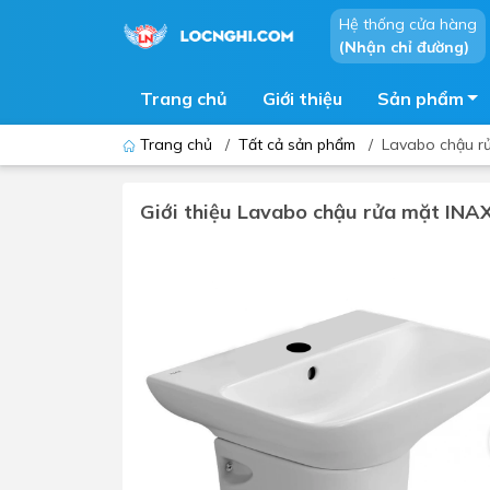
Hệ thống cửa hàng
(Nhận chỉ đường)
Trang chủ
Giới thiệu
Sản phẩm
Trang chủ
/
Tất cả sản phẩm
/
Lavabo chậu r
Giới thiệu Lavabo chậu rửa mặt INA
Bồn cầu
Bồn t
Thiết bị nhà tiểu
Phòng
Lavabo - Chậu rửa mặt
Sen t
Vòi lavabo
Vòi s
Vòi chậu - vòi hồ - vòi gắn tường
Máy t
Máy sấy tay
Phụ k
Lavabo tủ - Lavabo kính
Chậu 
Sen t