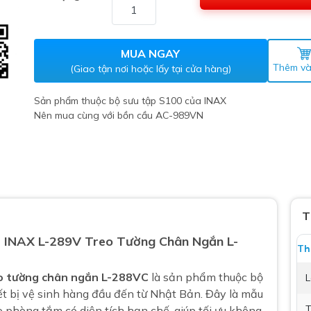
Máy nước nóng gián tiếp
ắm
MUA NGAY
Thêm và
(Giao tận nơi hoặc lấy tại cửa hàng)
Sản phẩm thuộc bộ sưu tập S100 của INAX
Nên mua cùng với bồn cầu
AC-989VN
thiết bị vệ sinh Lộc Nghi lựa
bồn cầu nhà trọ giá rẻ
T
thiết bị vệ sinh chính hãng
t
INAX L-289V Treo Tường Chân Ngắn L-
 Máy nước nóng năng lượng
Th
ời
o tường chân ngắn L-288VC
là sản phẩm thuộc
bộ
L
thiết bị vệ sinh cao cấp
ết bị vệ sinh hàng đầu đến từ Nhật Bản. Đây là mẫu
T
o phòng tắm có diện tích hạn chế, giúp tối ưu không