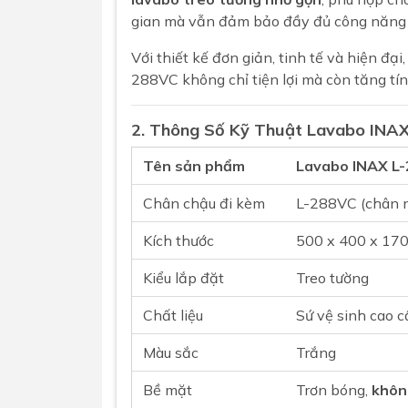
gian mà vẫn đảm bảo đầy đủ công năng 
Với thiết kế đơn giản, tinh tế và hiện đ
288VC không chỉ tiện lợi mà còn tăng tí
2. Thông Số Kỹ Thuật Lavabo INA
Tên sản phẩm
Lavabo INAX L-
Chân chậu đi kèm
L-288VC (chân 
Kích thước
500 x 400 x 17
Kiểu lắp đặt
Treo tường
Chất liệu
Sứ vệ sinh cao 
Màu sắc
Trắng
Bề mặt
Trơn bóng,
khôn