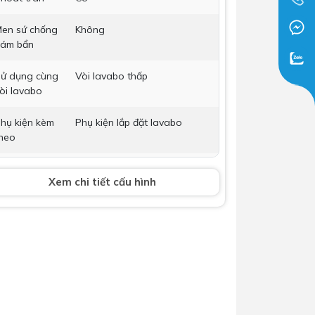
Dịch Vụ Lắp Đặt Bồn Cầu &
en sứ chống
Không
Lavabo Lộc Nghi Cần Thơ –
ám bẩn
Chuyên Nghiệp & Tận Tâm
ử dụng cùng
Vòi lavabo thấp
òi lavabo
hụ kiện kèm
Phụ kiện lắp đặt lavabo
heo
òi lavabo
Không bao gồm
Xem chi tiết cấu hình
ộ xả
Không bao gồm
ích thước
w400xd500xh170
ảo hành
Nhấp để xem chính sách bảo
hành
ân chậu