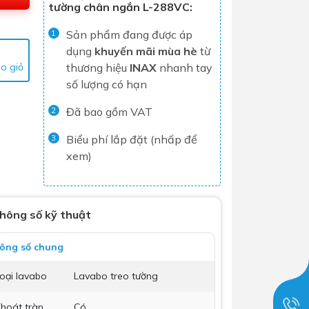
tường chân ngắn L-288VC:
Tủ lạnh
Sản phẩm đang được áp
1
Máy rửa chén
dụng
khuyến mãi mùa hè
từ
Nồi chiên không dầu
o giỏ
thương hiệu
INAX
nhanh tay
số lượng có hạn
Nồi cơm điện
Gia dụng
Đã bao gồm VAT
2
Biểu phí lắp đặt (nhấp để
3
xem)
Dịch Vụ Lắp Đặt Thiết Bị Nhà Bếp
Lộc Nghi Cần Thơ – Chuyên
Nghiệp và Tận Tâm
hông số kỹ thuật
Dịch Vụ Lắp Đặt Thiết Bị Ngành
Nước Lộc Nghi Cần Thơ – Chuyên
ông số chung
Nghiệp & Uy Tín
Dịch Vụ Lắp Đặt Sen Vòi và Phụ
oại lavabo
Lavabo treo tường
Kiện Nhà Tắm Lộc Nghi Cần Thơ –
Chuyên Nghiệp và Tận Tâm
hoát tràn
Có