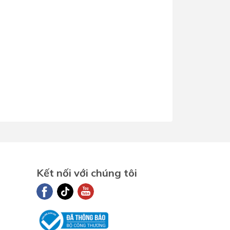
oại chân
Chân dài L-288VC
en sứ chống
Không
ám bẩn
ích thước
Xem trong bản vẽ
ảo hành
Nhấp để xem chính sách bảo
hành
Kết nối với chúng tôi