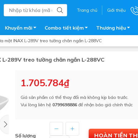
Trang chủ
Giới thiệu
Khuyến mãi
Combo tiết kiệm
Thương hiệu
ửa mặt INAX L-289V treo tường chân ngắn L-288VC
X L-289V treo tường chân ngắn L-288VC
ắm
Bồn nước
 tắm kính
Máy nước nóng năng lượng 
1.705.784₫
trời
ắm đứng
Bồn bảo ôn
en tắm
Giá sản phẩm có thể thay đổi mà không kịp báo trước.
Bồn nhựa tự hoại
Vui lòng liên hệ
0799698886
để nhận báo giá chính thức
ắm nước nóng điện
Máy bơm tăng áp
iện nhà tắm
Vòi pha nóng lạnh
giặt
Vật tư
HOÀN TIỀN T
Số lượng
ắm âm tường