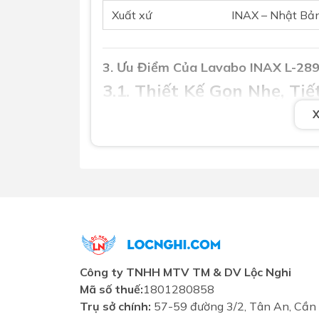
Xuất xứ
INAX – Nhật Bản
3. Ưu Điểm Của Lavabo INAX L-28
3.1. Thiết Kế Gọn Nhẹ, Ti
Thiết kế treo tường giúp tối ưu hóa diện 
trọ, căn hộ nhỏ hoặc công trình thương m
3.2. Chân Ngắn L-288VC 
Chân ngắn giúp che phần ống xả phía dướ
sinh tổng thể.
3.3. Chất Liệu Sứ Truyền
Dù không có men chống bám bẩn, lớp sứ
Công ty TNHH MTV TM & DV Lộc Nghi
nếu được vệ sinh thường xuyên.
Mã số thuế:
1801280858
3.4. Giá Cả Phải Chăng, D
Trụ sở chính:
57-59 đường 3/2, Tân An, Cần