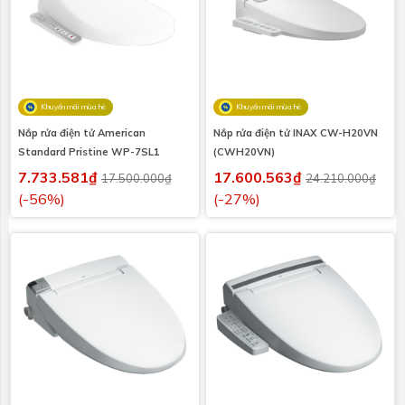
Khuyến mãi mùa hè
Khuyến mãi mùa hè
Nắp rửa điện tử American
Nắp rửa điện tử INAX CW-H20VN
Standard Pristine WP-7SL1
(CWH20VN)
7.733.581₫
17.600.563₫
17.500.000₫
24.210.000₫
(-56%)
(-27%)