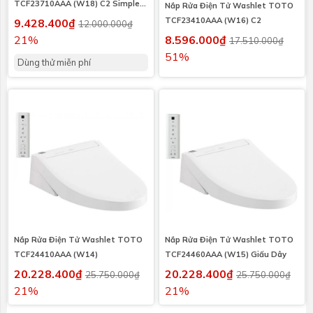
TCF23710AAA (W18) C2 Simple
Nắp Rửa Điện Tử Washlet TOTO
220V
TCF23410AAA (W16) C2
9.428.400₫
12.000.000₫
21%
8.596.000₫
17.510.000₫
51%
Dùng thử miễn phí
Nắp Rửa Điện Tử Washlet TOTO
Nắp Rửa Điện Tử Washlet TOTO
TCF24410AAA (W14)
TCF24460AAA (W15) Giấu Dây
20.228.400₫
20.228.400₫
25.750.000₫
25.750.000₫
21%
21%