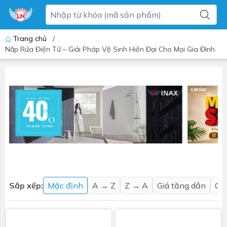
Trang chủ
/
Nắp Rửa Điện Tử – Giải Pháp Vệ Sinh Hiện Đại Cho Mọi Gia Đình
Sắp xếp:
Mặc định
A → Z
Z → A
Giá tăng dần
Gi