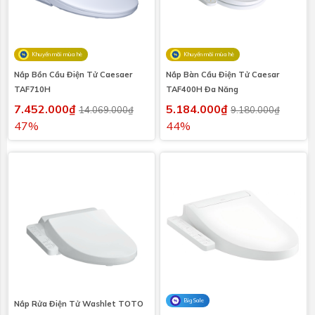
Khuyến mãi mùa hè
Khuyến mãi mùa hè
Nắp Bồn Cầu Điện Tử Caesaer
Nắp Bàn Cầu Điện Tử Caesar
TAF710H
TAF400H Đa Năng
7.452.000₫
5.184.000₫
14.069.000₫
9.180.000₫
47%
44%
Big Sale
Nắp Rửa Điện Tử Washlet TOTO