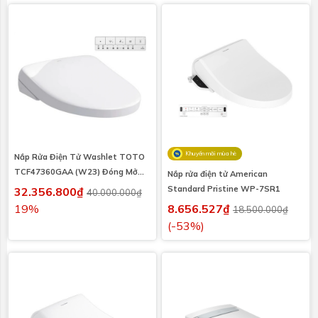
Khuyến mãi mùa hè
Nắp Rửa Điện Tử Washlet TOTO
TCF47360GAA (W23) Đóng Mở
Nắp rửa điện tử American
Tự Động Giấu Dây S7
Standard Pristine WP-7SR1
32.356.800₫
40.000.000₫
19%
8.656.527₫
18.500.000₫
(-53%)