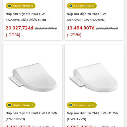
Khuyến mãi mùa hè
Khuyến mãi mùa hè
Nắp rửa điện tử INAX CW-
Nắp rửa điện tử INAX CW-
KA22AVN điều khiển từ xa
KB22AVN (CWKB22AVN)
(CWKA22AVN)
20.027.724₫
13.484.807₫
25.640.000₫
17.620.000₫
(-22%)
(-23%)
Khuyến mãi mùa hè
Khuyến mãi mùa hè
Nắp rửa điện tử INAX CW-H18VN
Nắp rửa điện tử INAX CW-H17VN
(CWH18VN)
(CWH17VN)
7.496.073₫
6.805.426₫