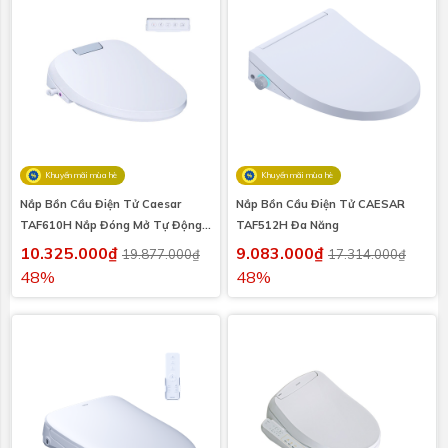
Khuyến mãi mùa hè
Khuyến mãi mùa hè
Nắp Bồn Cầu Điện Tử Caesar
Nắp Bồn Cầu Điện Tử CAESAR
TAF610H Nắp Đóng Mở Tự Động
TAF512H Đa Năng
Điện 220V
10.325.000₫
9.083.000₫
19.877.000₫
17.314.000₫
48%
48%