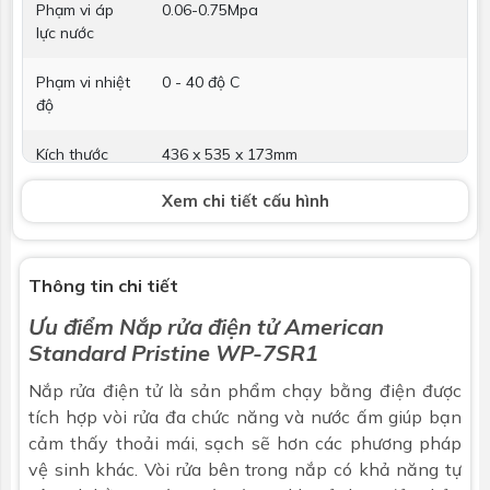
Phạm vi áp
0.06-0.75Mpa
lực nước
Phạm vi nhiệt
0 - 40 độ C
độ
Kích thước
436 x 535 x 173mm
Xem chi tiết cấu hình
Kiểu cấp nước
Tự động lấy nước từ đường cấp nước
Chức năng rửa
Thông tin chi tiết
Kiểu cấp nước
Két nước ấm 0.7L
ấm
Ưu điểm
Nắp rửa điện tử
American
Standard Pristine WP-7SR1
Lượng nước
0,45-0,6L/ phút
Nắp rửa điện tử là sản phẩm chạy bằng điện được
rửa đại tiện
tích hợp vòi rửa đa chức năng và nước ấm giúp bạn
Lượng nước
0,25-0,6L/ phút
cảm thấy thoải mái, sạch sẽ hơn các phương pháp
rửa phụ nữ
vệ sinh khác. Vòi rửa bên trong nắp có khả năng tự