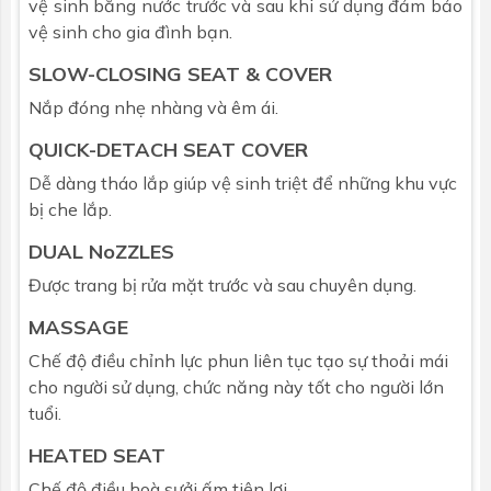
vệ sinh bằng nước trước và sau khi sử dụng đảm bảo
Nhiệt độ nước
3 cấp độ
vệ sinh cho gia đình bạn.
ấm
SLOW-CLOSING SEAT & COVER
Rửa một lần
Có
Nắp đóng nhẹ nhàng và êm ái.
chạm
QUICK-DETACH SEAT COVER
Rửa rộng
Có
Dễ dàng tháo lắp giúp vệ sinh triệt để những khu vực
bị che lắp.
Massage (Chỉ
Có
với rửa đại)
DUAL NoZZLES
Được trang bị rửa mặt trước và sau chuyên dụng.
Điều chỉnh vị
5 cấp độ
trí vòi phun
MASSAGE
Chế độ điều chỉnh lực phun liên tục tạo sự thoải mái
Công suất
250W
làm nước
cho người sử dụng, chức năng này tốt cho người lớn
nóng
tuổi.
HEATED SEAT
Thiết bị an
Cầu chì nhiệt độ
toàn
Chế độ điều hoà sưởi ấm tiện lợi.