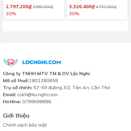
2.797.200₫
3.326.400₫
3.996.000₫
4.752.000₫
30%
30%
Công ty TNHH MTV TM & DV Lộc Nghi
Mã số thuế:
1801280858
Trụ sở chính:
57-59 đường 3/2, Tân An, Cần Thơ
Email:
cskh@locnghi.com
Hotline:
0799698886
Giới thiệu
Chính sách bảo mật