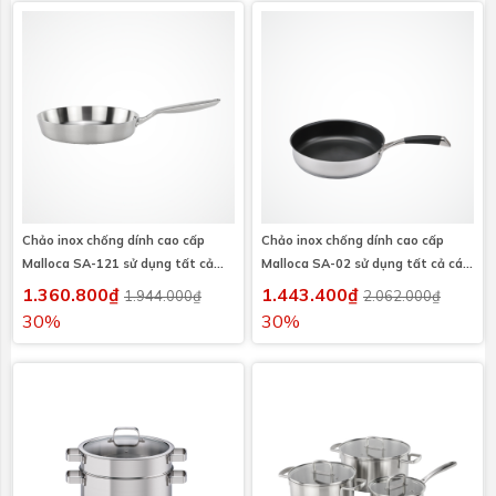
Chảo inox chống dính cao cấp
Chảo inox chống dính cao cấp
Malloca SA-121 sử dụng tất cả
Malloca SA-02 sử dụng tất cả các
các loại bếp
loại bếp
1.360.800₫
1.443.400₫
1.944.000₫
2.062.000₫
30%
30%