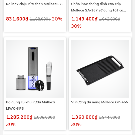
Rổ inox chậu rửa chén Malloca L20
Chảo inox chống dính cao cấp
Malloca SA-167 sử dụng tất cả
các loại bếp
831.600₫
30%
1.149.400₫
1.188.000₫
1.642.000₫
30%
Bộ dụng cụ khui rượu Malloca
Vỉ nướng đa năng Malloca GP-455
MWO-KP3
1.285.200₫
1.360.800₫
1.836.000₫
1.944.000₫
30%
30%