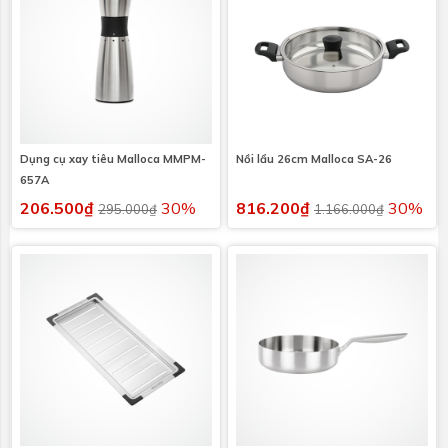
Dụng cụ xay tiêu Malloca MMPM-
Nồi lẩu 26cm Malloca SA-26
657A
206.500₫
30%
816.200₫
30%
295.000₫
1.166.000₫