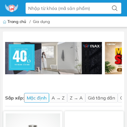
Trang chủ
/
Gia dụng
Sắp xếp:
Mặc định
A → Z
Z → A
Giá tăng dần
Gi