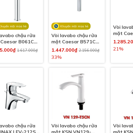
Vòi lava
Khuyến mãi mùa hè
Khuyến mãi mùa hè
mặt Cae
lavabo chậu rửa
Vòi lavabo chậu rửa
B/BT570
 Caesar B061CU
mặt Caesar B571CU
1.285.2
lạnh
 lạnh cổ cao kèm
nóng lạnh cổ cao kèm
21%
55.000₫
1.447.000₫
1.617.000₫
2.156.000₫
xả nhấn
nút xả nhấn
33%
lavabo chậu rửa
Vòi lavabo chậu rửa
Vòi lava
 INAX LFV-212S
mặt KSN VN129-
mặt KS