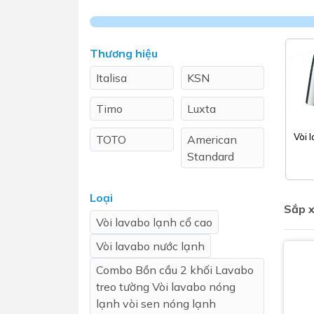
Sen t
Thương hiệu
Italisa
KSN
Timo
Luxta
Vòi 
TOTO
American
Standard
Phụ kiện nhà vệ sinh
Combo 
chọn
Viglacera
Caesar
Gương nhà vệ sinh - nhà tắm
Loại
Combo 
Sắp x
Máy sấy tay
INAX
Vòi lavabo lạnh cổ cao
Combo 
Nắp bồn cầu
Vòi lavabo nước lạnh
Combo
Nắp điện tử
mặt tr
Combo Bồn cầu 2 khối Lavabo
treo tường Vòi lavabo nóng
Combo 
lạnh vòi sen nóng lạnh