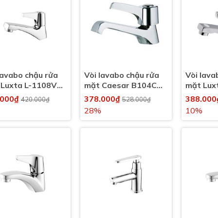
lavabo chậu rửa
Vòi lavabo chậu rửa
Vòi lava
 Luxta L-1108V
mặt Caesar B104C
mặt Lux
 lạnh
nước lạnh
nước lạn
.000₫
378.000₫
388.00
420.000₫
528.000₫
28%
10%