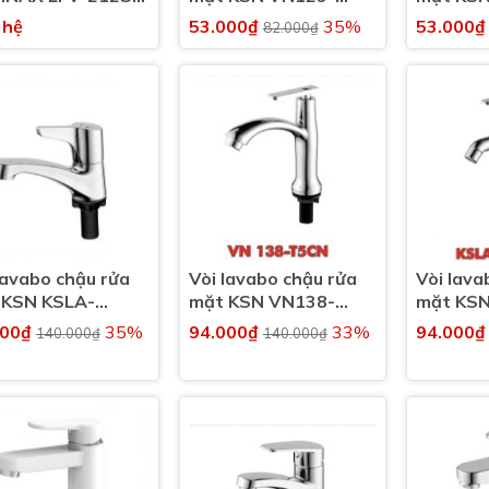
 lạnh gật gù
T5CN nước lạnh
nước lạn
 hệ
53.000₫
35%
53.000
82.000₫
V212S)
lavabo chậu rửa
Vòi lavabo chậu rửa
Vòi lava
 KSN KSLA-
mặt KSN VN138-
mặt KS
XI nước lạnh
T5CN nước lạnh
nước lạn
000₫
35%
94.000₫
33%
94.000
140.000₫
140.000₫