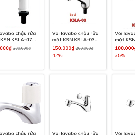
lavabo chậu rửa
Vòi lavabo chậu rửa
Vòi lava
 KSN KSLA-07
mặt KSN KSLA-03
mặt KSN
 lạnh
nước lạnh
nước lạn
.000₫
150.000₫
188.00
230.000₫
260.000₫
42%
35%
lavabo chậu rửa
Vòi lavabo chậu rửa
Vòi lava