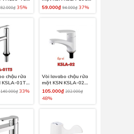
h
nước lạnh
₫
35%
59.000₫
37%
82.000₫
94.000₫
bo chậu rửa
Vòi lavabo chậu rửa
N KSLA-01T5
mặt KSN KSLA-02
h
nước lạnh
₫
33%
105.000₫
140.000₫
202.000₫
48%