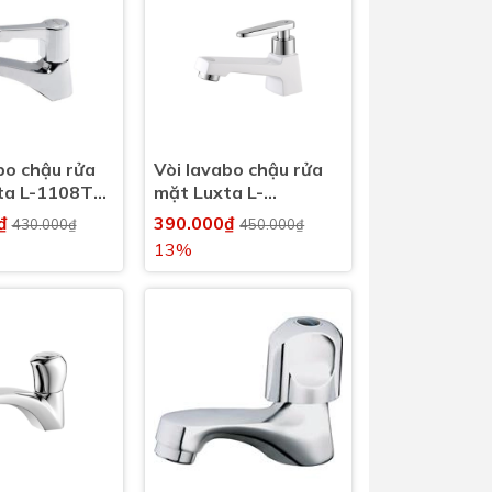
bo chậu rửa
Vòi lavabo chậu rửa
ta L-1108T1
mặt Luxta L-
h
1114WT3 nước lạnh
0₫
390.000₫
430.000₫
450.000₫
13%