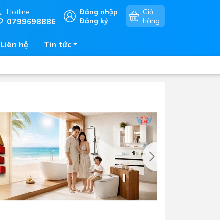
Hotline
Đăng nhập
Giỏ
0799698886
Đăng ký
hàng
Liên hệ
Tin tức
Chậu rửa chén
mặt
Bếp điện - bếp từ âm bàn
Vòi chậu rửa chén
Bếp gas âm bàn
Máy hút khói - hút mùi
Lò vi sóng - lò nướng - lò hấp
Phụ kiện nhà bếp
Tủ bảo quản rượu