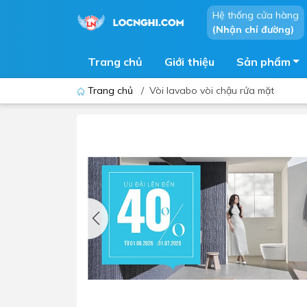
Hệ thống cửa hàng
(Nhận chỉ đường)
Trang chủ
Giới thiệu
Sản phẩm
Trang chủ
/
Vòi lavabo vòi chậu rửa mặt
Bồn cầu
Bồn t
Thiết bị nhà tiểu
Phòng
Lavabo - Chậu rửa mặt
Sen t
Vòi lavabo
Vòi s
Vòi chậu - vòi hồ - vòi gắn tường
Máy t
Máy sấy tay
Phụ k
Lavabo tủ - Lavabo kính
Chậu 
Sen t