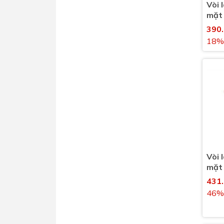
Vòi 
mặt
nước
390
18%
Vòi 
mặt
nước
431
46%