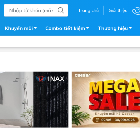
Trang chủ
Giới thiệu
Khuyến mãi
Combo tiết kiệm
Thương hiệu
ắm
Bồn nước
 tắm kính
Máy nước nóng năng lượng 
trời
ắm đứng
Bồn bảo ôn
en tắm
Bồn nhựa tự hoại
ắm nước nóng điện
Máy bơm tăng áp
iện nhà tắm
Vòi pha nóng lạnh
giặt
Vật tư
ắm âm tường