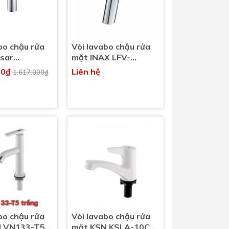
Dịch Vụ Lắp Đặt Bồn Cầu &
Lavabo Lộc Nghi Cần Thơ –
Chuyên Nghiệp & Tận Tâm
bo chậu rửa
Vòi lavabo chậu rửa
sar
mặt INAX LFV-
CU nóng
6012SH nóng lạnh cổ
00₫
Liên hệ
1.617.000₫
cao (LFV6012SH)
bo chậu rửa
Vòi lavabo chậu rửa
N VN133-T5T
mặt KSN KSLA-10CN