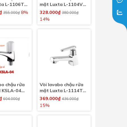
ta L-1106T2
mặt Luxta L-1104V
h
nước lạnh
0₫
8%
328.000₫
355.000₫
380.000₫
14%
bo chậu rửa
Vòi lavabo chậu rửa
 KSLA-04
mặt Luxta L-1114T3
h
nước lạnh
0₫
369.000₫
604.000₫
436.000₫
15%