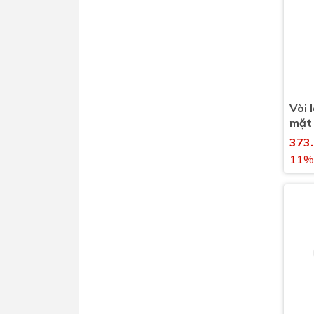
Vòi 
mặt
nước
373
11%