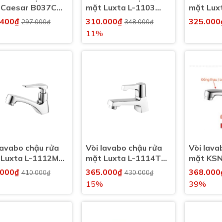
 Caesar B037C
mặt Luxta L-1103
mặt Lux
 lạnh
nước lạnh
nước lạn
.400₫
310.000₫
325.00
297.000₫
348.000₫
11%
lavabo chậu rửa
Vòi lavabo chậu rửa
Vòi lava
 Luxta L-1112M
mặt Luxta L-1114T1
mặt KSN
 lạnh
nước lạnh
nước lạn
.000₫
365.000₫
368.00
410.000₫
430.000₫
15%
39%