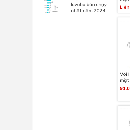
lavabo bán chạy
nóng
Liên
nhất năm 2024
(LF
Vòi 
mặt
10CN
91.