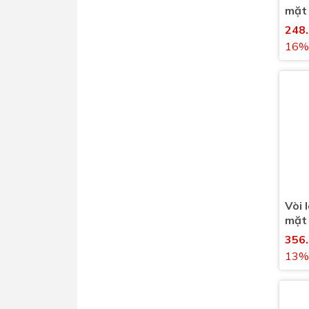
mặt
nước
248
16%
Vòi 
mặt
nước
356
13%