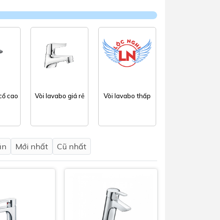
Tủ lạnh
Máy rửa chén
Nồi chiên không dầu
Nồi cơm điện
Gia dụng
cổ cao
Vòi lavabo giá rẻ
Vòi lavabo thấp
Dịch Vụ Lắp Đặt Thiết Bị Nhà Bếp
Lộc Nghi Cần Thơ – Chuyên
Nghiệp và Tận Tâm
ần
Mới nhất
Cũ nhất
Dịch Vụ Lắp Đặt Thiết Bị Ngành
Nước Lộc Nghi Cần Thơ – Chuyên
Nghiệp & Uy Tín
Dịch Vụ Lắp Đặt Sen Vòi và Phụ
Kiện Nhà Tắm Lộc Nghi Cần Thơ –
Chuyên Nghiệp và Tận Tâm