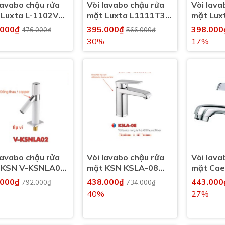
lavabo chậu rửa
Vòi lavabo chậu rửa
Vòi lava
 Luxta L-1102V
mặt Luxta L1111T3
mặt Lux
 lạnh
nước lạnh
nước lạn
.000₫
395.000₫
398.00
476.000₫
566.000₫
30%
17%
lavabo chậu rửa
Vòi lavabo chậu rửa
Vòi lava
 KSN V-KSNLA02
mặt KSN KSLA-08
mặt Cae
 lạnh
nóng lạnh
nước lạn
.000₫
438.000₫
443.00
792.000₫
734.000₫
40%
27%