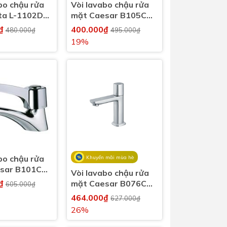
bo chậu rửa
Vòi lavabo chậu rửa
ta L-1102D
mặt Caesar B105C
h
nước lạnh
0₫
400.000₫
480.000₫
495.000₫
19%
bo chậu rửa
Khuyến mãi mùa hè
sar B101C
Vòi lavabo chậu rửa
h
0₫
mặt Caesar B076C
605.000₫
nước lạnh
464.000₫
627.000₫
26%