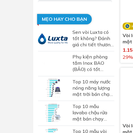
Combo Vòi sen nóng lạnh Vòi
lavabo nóng lạnh
MẸO HAY CHO BẠN
Combo Cây sen nóng lạnh Vòi
lavabo nóng lạnh cổ cao
Sen vòi Luxta có
Vòi 
tốt không? Đánh
Vòi lavabo nóng lạnh cảm ứng
mặt
giá chi tiết thương
nước
1.1
Vòi lavabo nước lạnh cổ cao
hiệu sen vòi Luxta
nút 
Phụ kiện phòng
tại Việt Nam
29%
Vòi lavabo nóng lạnh gắn
tắm Inox BAO
tường
(BẢO) có tốt
không? Đánh giá
Vòi lavabo nóng lạnh cổ cao
Top 10 máy nước
chi tiết thương
Vòi lavabo nóng lạnh
nóng năng lượng
hiệu phụ kiện inox
mặt trời bán chạy
hơn...
Vòi lavabo lạnh
nhất 2024
Top 10 mẫu
Vòi lavabo nước lạnh cảm ứng
lavabo chậu rửa
mặt bán chạy
nhất năm 2024
Vòi 
Top 10 mẫu vòi
mặt