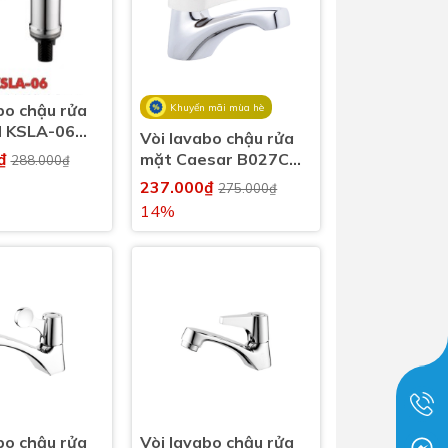
bo chậu rửa
Khuyến mãi mùa hè
 KSLA-06
Vòi lavabo chậu rửa
h
0₫
mặt Caesar B027C
288.000₫
nước lạnh
237.000₫
275.000₫
14%
bo chậu rửa
Vòi lavabo chậu rửa