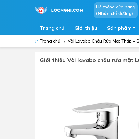
Hệ thống cửa hàng
(Nhận chỉ đường)
Trang chủ
Giới thiệu
Sản phẩm
Trang chủ
/
Vòi Lavabo Chậu Rửa Mặt Thấp – Gi
Giới thiệu Vòi lavabo chậu rửa mặt 
Bồn cầu
Bồn t
Thiết bị nhà tiểu
Phòng
Lavabo - Chậu rửa mặt
Sen t
Vòi lavabo
Vòi s
Vòi chậu - vòi hồ - vòi gắn tường
Máy t
Máy sấy tay
Phụ k
Lavabo tủ - Lavabo kính
Chậu 
Sen t