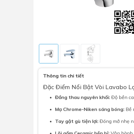
Sen t
Phụ kiện nhà vệ sinh
Combo 
Thông tin chi tiết
chọn
Gương nhà vệ sinh - nhà tắm
Đặc Điểm Nổi Bật Vòi Lavabo L
Combo 
Máy sấy tay
Combo 
Đồng thau nguyên khối:
Độ bền ca
Nắp bồn cầu
Combo
Nắp điện tử
Mạ Chrome-Niken sáng bóng:
Bề m
mặt tr
Tay gật gù tiện lợi:
Đóng mở nhẹ nhà
Combo 
Lõi gốm Ceramic bền bỉ:
Vận hành ê