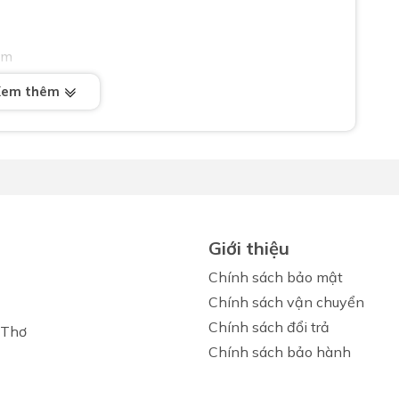
mm
ng: G1/2
Xem thêm
101X3 Tại Showroom Lộc Nghi
i lavabo lạnh
Luxta
L1101X3 chính hãng 100%,
n. Liên hệ ngay với chúng tôi để được tư vấn chi tiết
Giới thiệu
Chính sách bảo mật
Chính sách vận chuyển
Chính sách đổi trả
 Thơ
Chính sách bảo hành