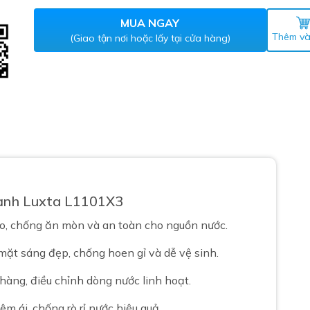
Máy nước nóng gián tiếp
ắm
MUA NGAY
Thêm và
(Giao tận nơi hoặc lấy tại cửa hàng)
thiết bị vệ sinh Lộc Nghi lựa
ạnh Luxta L1101X3
bồn cầu nhà trọ giá rẻ
thiết bị vệ sinh chính hãng
o, chống ăn mòn và an toàn cho nguồn nước.
 Máy nước nóng năng lượng
ặt sáng đẹp, chống hoen gỉ và dễ vệ sinh.
ời
ng, điều chỉnh dòng nước linh hoạt.
thiết bị vệ sinh cao cấp
m ái, chống rò rỉ nước hiệu quả.