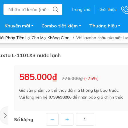
Trang chủ
Giới thiệu
Khuyến mãi
Combo tiết kiệm
Thương hiệu
ải Pháp Tiện Lợi Cho Mọi Không Gian
/
Vòi lavabo chậu rửa mặt Lu
Luxta L-1101X3 nước lạnh
ắm
Bồn nước
 tắm kính
Máy nước nóng năng lượng 
585.000₫
776.000₫
(-25%)
trời
ắm đứng
Bồn bảo ôn
en tắm
Giá sản phẩm có thể thay đổi mà không kịp báo trước.
Bồn nhựa tự hoại
Vui lòng liên hệ
0799698886
để nhận báo giá chính thức
ắm nước nóng điện
Máy bơm tăng áp
iện nhà tắm
Vòi pha nóng lạnh
giặt
Số lượng
Vật tư
ắm âm tường