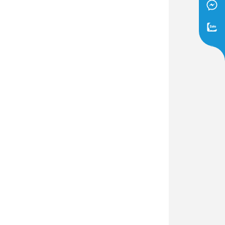
Dịch Vụ Lắp Đặt Bồn Cầu &
Lavabo Lộc Nghi Cần Thơ –
Chuyên Nghiệp & Tận Tâm