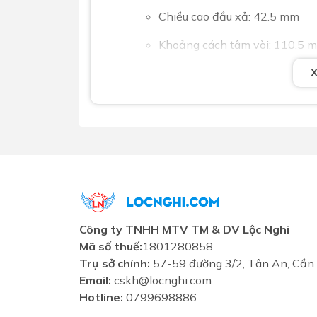
Chiều cao đầu xả: 42.5 mm
Khoảng cách tâm vòi: 110.5 
Lỗ lắp đặt: Ø22 mm | Chuẩn ố
Ghi chú:
Thân lớn, tay gật gù.
Mua Vòi Lavabo Lạnh Luxta L1
Showroom Lộc Nghi cam kết cung cấp vò
giá ưu đãi cùng chính sách bảo hành uy tí
Công ty TNHH MTV TM & DV Lộc Nghi
Mã số thuế:
1801280858
Trụ sở chính:
57-59 đường 3/2, Tân An, Cần
Email:
cskh@locnghi.com
Hotline:
0799698886