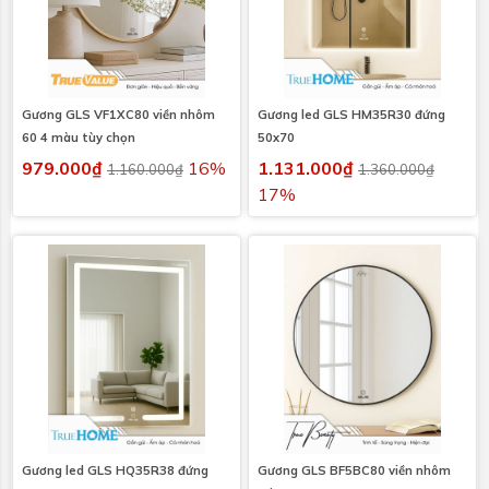
Gương GLS VF1XC80 viền nhôm
Gương led GLS HM35R30 đứng
60 4 màu tùy chọn
50x70
979.000₫
16%
1.131.000₫
1.160.000₫
1.360.000₫
17%
Gương led GLS HQ35R38 đứng
Gương GLS BF5BC80 viền nhôm