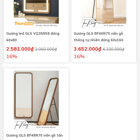
Gương led GLS VQ35R58 đứng
Gương GLS BF46R70 viền gỗ
60x80
thông tự nhiên đứng 60x160
2.581.000₫
3.652.000₫
3.060.000₫
4.330.000₫
16%
16%
Gương GLS BF48R70 viền gỗ tần