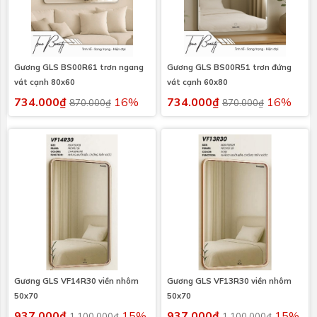
Gương GLS BS00R61 trơn ngang
Gương GLS BS00R51 trơn đứng
vát cạnh 80x60
vát cạnh 60x80
734.000₫
16%
734.000₫
16%
870.000₫
870.000₫
Gương GLS VF14R30 viền nhôm
Gương GLS VF13R30 viền nhôm
50x70
50x70
937.000₫
15%
937.000₫
15%
1.100.000₫
1.100.000₫