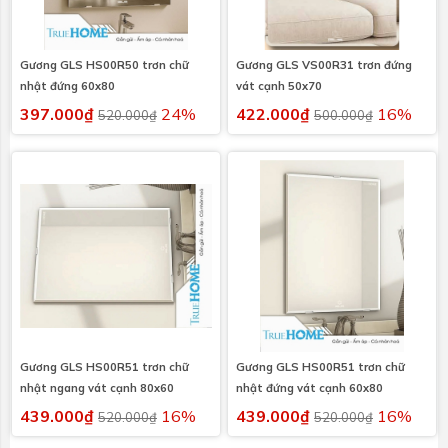
Gương GLS HS00R50 trơn chữ
Gương GLS VS00R31 trơn đứng
nhật đứng 60x80
vát cạnh 50x70
397.000₫
24%
422.000₫
16%
520.000₫
500.000₫
Gương GLS HS00R51 trơn chữ
Gương GLS HS00R51 trơn chữ
nhật ngang vát cạnh 80x60
nhật đứng vát cạnh 60x80
439.000₫
16%
439.000₫
16%
520.000₫
520.000₫