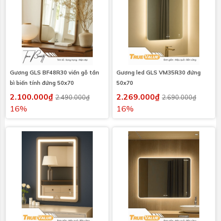
Gương GLS BF48R30 viền gỗ tần
Gương led GLS VM35R30 đứng
bì biến tính đứng 50x70
50x70
2.100.000₫
2.269.000₫
2.490.000₫
2.690.000₫
16%
16%