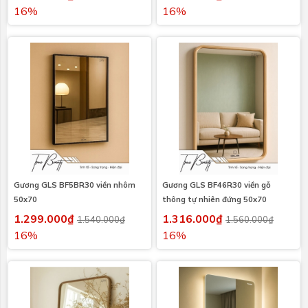
16%
16%
Gương GLS BF5BR30 viền nhôm
Gương GLS BF46R30 viền gỗ
50x70
thông tự nhiên đứng 50x70
1.299.000₫
1.316.000₫
1.540.000₫
1.560.000₫
16%
16%