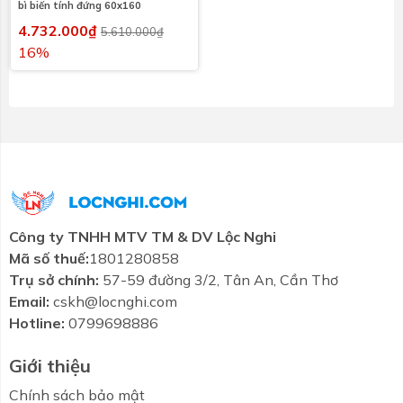
bì biến tính đứng 60x160
4.732.000₫
5.610.000₫
16%
Công ty TNHH MTV TM & DV Lộc Nghi
Mã số thuế:
1801280858
Trụ sở chính:
57-59 đường 3/2, Tân An, Cần Thơ
Email:
cskh@locnghi.com
Hotline:
0799698886
Giới thiệu
Chính sách bảo mật