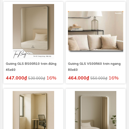
Gương GLS BS00R10 trơn đứng
Gương GLS VS00R60 trơn ngang
45x60
80x60
447.000₫
16%
464.000₫
16%
530.000₫
550.000₫