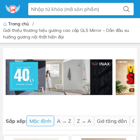
Trang chủ
/
Giới thiệu thương hiệu gương cao cấp GLS Mirror – Dẫn đầu xu
hướng gương nội thất hiện đại
Sắp xếp:
Mặc định
A → Z
Z → A
Giá tăng dần
Gi