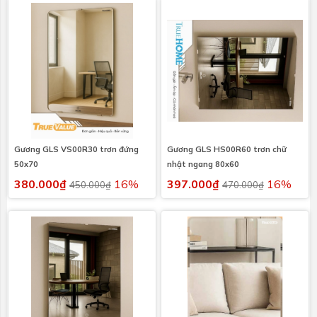
Gương GLS VS00R30 trơn đứng
Gương GLS HS00R60 trơn chữ
50x70
nhật ngang 80x60
380.000₫
16%
397.000₫
16%
450.000₫
470.000₫