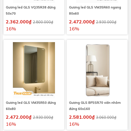
Gương led GLS VQ35R38 đứng
Gương led GLS VM35R60 ngang
50x70
80x60
2.362.000₫
2.472.000₫
2.800.000₫
2.930.000₫
16%
16%
Gương led GLS VM35R50 đứng
Gương GLS BF5SR70 viền nhôm
60x80
đứng 60x160
2.472.000₫
2.581.000₫
2.930.000₫
3.060.000₫
16%
16%