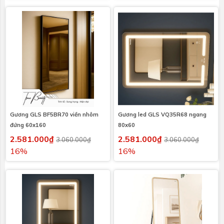
Gương GLS BF5BR70 viền nhôm
Gương led GLS VQ35R68 ngang
đứng 60x160
80x60
2.581.000₫
2.581.000₫
3.060.000₫
3.060.000₫
16%
16%