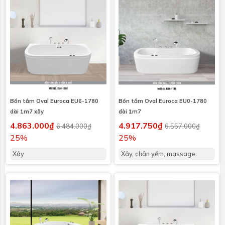
Bồn tắm Oval Euroca EU6-1780
Bồn tắm Oval Euroca EU0-1780
dài 1m7 xây
dài 1m7
4.863.000₫
4.917.750₫
6.484.000₫
6.557.000₫
25%
25%
Xây
Xây, chân yếm, massage