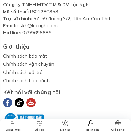
Công ty TNHH MTV TM & DV Lộc Nghi
Mã số thuế:
1801280858
Trụ sở chính:
57-59 đường 3/2, Tân An, Cần Thơ
Email:
cskh@locnghi.com
Hotline:
0799698886
Giới thiệu
Chính sách bảo mật
Chính sách vận chuyển
Chính sách đổi trả
Chính sách bảo hành
Kết nối với chúng tôi
Combo tiết
Thương hiệu
Liên hệ
Tin tức
kiệm
Danh mục
Bộ lọc
Liên hệ
Tài khoản
Giỏ hàng