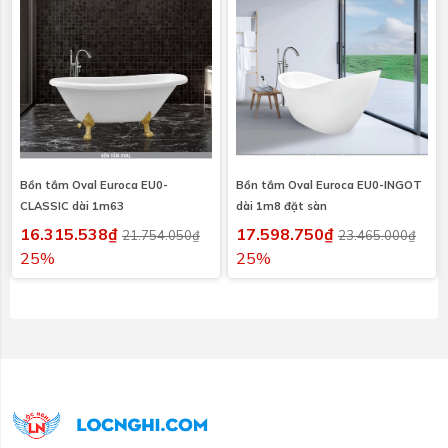
Bồn tắm Oval Euroca EU0-
Bồn tắm Oval Euroca EU0-INGOT
CLASSIC dài 1m63
dài 1m8 đặt sàn
16.315.538₫
17.598.750₫
21.754.050₫
23.465.000₫
25%
25%