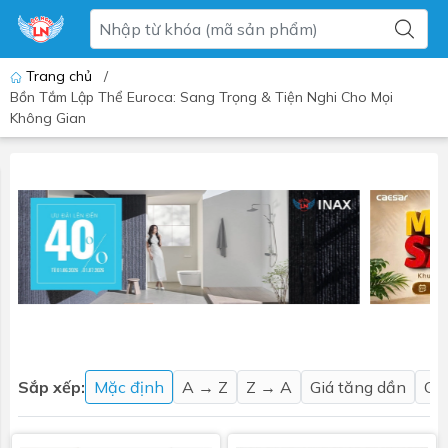
Trang chủ
/
​​​​​​​Bồn Tắm Lập Thể Euroca: Sang Trọng & Tiện Nghi Cho Mọi
Không Gian
Sắp xếp:
Mặc định
A → Z
Z → A
Giá tăng dần
Gi