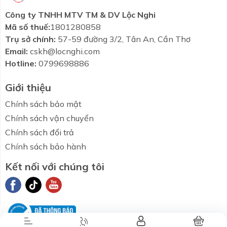
Công ty TNHH MTV TM & DV Lộc Nghi
Mã số thuế:
1801280858
Trụ sở chính:
57-59 đường 3/2, Tân An, Cần Thơ
Email:
cskh@locnghi.com
Hotline:
0799698886
Giới thiệu
Chính sách bảo mật
Chính sách vận chuyển
Chính sách đổi trả
Chính sách bảo hành
Kết nối với chúng tôi
Combo tiết
Thương hiệu
Liên hệ
Tin tức
kiệm