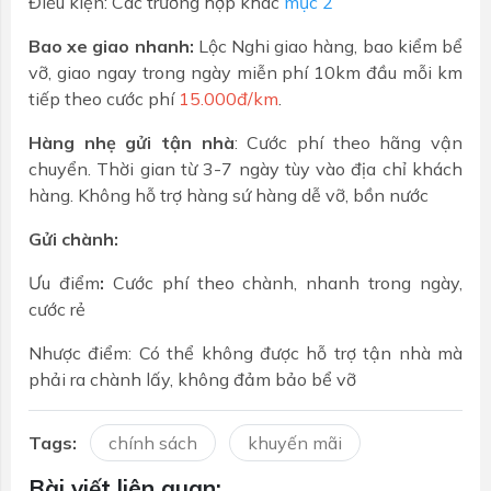
Điều kiện: Các trường hợp khác
mục 2
Bao xe giao nhanh:
Lộc Nghi giao hàng, bao kiểm bể
vỡ, giao ngay trong ngày miễn phí 10km đầu mỗi km
tiếp theo cước phí
15.000đ/km
.
Hàng nhẹ gửi tận nhà
: Cước phí theo hãng vận
chuyển. Thời gian từ 3-7 ngày tùy vào địa chỉ khách
hàng. Không hỗ trợ hàng sứ hàng dễ vỡ, bồn nước
Gửi chành:
Ưu điểm
:
Cước phí theo chành, nhanh trong ngày,
cước rẻ
Nhược điểm: Có thể không được hỗ trợ tận nhà mà
phải ra chành lấy, không đảm bảo bể vỡ
Tags:
chính sách
khuyến mãi
Bài viết liên quan: