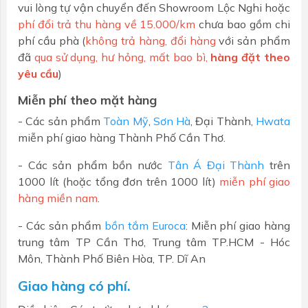
vui lòng tự vận chuyển đến Showroom Lộc Nghi hoặc
phí đổi trả thu hàng về 15.000/km
chưa bao gồm chi
phí cầu phà (
không trả hàng, đổi hàng
với sản phẩm
đã
qua sử dụng, hư hỏng, mất bao bì,
hàng đặt theo
yêu cầu
)
Miễn phí theo mặt hàng
- Các sản phẩm
Toàn Mỹ
,
Sơn Hà
, Đại Thành,
Hwata
miễn phí giao hàng Thành Phố Cần Thơ.
- Các sản phẩm bồn nước
Tân Á Đại Thành
trên
1000 lít (hoặc tổng đơn trên 1000 lít)
miễn phí giao
hàng miền nam
.
- Các sản phẩm
bồn tắm Euroca
: Miễn phí giao hàng
trung tâm TP Cần Thơ, Trung tâm TP.HCM - Hóc
Môn, Thành Phố Biên Hòa, TP. Dĩ An
Giao hàng có phí.