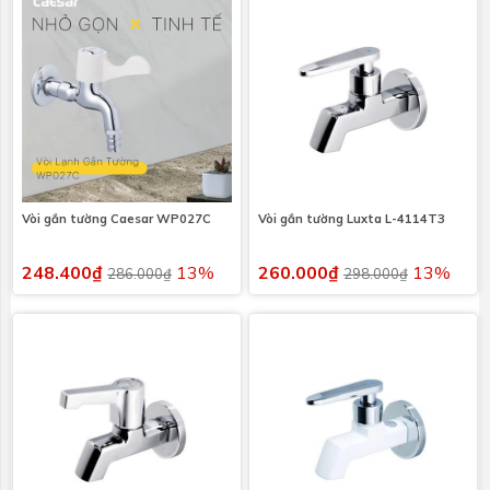
Vòi gắn tường Caesar WP027C
Vòi gắn tường Luxta L-4114T3
248.400₫
13%
260.000₫
13%
286.000₫
298.000₫