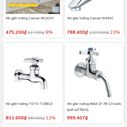
Vòi gắn tường Caesar WL027C
Vòi gắn tường Caesar W054C
475.200₫
8%
788.400₫
23%
517.000₫
1.023.000₫
Vòi gắn tường TOTO T23B13
Vòi gắn tường INAX LF-7R-13 nước
lạnh (LF7R13)
831.600₫
12%
999.407₫
940.000₫