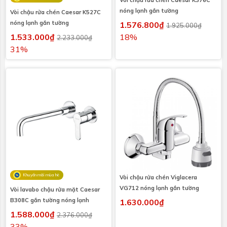
nóng lạnh gắn tường
Vòi chậu rửa chén Caesar K527C
nóng lạnh gắn tường
1.576.800₫
1.925.000₫
1.533.000₫
18%
2.233.000₫
31%
Khuyến mãi mùa hè
Vòi chậu rửa chén Viglacera
VG712 nóng lạnh gắn tường
Vòi lavabo chậu rửa mặt Caesar
B308C gắn tường nóng lạnh
1.630.000₫
1.588.000₫
2.376.000₫
33%