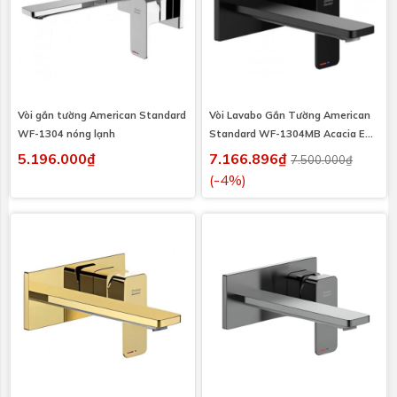
Vòi gắn tường American Standard
Vòi Lavabo Gắn Tường American
WF-1304 nóng lạnh
Standard WF-1304MB Acacia E
Màu Đen
5.196.000₫
7.166.896₫
7.500.000₫
(-4%)