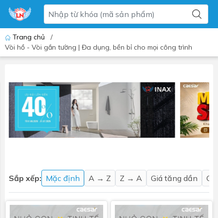
Trang chủ
/
Vòi hồ - Vòi gắn tường | Đa dụng, bền bỉ cho mọi công trình
Sắp xếp:
Mặc định
A → Z
Z → A
Giá tăng dần
Gi