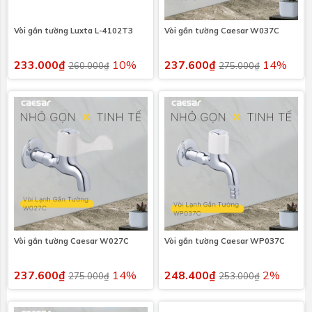
Vòi gắn tường Luxta L-4102T3
Vòi gắn tường Caesar W037C
233.000₫
10%
237.600₫
14%
260.000₫
275.000₫
Vòi gắn tường Caesar W027C
Vòi gắn tường Caesar WP037C
237.600₫
14%
248.400₫
2%
275.000₫
253.000₫