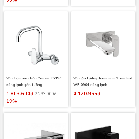
Vòi chậu rửa chén Caesar K535C
Vòi gắn tường American Standard
nóng lạnh gắn tường
WF-0904 nóng lạnh
1.803.600₫
4.120.965₫
2.233.000₫
19%