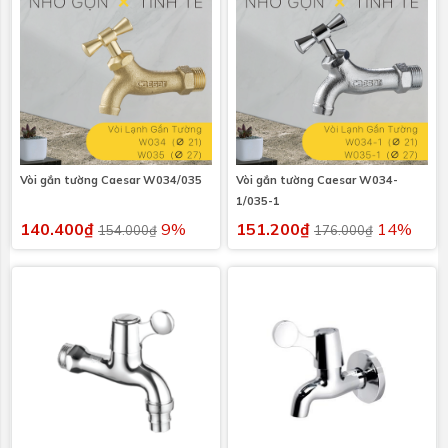
Vòi gắn tường Caesar W034/035
Vòi gắn tường Caesar W034-
1/035-1
140.400₫
9%
151.200₫
14%
154.000₫
176.000₫