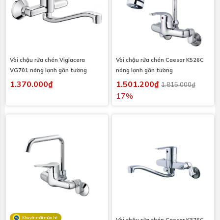
Vòi chậu rửa chén Viglacera
Vòi chậu rửa chén Caesar K526C
VG701 nóng lạnh gắn tường
nóng lạnh gắn tường
1.370.000₫
1.501.200₫
1.815.000₫
17%
Khuyến mãi mùa hè
Vòi chậu rửa chén Caesar K376C