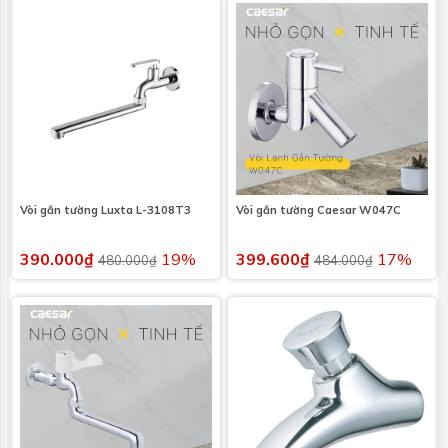
Vòi gắn tường Luxta L-3108T3
Vòi gắn tường Caesar W047C
390.000₫
19%
399.600₫
17%
480.000₫
484.000₫