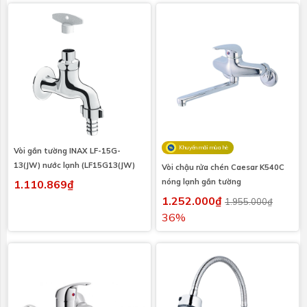
Khuyến mãi mùa hè
Vòi gắn tường INAX LF-15G-
13(JW) nước lạnh (LF15G13(JW)
Vòi chậu rửa chén Caesar K540C
nóng lạnh gắn tường
1.110.869₫
1.252.000₫
1.955.000₫
36%