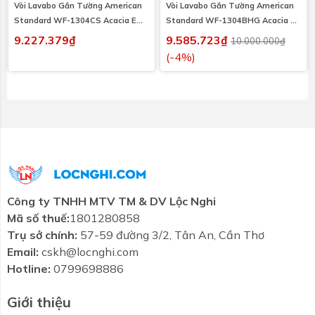
Vòi Lavabo Gắn Tường American
Vòi Lavabo Gắn Tường American
Standard WF-1304CS Acacia E
Standard WF-1304BHG Acacia E
Màu Vàng
Màu Ghi
9.227.379₫
9.585.723₫
10.000.000₫
(-4%)
Công ty TNHH MTV TM & DV Lộc Nghi
Mã số thuế:
1801280858
Trụ sở chính:
57-59 đường 3/2, Tân An, Cần Thơ
Email:
cskh@locnghi.com
Hotline:
0799698886
Giới thiệu