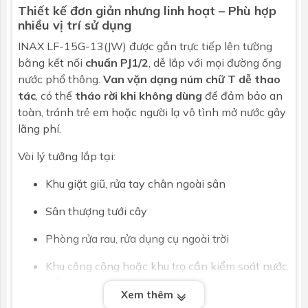
Thiết kế đơn giản nhưng linh hoạt – Phù hợp
nhiều vị trí sử dụng
INAX LF-15G-13(JW) được gắn trực tiếp lên tường
bằng kết nối
chuẩn PJ1/2
, dễ lắp với mọi đường ống
nước phổ thông.
Van vặn dạng núm chữ T dễ thao
tác
, có thể
tháo rời khi không dùng
để đảm bảo an
toàn, tránh trẻ em hoặc người lạ vô tình mở nước gây
lãng phí.
Vòi lý tưởng lắp tại:
Khu giặt giũ, rửa tay chân ngoài sân
Sân thượng tưới cây
Phòng rửa rau, rửa dụng cụ ngoài trời
Khu công cộng hoặc khu trọ cần kiểm soát nước
hiệu quả
Xem thêm