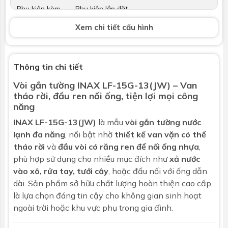
Phụ kiện kèm
Phụ kiện lắp đặt
theo
Xem chi tiết cấu hình
Kích thước
Xem trong bản vẽ kỹ thuật
Bảo hành
Nhấp để xem chính sách bảo hành
Thông tin chi tiết
Vòi gắn tường
INAX LF-15G-13(JW) – Van
tháo rời, đầu ren nối ống, tiện lợi mọi công
năng
INAX LF-15G-13(JW)
là mẫu
vòi gắn tường nước
lạnh đa năng
, nổi bật nhờ
thiết kế van vặn có thể
tháo rời
và
đầu vòi có răng ren để nối ống nhựa
,
phù hợp sử dụng cho nhiều mục đích như
xả nước
vào xô, rửa tay, tưới cây
, hoặc đấu nối với ống dẫn
dài. Sản phẩm sở hữu chất lượng hoàn thiện cao cấp,
là lựa chọn đáng tin cậy cho không gian sinh hoạt
ngoài trời hoặc khu vực phụ trong gia đình.