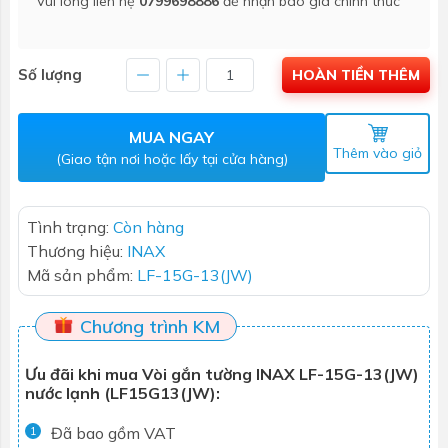
Vui lòng liên hệ
0799698886
để nhận báo giá chính thức
Số lượng
HOÀN TIỀN THÊM
MUA NGAY
Thêm vào giỏ
(Giao tận nơi hoặc lấy tại cửa hàng)
Tình trạng:
Còn hàng
Thương hiệu:
INAX
Mã sản phẩm:
LF-15G-13(JW)
Chương trình KM
Ưu đãi khi mua Vòi gắn tường INAX LF-15G-13(JW)
nước lạnh (LF15G13(JW):
Đã bao gồm VAT
1