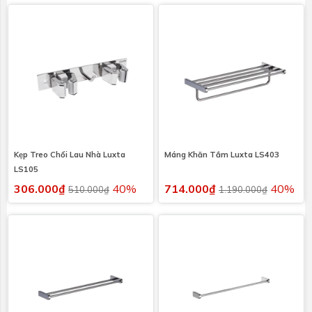
Kẹp Treo Chổi Lau Nhà Luxta
Máng Khăn Tắm Luxta LS403
LS105
306.000₫
40%
714.000₫
40%
510.000₫
1.190.000₫