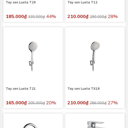
Tay sen Luxta T29
Tay sen Luxta T12
185.000₫
44%
210.000₫
28%
330.000₫
290.000₫
Tay sen Luxta T21
Tay sen Luxta TX18
165.000₫
20%
210.000₫
27%
205.000₫
286.000₫