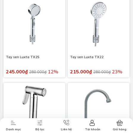
Tay sen Luxta TX25
Tay sen Luxta TX22
245.000₫
12%
215.000₫
23%
280.000₫
280.000₫
Combo tiết
Thương hiệu
Liên hệ
Tin tức
kiệm
Danh mục
Bộ lọc
Liên hệ
Tài khoản
Giỏ hàng