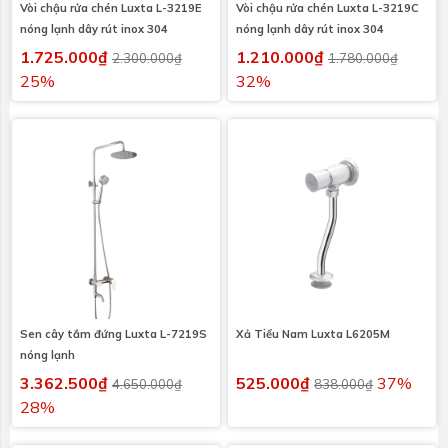
Vòi chậu rửa chén Luxta L-3219E
Vòi chậu rửa chén Luxta L-3219C
nóng lạnh dây rút inox 304
nóng lạnh dây rút inox 304
1.725.000₫
1.210.000₫
2.300.000₫
1.780.000₫
25%
32%
Sen cây tắm đứng Luxta L-7219S
Xả Tiểu Nam Luxta L6205M
nóng lạnh
3.362.500₫
525.000₫
37%
4.650.000₫
838.000₫
28%