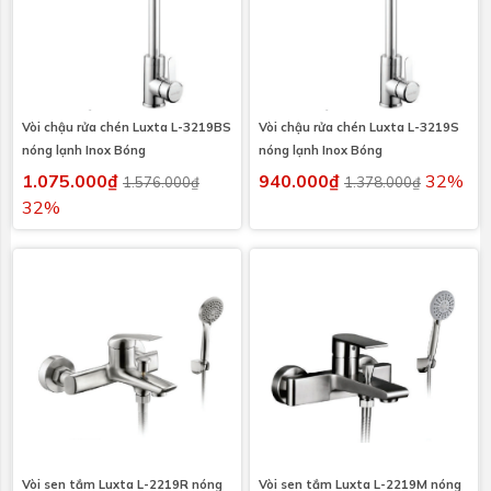
Vòi chậu rửa chén Luxta L-3219BS
Vòi chậu rửa chén Luxta L-3219S
nóng lạnh Inox Bóng
nóng lạnh Inox Bóng
1.075.000₫
940.000₫
32%
1.576.000₫
1.378.000₫
32%
Vòi sen tắm Luxta L-2219R nóng
Vòi sen tắm Luxta L-2219M nóng