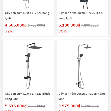
Cây sen tắm Luxta L-7221 nóng
Cây sen tắm Luxta L-7225 Black
lạnh
nóng lạnh
4.565.000₫
5.100.000₫
6.720.000₫
7.800.000₫
32%
35%
Cây sen tắm Luxta L-7221 Black
Cây sen tắm Luxta L-7220N nóng
nóng lạnh
lạnh
5.535.000₫
3.975.000₫
7.360.000₫
5.720.000₫