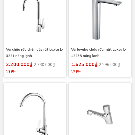
Vòi chậu rửa chén dây rút Luxta L-
Vòi lavabo chậu rửa mặt Luxta L-
3221 nóng lạnh
1228B nóng lạnh
2.200.000₫
1.625.000₫
2.760.000₫
2.296.000₫
20%
29%