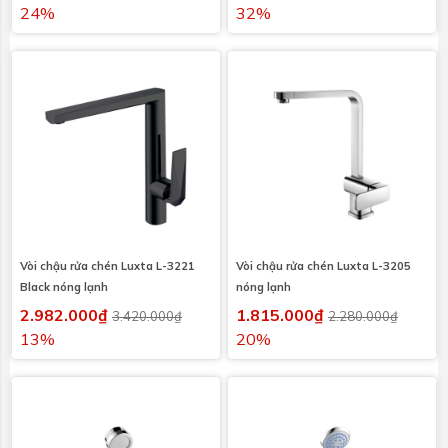
24%
32%
Vòi chậu rửa chén Luxta L-3221
Vòi chậu rửa chén Luxta L-3205
Black nóng lạnh
nóng lạnh
2.982.000₫
1.815.000₫
3.420.000₫
2.280.000₫
13%
20%