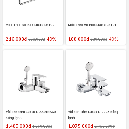
Móc Treo Áo Inox Luxta LS102
Móc Treo Áo Inox Luxta LS101
216.000₫
40%
108.000₫
40%
360.000₫
180.000₫
Vòi sen tắm Luxta L-2214NSX3
Vòi sen tắm Luxta L-2228 nóng
nóng lạnh
lạnh
1.485.000₫
1.875.000₫
1.960.000₫
2.760.000₫