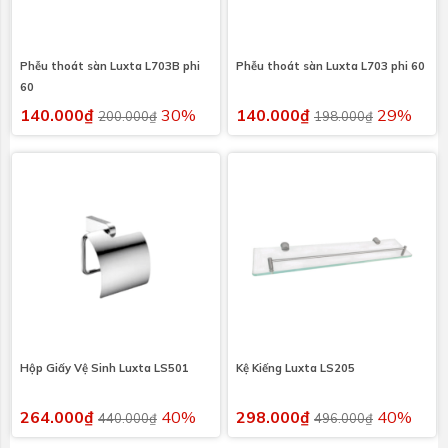
Phễu thoát sàn Luxta L703B phi
Phễu thoát sàn Luxta L703 phi 60
60
140.000₫
30%
140.000₫
29%
200.000₫
198.000₫
Hộp Giấy Vệ Sinh Luxta LS501
Kệ Kiếng Luxta LS205
264.000₫
40%
298.000₫
40%
440.000₫
496.000₫