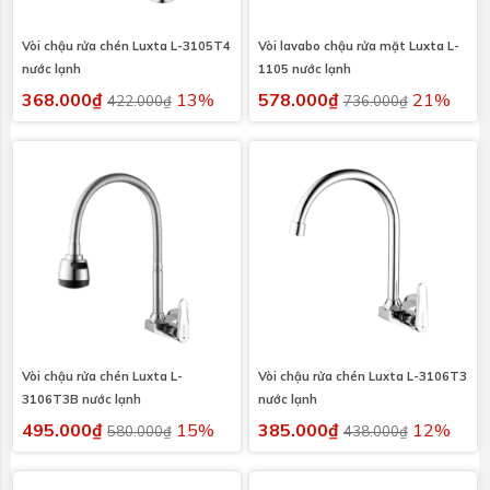
Vòi chậu rửa chén Luxta L-3105T4
Vòi lavabo chậu rửa mặt Luxta L-
nước lạnh
1105 nước lạnh
368.000₫
13%
578.000₫
21%
422.000₫
736.000₫
Vòi chậu rửa chén Luxta L-
Vòi chậu rửa chén Luxta L-3106T3
3106T3B nước lạnh
nước lạnh
495.000₫
15%
385.000₫
12%
580.000₫
438.000₫