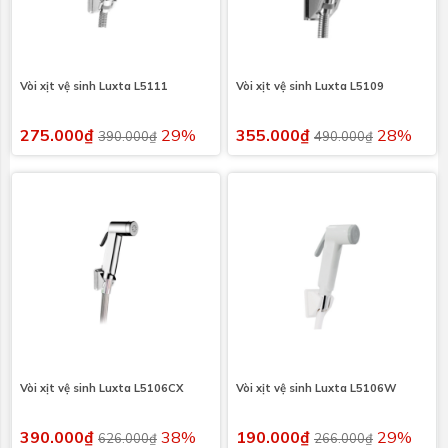
Vòi xịt vệ sinh Luxta L5111
Vòi xịt vệ sinh Luxta L5109
275.000₫
29%
355.000₫
28%
390.000₫
490.000₫
Vòi xịt vệ sinh Luxta L5106CX
Vòi xịt vệ sinh Luxta L5106W
390.000₫
38%
190.000₫
29%
626.000₫
266.000₫