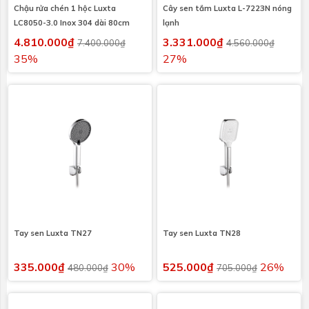
Chậu rửa chén 1 hộc Luxta
Cây sen tắm Luxta L-7223N nóng
LC8050-3.0 Inox 304 dài 80cm
lạnh
4.810.000₫
3.331.000₫
7.400.000₫
4.560.000₫
35%
27%
Tay sen Luxta TN27
Tay sen Luxta TN28
335.000₫
30%
525.000₫
26%
480.000₫
705.000₫