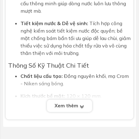
cấu thông minh giúp dòng nước luôn lưu thông
mượt mà.
Tiết kiệm nước & Dễ vệ sinh:
Tích hợp công
nghệ kiểm soát tiết kiệm nước độc quyền; bề
mặt chống bám bẩn tối ưu giúp dễ lau chùi, giảm
thiểu việc sử dụng hóa chất tẩy rửa và vô cùng
thân thiện với môi trường.
Thông Số Kỹ Thuật Chi Tiết
Chất liệu cấu tạo:
Đồng nguyên khối, mạ Crom
- Niken sáng bóng.
Kích thước bề mặt:
120 × 120 mm.
Xem thêm
Đường kính ống thoát:
Phi 60 mm.
Đặc tính:
Dễ sử dụng, dễ lắp đặt và lưu thông
nước nhanh.