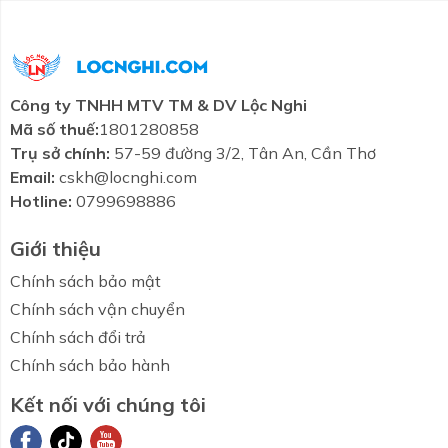
Mua Phễu Thoát Sàn Luxta L703 Tại
Showroom Lộc Nghi
Showroom Lộc Nghi cam kết phân phối dòng sản
phẩm phễu thoát sàn Luxta L703 chính hãng 100%,
Công ty TNHH MTV TM & DV Lộc Nghi
nói không với các loại hàng giả, hàng nhái kém chất
Mã số thuế:
1801280858
lượng. Quý khách hàng sẽ được hỗ trợ tư vấn kỹ càng
Trụ sở chính:
57-59 đường 3/2, Tân An, Cần Thơ
bởi đội ngũ nhân viên chuyên nghiệp để chọn mua
Email:
cskh@locnghi.com
sản phẩm phù hợp, đi kèm mức giá chiết khấu ưu đãi
Hotline:
0799698886
cạnh tranh và dịch vụ giao hàng tận nơi nhanh
chóng.
Giới thiệu
Chính sách bảo mật
Chính sách vận chuyển
Chính sách đổi trả
Chính sách bảo hành
Kết nối với chúng tôi
Combo tiết
Thương hiệu
Liên hệ
Tin tức
kiệm