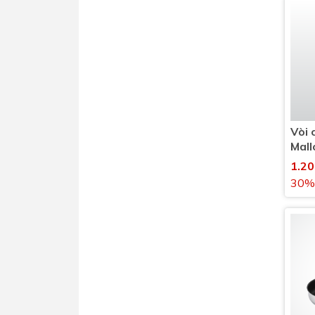
Vòi 
Mal
nước
1.2
30%