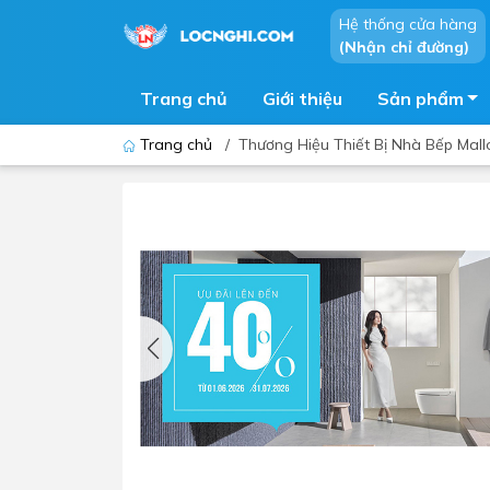
Hệ thống cửa hàng
(Nhận chỉ đường)
Trang chủ
Giới thiệu
Sản phẩm
Trang chủ
/
Thương Hiệu Thiết Bị Nhà Bếp Mall
Bồn cầu
Bồn t
Thiết bị nhà tiểu
Phòng
Lavabo - Chậu rửa mặt
Sen t
Vòi lavabo
Vòi s
Vòi chậu - vòi hồ - vòi gắn tường
Máy t
Máy sấy tay
Phụ k
Lavabo tủ - Lavabo kính
Chậu 
Sen t