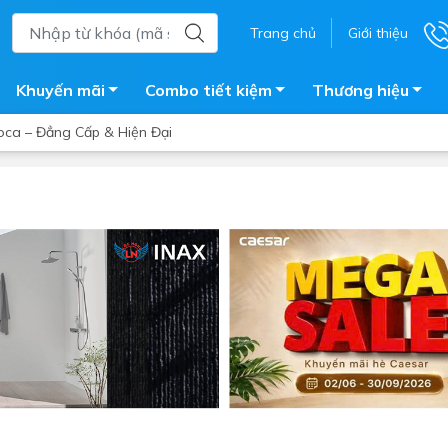
Trang chủ
Giới thiệu
Khuyến mãi
Combo tiết kiệm
Thương hiệu
oca – Đẳng Cấp & Hiện Đại
ắm
Bồn nước
 tắm kính
Máy nước nóng năng lượng 
trời
ắm đứng
Bồn bảo ôn
en tắm
Bồn nhựa tự hoại
ắm nước nóng điện
Máy bơm tăng áp
iện nhà tắm
Vòi pha nóng lạnh
giặt
Vật tư
ắm âm tường