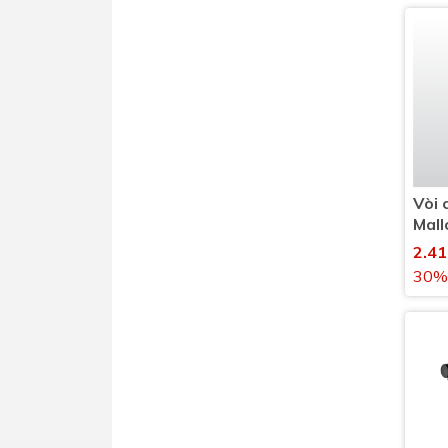
Vòi 
Mal
nóng
2.4
30%