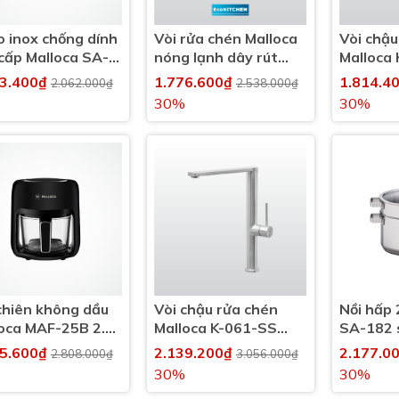
 inox chống dính
Vòi rửa chén Malloca
Vòi chậu
cấp Malloca SA-
nóng lạnh dây rút
Malloca
ử dụng tất cả các
inox 304 Eco Kitchen
nóng lạ
43.400₫
1.776.600₫
1.814.4
2.062.000₫
2.538.000₫
 bếp
K1726SS
30%
30%
chiên không dầu
Vòi chậu rửa chén
Nồi hấp 
oca MAF-25B 2.5
Malloca K-061-SS
SA-182 
nóng lạnh
cả các l
65.600₫
2.139.200₫
2.177.0
2.808.000₫
3.056.000₫
30%
30%