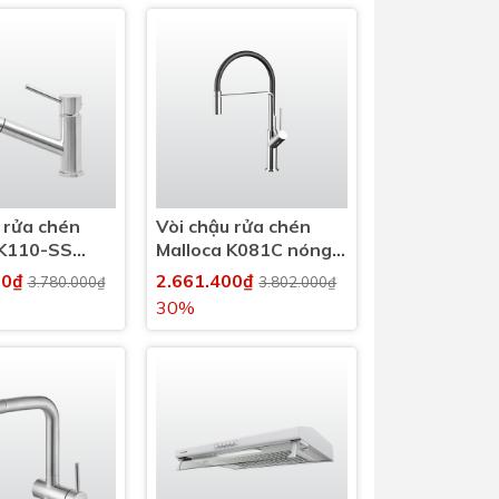
 rửa chén
Vòi chậu rửa chén
 K110-SS
Malloca K081C nóng
nh
lạnh
00₫
2.661.400₫
3.780.000₫
3.802.000₫
30%