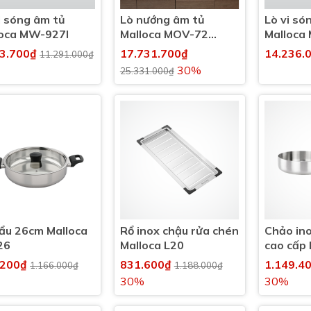
i sóng âm tủ
Lò nướng âm tủ
Lò vi só
loca MW-927I
Malloca MOV-72
Malloca
PYRO
(xám)
03.700₫
17.731.700₫
14.236.
11.291.000₫
30%
25.331.000₫
lẩu 26cm Malloca
Rổ inox chậu rửa chén
Chảo ino
26
Malloca L20
cao cấp 
167 sử d
.200₫
831.600₫
1.149.4
1.166.000₫
1.188.000₫
các loại
30%
30%