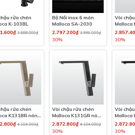
chậu rửa chén
Bộ Nồi inox 6 món
Vòi chậu
oca K-103BL
Malloca SA-2030
Malloca
nóng lạ
21.600₫
2.797.200₫
2.857.4
3.888.000₫
3.996.000₫
30%
30%
chậu rửa chén
Vòi chậu rửa chén
Vòi chậu
loca K131BR nóng
Malloca K131GR nóng
Malloca
lạnh
lạnh
72.800₫
2.872.800₫
2.872.8
4.104.000₫
4.104.000₫
30%
30%