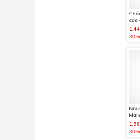
Chảo
cao 
02 s
1.4
loại
30%
Nồi 
Mall
lít
1.9
30%