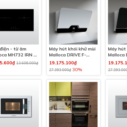
điện - từ âm
Máy hút khói khử mùi
Máy hút 
oca MH732 IRN 2
Malloca DRIVE F-
Malloca 
g nấu
152B
152W
25.600₫
19.175.100₫
19.175.
13.608.000₫
30%
27.393.000₫
27.393.00