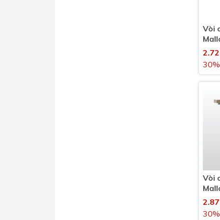
Vòi 
Mall
2.7
30%
Vòi 
Mal
lạnh
2.8
30%