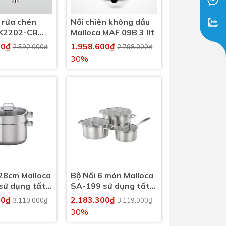
 rửa chén
Nồi chiên không dầu
 K2202-CR
Malloca MAF 09B 3 lít
nh
00₫
1.958.600₫
2.592.000₫
2.798.000₫
30%
28cm Malloca
Bộ Nồi 6 món Malloca
sử dụng tất
SA-199 sử dụng tất
oại bếp
cả các loại bếp
00₫
2.183.300₫
3.110.000₫
3.119.000₫
30%