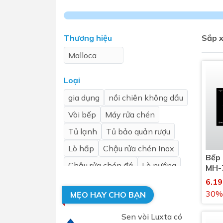
Sen t
Thương hiệu
Sắp x
Malloca
Loại
gia dụng
nồi chiên không dầu
Vòi bếp
Máy rửa chén
Phụ kiện nhà vệ sinh
Combo 
chọn
Tủ lạnh
Tủ bảo quản rượu
Gương nhà vệ sinh - nhà tắm
Combo 
Lò hấp
Chậu rửa chén Inox
Máy sấy tay
Bếp 
Combo 
Nắp bồn cầu
Chậu rửa chén đá
Lò nướng
MH-7
Combo
Nắp điện tử
6.1
Lò vi sóng
mặt tr
30%
MẸO HAY CHO BẠN
Lò nướng kết hợp lò vi sóng
Combo 
Bếp gas
Bếp điện
Sen vòi Luxta có