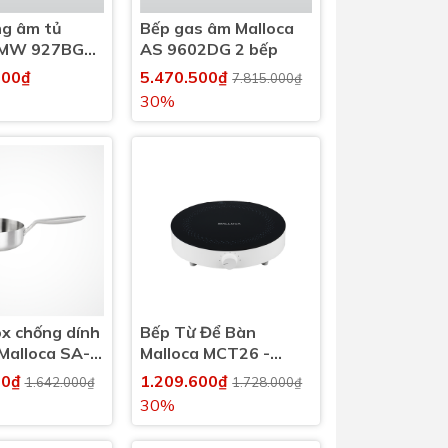
ng âm tủ
Bếp gas âm Malloca
 MW 927BG
AS 9602DG 2 bếp
000₫
5.470.500₫
7.815.000₫
30%
x chống dính
Bếp Từ Để Bàn
Malloca SA-
Malloca MCT26 -
ụng tất cả
Công Suất 2000W
00₫
1.209.600₫
1.642.000₫
1.728.000₫
 bếp
Mạnh Mẽ
30%