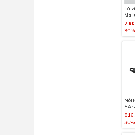
Lò v
Mal
7.9
30%
Nồi 
SA-
816
30%