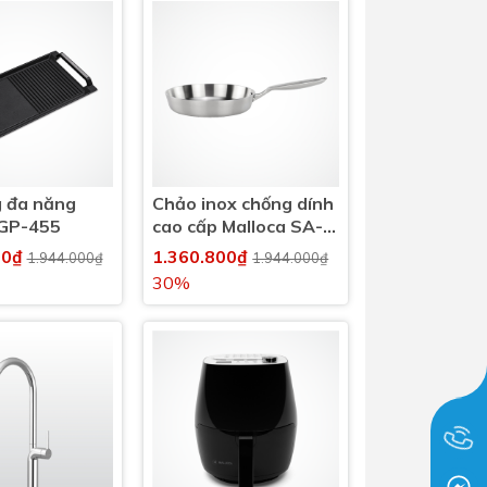
g đa năng
Chảo inox chống dính
 GP-455
cao cấp Malloca SA-
121 sử dụng tất cả
00₫
1.360.800₫
1.944.000₫
1.944.000₫
các loại bếp
30%