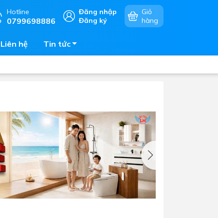
Hotline
Đăng nhập
Giỏ
0799698886
Đăng ký
hàng
Liên hệ
Tin tức
Chậu rửa chén
mặt
Bếp điện - bếp từ âm bàn
Vòi chậu rửa chén
Bếp gas âm bàn
Máy hút khói - hút mùi
Lò vi sóng - lò nướng - lò hấp
Phụ kiện nhà bếp
Tủ bảo quản rượu