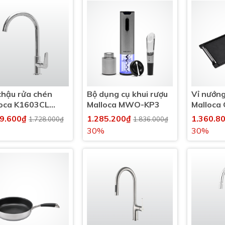
chậu rửa chén
Bộ dụng cụ khui rượu
Vỉ nướn
loca K1603CL
Malloca MWO-KP3
Malloca
 lạnh
09.600₫
1.285.200₫
1.360.8
1.728.000₫
1.836.000₫
30%
30%