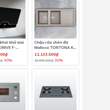
Dịch Vụ Lắp Đặt Bồn Cầu &
Lavabo Lộc Nghi Cần Thơ –
Chuyên Nghiệp & Tận Tâm
khói khử mùi
Chậu rửa chén đá
DRIVE F-
Malloca TORTORA K-
50043 dài 1m16
100₫
11.133.500₫
30%
30%
0₫
15.905.000₫