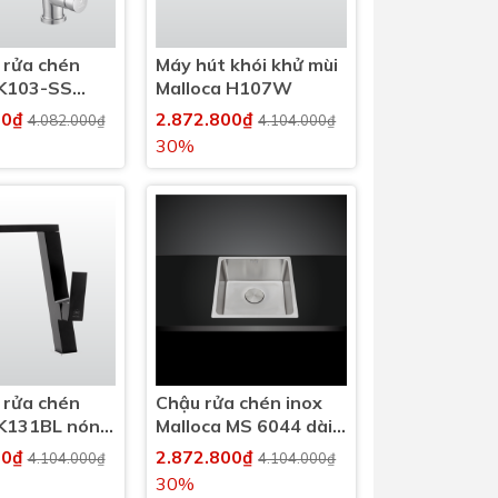
 rửa chén
Máy hút khói khử mùi
 K103-SS
Malloca H107W
nh
00₫
2.872.800₫
4.082.000₫
4.104.000₫
30%
 rửa chén
Chậu rửa chén inox
 K131BL nóng
Malloca MS 6044 dài
40cm
00₫
2.872.800₫
4.104.000₫
4.104.000₫
30%