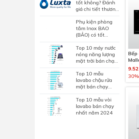
tốt không? Đánh
Máy hút khói hút mùi
giá chi tiết thương
hiệu sen vòi Luxta
Phụ kiện phòng
tại Việt Nam
tắm Inox BAO
(BẢO) có tốt
không? Đánh giá
Top 10 máy nước
chi tiết thương
Bếp 
nóng năng lượng
hiệu phụ kiện inox
Mall
mặt trời bán chạy
hơn...
vùn
nhất 2024
9.5
Top 10 mẫu
30%
lavabo chậu rửa
mặt bán chạy
nhất năm 2024
Top 10 mẫu vòi
lavabo bán chạy
nhất năm 2024