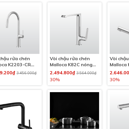
chậu rửa chén
Vòi chậu rửa chén
Vòi chậu
loca K2203-CR
Malloca K82C nóng
Malloca
 lạnh
lạnh
nóng lạ
19.200₫
2.494.800₫
2.646.0
3.456.000₫
3.564.000₫
30%
30%