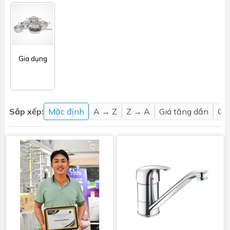
Gia dụng
Sắp xếp:
Mặc định
A → Z
Z → A
Giá tăng dần
Gi