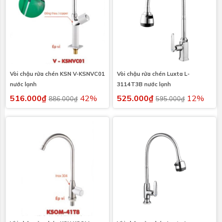
Vòi chậu rửa chén KSN V-KSNVC01
Vòi chậu rửa chén Luxta L-
nước lạnh
3114T3B nước lạnh
516.000₫
42%
525.000₫
12%
886.000₫
595.000₫