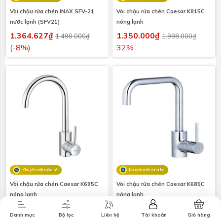
Vòi chậu rửa chén INAX SFV-21
Vòi chậu rửa chén Caesar K815C
nước lạnh (SFV21)
nóng lạnh
1.364.627₫
1.350.000₫
1.490.000₫
1.998.000₫
(-8%)
32%
Combo tiết
Thương hiệu
Liên hệ
Tin tức
kiệm
Khuyến mãi mùa hè
Khuyến mãi mùa hè
Vòi chậu rửa chén Caesar K695C
Vòi chậu rửa chén Caesar K685C
nóng lạnh
nóng lạnh
1.361.000₫
1.361.000₫
2.013.000₫
2.103.000₫
Danh mục
Bộ lọc
Liên hệ
Tài khoản
Giỏ hàng
32%
35%