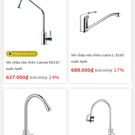
Khuyến mãi mùa hè
Vòi chậu rửa chén Luxta L-3103
nước lạnh
Vòi chậu rửa chén Caesar K022C
nước lạnh
688.000₫
17%
830.000₫
637.000₫
24%
836.000₫