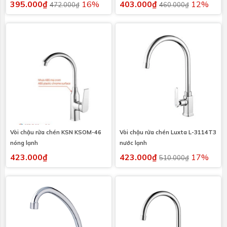
395.000₫
16%
403.000₫
12%
472.000₫
460.000₫
Vòi chậu rửa chén KSN KSOM-46
Vòi chậu rửa chén Luxta L-3114T3
nóng lạnh
nước lạnh
423.000₫
423.000₫
17%
510.000₫