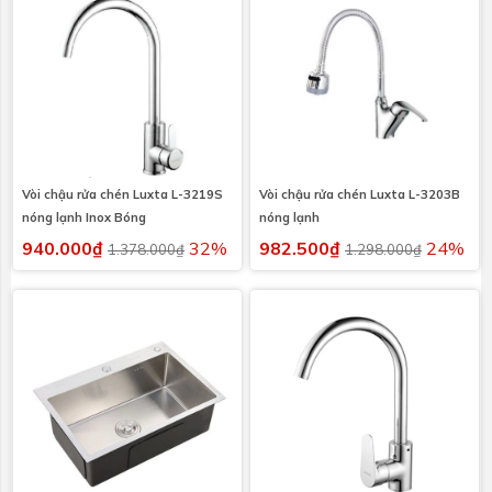
Vòi chậu rửa chén Luxta L-3219S
Vòi chậu rửa chén Luxta L-3203B
nóng lạnh Inox Bóng
nóng lạnh
940.000₫
32%
982.500₫
24%
1.378.000₫
1.298.000₫