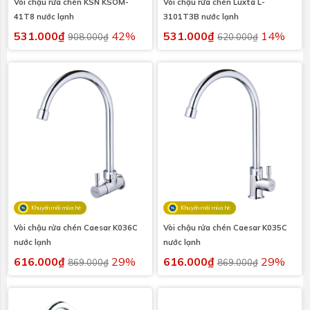
Vòi chậu rửa chén KSN KSOM-
Vòi chậu rửa chén Luxta L-
41T8 nước lạnh
3101T3B nước lạnh
531.000₫
42%
531.000₫
14%
908.000₫
620.000₫
Khuyến mãi mùa hè
Khuyến mãi mùa hè
Vòi chậu rửa chén Caesar K036C
Vòi chậu rửa chén Caesar K035C
nước lạnh
nước lạnh
616.000₫
29%
616.000₫
29%
869.000₫
869.000₫