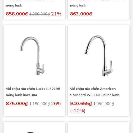
nóng lạnh
nóng lạnh
858.000₫
21%
863.000₫
1.086.000₫
Vòi chậu rửa chén Luxta L-3219B
Vòi chậu rửa chén American
nóng lạnh inox 304
Standard WF-T606 nước lạnh
875.000₫
26%
940.655₫
1.180.000₫
1.050.000₫
(-10%)