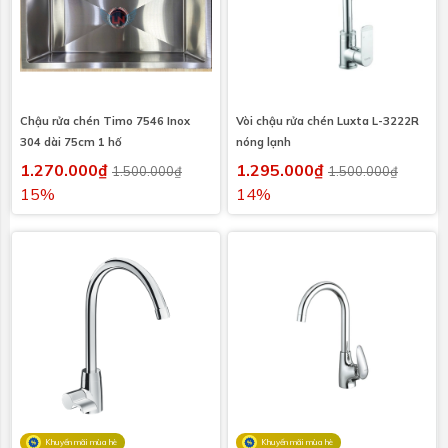
Chậu rửa chén Timo 7546 Inox
Vòi chậu rửa chén Luxta L-3222R
304 dài 75cm 1 hố
nóng lạnh
1.270.000₫
1.295.000₫
1.500.000₫
1.500.000₫
15%
14%
Khuyến mãi mùa hè
Khuyến mãi mùa hè