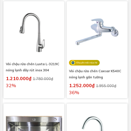
Khuyến mãi mùa hè
Vòi chậu rửa chén Luxta L-3219C
nóng lạnh dây rút inox 304
Vòi chậu rửa chén Caesar K540C
nóng lạnh gắn tường
1.210.000₫
1.780.000₫
32%
1.252.000₫
1.955.000₫
36%