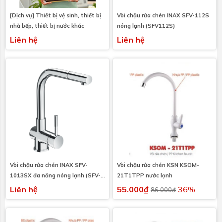
[Dịch vụ] Thiết bị vệ sinh, thiết bị
Vòi chậu rửa chén INAX SFV-112S
nhà bếp, thiết bị nước khác
nóng lạnh (SFV112S)
Liên hệ
Liên hệ
Vòi chậu rửa chén INAX SFV-
Vòi chậu rửa chén KSN KSOM-
1013SX đa năng nóng lạnh (SFV-
21T1TPP nước lạnh
1013SX)
Liên hệ
55.000₫
36%
86.000₫