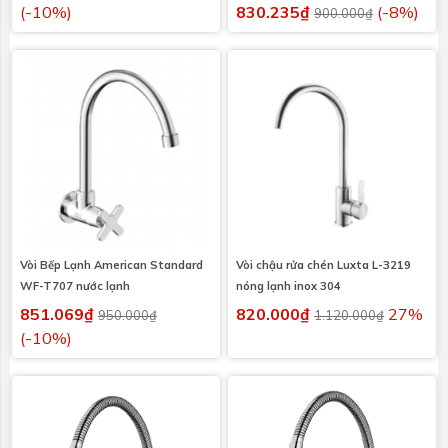
(-10%)
830.235₫
(-8%)
900.000₫
Vòi Bếp Lạnh American Standard
Vòi chậu rửa chén Luxta L-3219
WF-T707 nước lạnh
nóng lạnh inox 304
851.069₫
820.000₫
27%
950.000₫
1.120.000₫
(-10%)