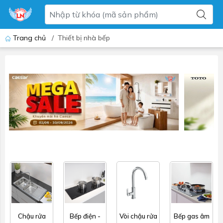
Trang chủ
/
Thiết bị nhà bếp
Chậu rửa
Bếp điện -
Vòi chậu rửa
Bếp gas âm