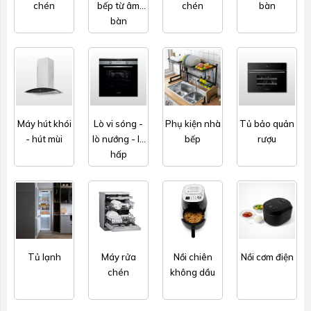
chén
bếp từ âm
chén
bàn
bàn
Máy hút khói
Lò vi sóng -
Phụ kiện nhà
Tủ bảo quản
- hút mùi
lò nướng - lò
bếp
rượu
hấp
Tủ lạnh
Máy rửa
Nồi chiên
Nồi cơm điện
chén
không dầu