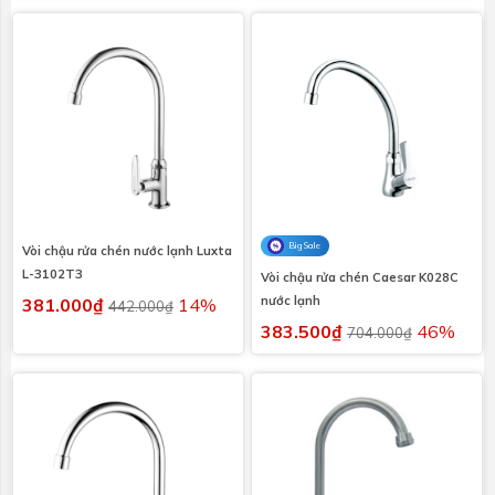
Big Sale
Vòi chậu rửa chén nước lạnh Luxta
L-3102T3
Vòi chậu rửa chén Caesar K028C
nước lạnh
381.000₫
14%
442.000₫
383.500₫
46%
704.000₫