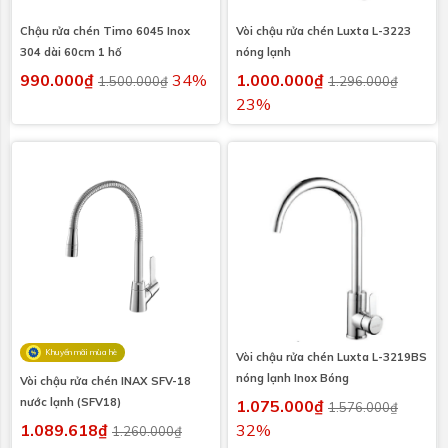
Chậu rửa chén Timo 6045 Inox
Vòi chậu rửa chén Luxta L-3223
304 dài 60cm 1 hố
nóng lạnh
990.000₫
34%
1.000.000₫
1.500.000₫
1.296.000₫
23%
Khuyến mãi mùa hè
Vòi chậu rửa chén Luxta L-3219BS
nóng lạnh Inox Bóng
Vòi chậu rửa chén INAX SFV-18
nước lạnh (SFV18)
1.075.000₫
1.576.000₫
1.089.618₫
32%
1.260.000₫