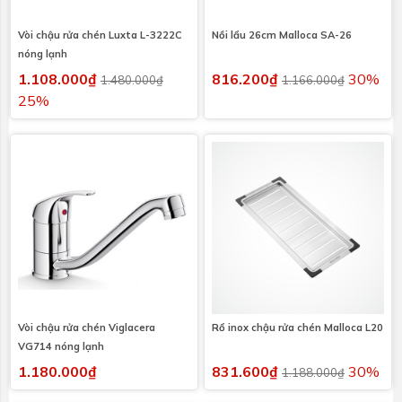
Vòi chậu rửa chén Luxta L-3222C
Nồi lẩu 26cm Malloca SA-26
nóng lạnh
1.108.000₫
816.200₫
30%
1.480.000₫
1.166.000₫
25%
Vòi chậu rửa chén Viglacera
Rổ inox chậu rửa chén Malloca L20
VG714 nóng lạnh
1.180.000₫
831.600₫
30%
1.188.000₫