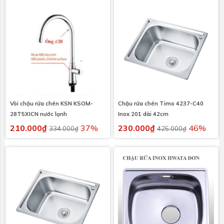
Vòi chậu rửa chén KSN KSOM-
Chậu rửa chén Timo 4237-C40
28T5XICN nước lạnh
Inox 201 dài 42cm
210.000₫
37%
230.000₫
46%
334.000₫
425.000₫