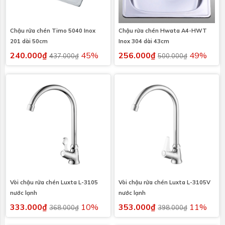
Chậu rửa chén Timo 5040 Inox
Chậu rửa chén Hwata A4-HWT
201 dài 50cm
Inox 304 dài 43cm
240.000₫
45%
256.000₫
49%
437.000₫
500.000₫
Vòi chậu rửa chén Luxta L-3105
Vòi chậu rửa chén Luxta L-3105V
nước lạnh
nước lạnh
333.000₫
10%
353.000₫
11%
368.000₫
398.000₫