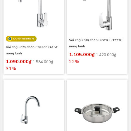
Khuyến mãi mùa hè
Vòi chậu rửa chén Luxta L-3223C
nóng lạnh
Vòi chậu rửa chén Caesar K415C
nóng lạnh
1.105.000₫
1.420.000₫
1.090.000₫
22%
1.584.000₫
31%