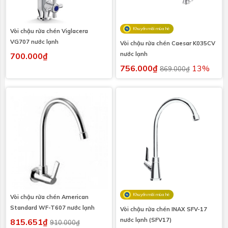
Khuyến mãi mùa hè
Vòi chậu rửa chén Viglacera
VG707 nước lạnh
Vòi chậu rửa chén Caesar K035CV
nước lạnh
700.000₫
756.000₫
13%
869.000₫
Khuyến mãi mùa hè
Vòi chậu rửa chén American
Standard WF-T607 nước lạnh
Vòi chậu rửa chén INAX SFV-17
nước lạnh (SFV17)
815.651₫
910.000₫