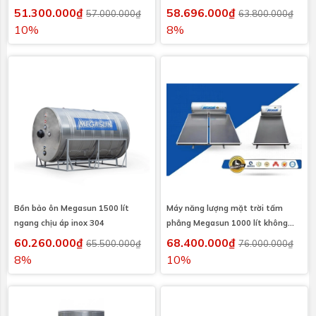
51.300.000₫
58.696.000₫
57.000.000₫
63.800.000₫
10%
8%
Bồn bảo ôn Megasun 1500 lít
Máy năng lượng mặt trời tấm
ngang chịu áp inox 304
phẳng Megasun 1000 lít không
chịu áp
60.260.000₫
68.400.000₫
65.500.000₫
76.000.000₫
8%
10%