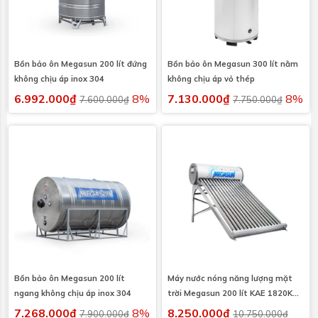
Bồn bảo ôn Megasun 200 lít đứng
Bồn bảo ôn Megasun 300 lít nằm
không chịu áp inox 304
không chịu áp vỏ thép
6.992.000₫
8%
7.130.000₫
8%
7.600.000₫
7.750.000₫
Bồn bảo ôn Megasun 200 lít
Máy nước nóng năng lượng mặt
ngang không chịu áp inox 304
trời Megasun 200 lít KAE 1820KAE
I304
7.268.000₫
8%
8.250.000₫
7.900.000₫
10.750.000₫