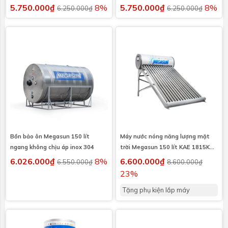
5.750.000₫
8%
5.750.000₫
8%
6.250.000₫
6.250.000₫
Bồn bảo ôn Megasun 150 lít
Máy nước nóng năng lượng mặt
ngang không chịu áp inox 304
trời Megasun 150 lít KAE 1815KAE
I304
6.026.000₫
8%
6.600.000₫
6.550.000₫
8.600.000₫
23%
Tặng phụ kiện lắp máy