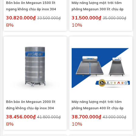
Bồn bảo ôn Megasun 1500 lít
Máy năng lượng mặt trời tấm
ngang không chịu áp inox 304
phẳng Megasun 300 lít chịu áp
30.820.000₫
31.500.000₫
33.500.000₫
35.000.000₫
8%
10%
Bồn bảo ôn Megasun 2000 lít
Máy năng lượng mặt trời tấm
đứng không chịu áp inox 304
phẳng Megasun 400 lít chịu áp
38.456.000₫
38.700.000₫
41.800.000₫
43.000.000₫
8%
10%