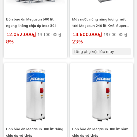
Bồn bảo ôn Megasun 500 lít
Máy nước nóng năng lượng mặt
ngang không chịu áp inox 304
trời Megasun 240 lít KAS-Super
I316
12.052.000₫
14.600.000₫
13.100.000₫
19.000.000₫
8%
23%
Tặng phụ kiện lắp máy
Bồn bảo ôn Megasun 300 lít đứng
Bồn bảo ôn Megasun 300 lít nằm
chịu áp vỏ thép
chịu áp vỏ thép