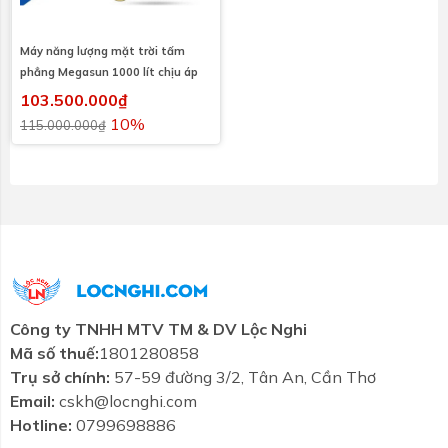
Máy năng lượng mặt trời tấm
phẳng Megasun 1000 lít chịu áp
103.500.000₫
10%
115.000.000₫
Công ty TNHH MTV TM & DV Lộc Nghi
Mã số thuế:
1801280858
Trụ sở chính:
57-59 đường 3/2, Tân An, Cần Thơ
Email:
cskh@locnghi.com
Hotline:
0799698886