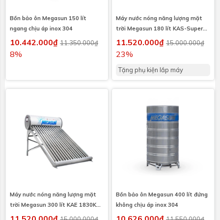
Bồn bảo ôn Megasun 150 lít
Máy nước nóng năng lượng mặt
ngang chịu áp inox 304
trời Megasun 180 lít KAS-Super
I316
10.442.000₫
11.520.000₫
11.350.000₫
15.000.000₫
8%
23%
Tặng phụ kiện lắp máy
Máy nước nóng năng lượng mặt
Bồn bảo ôn Megasun 400 lít đứng
trời Megasun 300 lít KAE 1830KAE
không chịu áp inox 304
I304
11.520.000₫
10.626.000₫
15.000.000₫
11.550.000₫