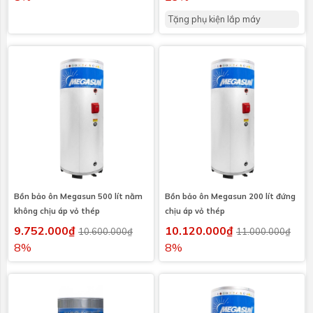
Tặng phụ kiện lắp máy
Bồn bảo ôn Megasun 500 lít nằm
Bồn bảo ôn Megasun 200 lít đứng
không chịu áp vỏ thép
chịu áp vỏ thép
9.752.000₫
10.120.000₫
10.600.000₫
11.000.000₫
8%
8%