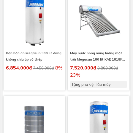
Bồn bảo ôn Megasun 300 lít đứng
Máy nước nóng năng lượng mặt
không chịu áp vỏ thép
trời Megasun 180 lít KAE 1818KAE
I304
6.854.000₫
8%
7.520.000₫
7.450.000₫
9.800.000₫
23%
Tặng phụ kiện lắp máy