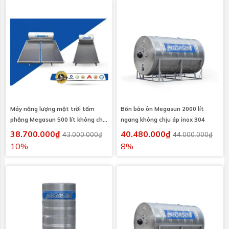
Máy năng lượng mặt trời tấm
Bồn bảo ôn Megasun 2000 lít
phẳng Megasun 500 lít không chịu
ngang không chịu áp inox 304
áp
38.700.000₫
40.480.000₫
43.000.000₫
44.000.000₫
10%
8%