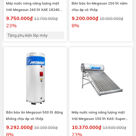
Máy nước nóng năng lượng mặt
Bồn bảo ôn Megasun 150 lít nằm
trời Megasun 240 lít KAE 1824KAE
chịu áp vỏ thép
I304
9.750.000₫
9.200.000₫
12.700.000₫
10.000.000₫
23%
8%
Tặng phụ kiện lắp máy
Bồn bảo ôn Megasun 500 lít đứng
Máy nước nóng năng lượng mặt
không chịu áp vỏ thép
trời Megasun 150 lít KAS-Super
I316
9.292.000₫
10.370.000₫
10.100.000₫
13.500.000₫
8%
23%