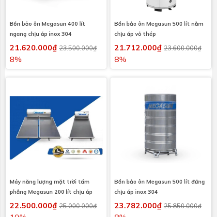
Bồn bảo ôn Megasun 400 lít
Bồn bảo ôn Megasun 500 lít nằm
ngang chịu áp inox 304
chịu áp vỏ thép
21.620.000₫
21.712.000₫
23.500.000₫
23.600.000₫
8%
8%
Máy năng lượng mặt trời tấm
Bồn bảo ôn Megasun 500 lít đứng
phẳng Megasun 200 lít chịu áp
chịu áp inox 304
22.500.000₫
23.782.000₫
25.000.000₫
25.850.000₫
10%
8%