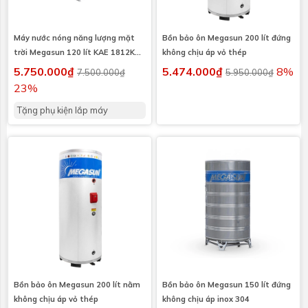
Máy nước nóng năng lượng mặt
Bồn bảo ôn Megasun 200 lít đứng
trời Megasun 120 lít KAE 1812KAE
không chịu áp vỏ thép
I304
5.750.000₫
5.474.000₫
8%
7.500.000₫
5.950.000₫
23%
Tặng phụ kiện lắp máy
Bồn bảo ôn Megasun 200 lít nằm
Bồn bảo ôn Megasun 150 lít đứng
không chịu áp vỏ thép
không chịu áp inox 304