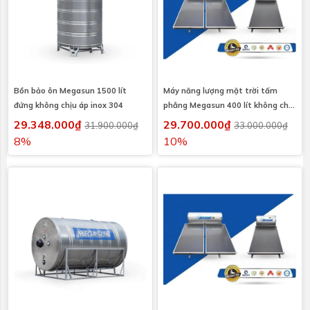
Bồn bảo ôn Megasun 1500 lít
Máy năng lượng mặt trời tấm
đứng không chịu áp inox 304
phẳng Megasun 400 lít không chịu
áp
29.348.000₫
29.700.000₫
31.900.000₫
33.000.000₫
8%
10%