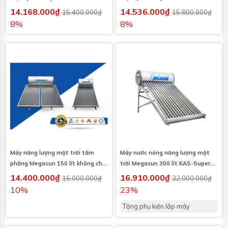
14.168.000₫
14.536.000₫
15.400.000₫
15.800.000₫
8%
8%
Máy năng lượng mặt trời tấm
Máy nước nóng năng lượng mặt
phẳng Megasun 150 lít không chịu
trời Megasun 300 lít KAS-Super
áp
I316
14.400.000₫
16.910.000₫
16.000.000₫
22.000.000₫
10%
23%
Tặng phụ kiện lắp máy