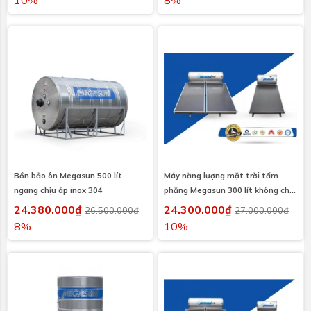
Bồn bảo ôn Megasun 500 lít
Máy năng lượng mặt trời tấm
ngang chịu áp inox 304
phẳng Megasun 300 lít không chịu
áp
24.380.000₫
24.300.000₫
26.500.000₫
27.000.000₫
8%
10%