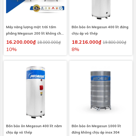
Máy năng lượng mặt trời tấm
Bồn bảo ôn Megasun 400 lít đứng
phẳng Megasun 200 lít không chịu
chịu áp vỏ thép
áp
16.200.000₫
18.216.000₫
18.000.000₫
19.800.000₫
10%
8%
Bồn bảo ôn Megasun 400 lít nằm
Bồn bảo ôn Megasun 1000 lít
chịu áp vỏ thép
đứng không chịu áp inox 304