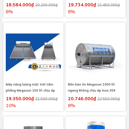
18.584.000₫
19.734.000₫
20.200.000₫
21.450.000₫
8%
8%
Máy năng lượng mặt trời tấm
Bồn bảo ôn Megasun 1000 lít
phẳng Megasun 150 lít chịu áp
ngang không chịu áp inox 304
19.350.000₫
20.746.000₫
21.500.000₫
22.550.000₫
10%
8%