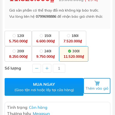
Giá sản phẩm có thể thay đổi mà không kịp báo trước.
Vui lòng liên hệ
0799698886
để nhận báo giá chính thức
120l
150l
180l
5.750.000₫
6.600.000₫
7.520.000₫
200l
240l
300l
8.250.000₫
9.750.000₫
11.520.000₫
Số lượng
MUA NGAY
Thêm vào giỏ
(Giao tận nơi hoặc lấy tại cửa hàng)
Tình trạng:
Còn hàng
Thương hiệu:
Megasun