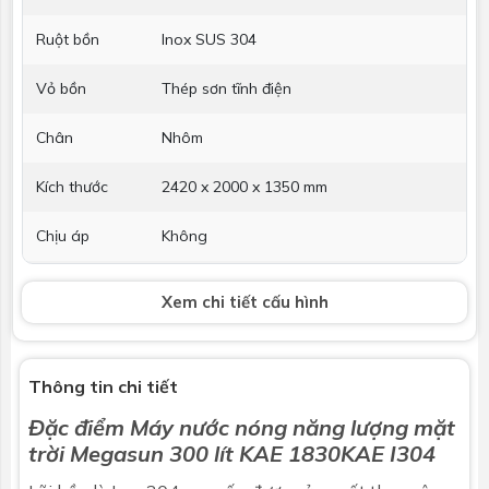
Ruột bồn
Inox SUS 304
Vỏ bồn
Thép sơn tĩnh điện
Chân
Nhôm
Kích thước
2420 x 2000 x 1350 mm
Chịu áp
Không
Hỗ trợ điện
Không
Xem chi tiết cấu hình
Thanh Magie
Không
chống ăn
mòn
Thông tin chi tiết
Đặc điểm
Máy nước nóng năng lượng mặt
Bảo hành
5 năm
trời
Megasun 300 lít KAE 1830KAE I304
Thu nhiệt