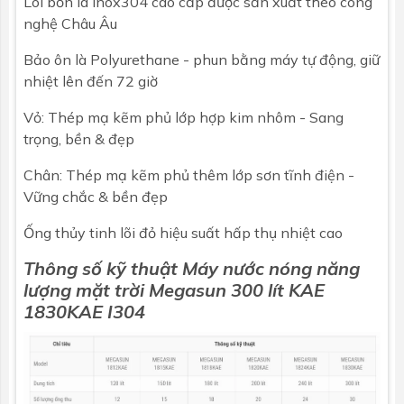
Lõi bồn là Inox304 cao cấp được sản xuất theo công
nghệ Châu Âu
Loại
Ống thủy tinh chân không 3 lớp: - Lớp
truyền nhiệt - Lớp hấp thụ nhiệt - Lớp
Bảo ôn là Polyurethane - phun bằng máy tự động, giữ
phản quang
nhiệt lên đến 72 giờ
Chiều dài
1800mm
Vỏ: Thép mạ kẽm phủ lớp hợp kim nhôm - Sang
trọng, bền & đẹp
Đường kính
58mm
Chân: Thép mạ kẽm phủ thêm lớp sơn tĩnh điện -
Số ống
30
Vững chắc & bền đẹp
Ống thủy tinh lõi đỏ hiệu suất hấp thụ nhiệt cao
Thông số kỹ thuật Máy nước nóng năng
lượng mặt trời Megasun 300 lít KAE
1830KAE I304