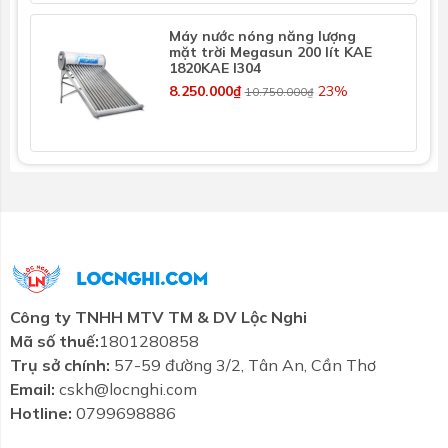
lắp thêm vì máy nước nóng năng lượng mặt trời phải
Máy nước nóng năng lượng
có bồn chứa mới dùng được. Lưu ý là bồn này nên cao
mặt trời Megasun 200 lít KAE
hơn từ 1.2 mét - 2 mét so với máy, để đảm bảo áp lực
1820KAE I304
nước đầu vào ổn định.
8.250.000₫
23%
10.750.000₫
- Chọn dung tích bình chứa nước phù hợp với số
lượng người sử dụng, cứ tính trung bình khoảng 30-
50 lít/người/ngày tùy vào nhu cầu sử dụng và dự trù
những ngày không có nắng.
Khuyến mãi chi tiết
Tặng phụ kiện lắp máy
Công ty TNHH MTV TM & DV Lộc Nghi
Mã số thuế:
1801280858
Trụ sở chính:
57-59 đường 3/2, Tân An, Cần Thơ
Email:
cskh@locnghi.com
Hotline:
0799698886