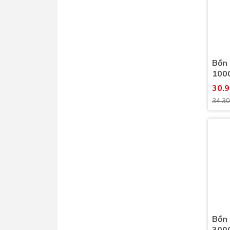
Bồn 
1000
(100
30.
34.3
Bồn 
3000