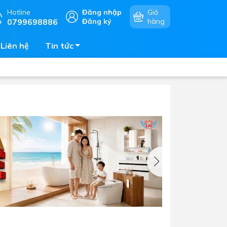
Hotline
Đăng nhập
Giỏ
0799698886
Đăng ký
hàng
Liên hệ
Tin tức
Chậu rửa chén
mặt
Bếp điện - bếp từ âm bàn
Vòi chậu rửa chén
Bếp gas âm bàn
Máy hút khói - hút mùi
Lò vi sóng - lò nướng - lò hấp
Phụ kiện nhà bếp
Tủ bảo quản rượu