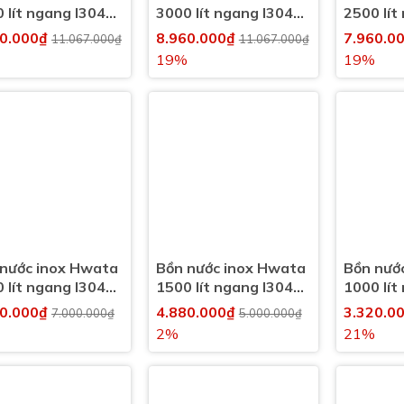
 lít ngang I304
3000 lít ngang I304
2500 lít
0l) đường kính
(3000l) đường kính
(2500l)
60.000₫
8.960.000₫
7.960.0
11.067.000₫
11.067.000₫
0mm
1420mm
19%
19%
nước inox Hwata
Bồn nước inox Hwata
Bồn nướ
 lít ngang I304
1500 lít ngang I304
1000 lít
0l)
(1500l)
(1000l)
60.000₫
4.880.000₫
3.320.0
7.000.000₫
5.000.000₫
2%
21%