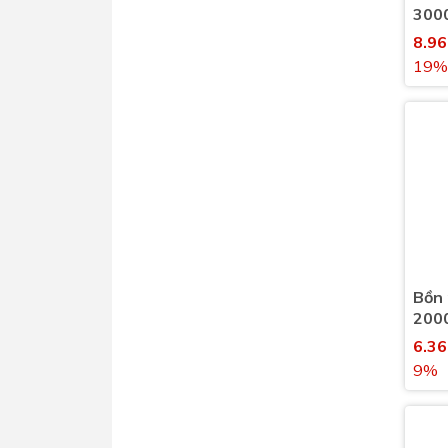
3000
(300
8.9
116
19%
Bồn 
2000
(200
6.3
9%