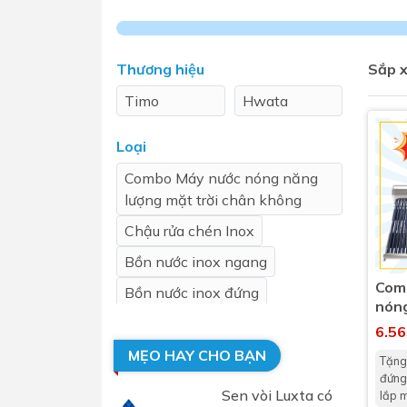
Sen t
Thương hiệu
Sắp x
Timo
Hwata
Loại
Combo Máy nước nóng năng
lượng mặt trời chân không
Phụ kiện nhà vệ sinh
Combo 
Chậu rửa chén Inox
chọn
Gương nhà vệ sinh - nhà tắm
Bồn nước inox ngang
Combo 
Máy sấy tay
Com
Bồn nước inox đứng
Combo 
Nắp bồn cầu
nón
Combo
120
Nắp điện tử
6.5
mặt tr
500
MẸO HAY CHO BẠN
Tặng
Combo 
đứng
Sen vòi Luxta có
lắp m