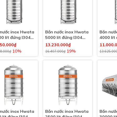
nước inox Hwata
Bồn nước inox Hwata
Bồn nướ
0 lít đứng I304
5000 lít đứng I304
4000 lít
00l)
(5000l)
(4000l)
950.000₫
13.230.000₫
11.000.
10%
19%
08.000₫
16.407.000₫
13.625.00
nước inox Hwata
Bồn nước inox Hwata
Bồn nướ
 lít đứng I304
2500 lít đứng I304
30000 lí