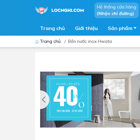
Hệ thống cửa hàng
(Nhận chỉ đường)
Trang chủ
Giới thiệu
Sản phẩm
Trang chủ
/
Bồn nước inox Hwata
Bồn cầu
Bồn t
Thiết bị nhà tiểu
Phòng
Lavabo - Chậu rửa mặt
Sen t
Vòi lavabo
Vòi s
Vòi chậu - vòi hồ - vòi gắn tường
Máy t
Máy sấy tay
Phụ k
Lavabo tủ - Lavabo kính
Chậu 
Sen t