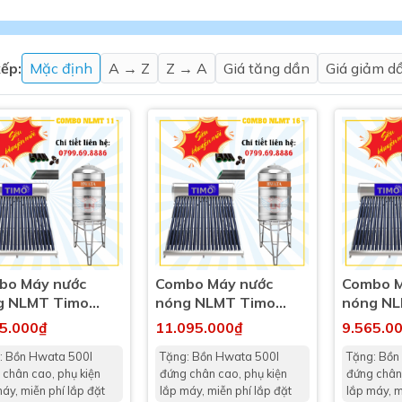
Máy nước nóng gián tiếp
ắm
ếp:
Mặc định
A → Z
Z → A
Giá tăng dần
Giá giảm d
thiết bị vệ sinh Lộc Nghi lựa
bồn cầu nhà trọ giá rẻ
bo Máy nước
Combo Máy nước
Combo M
thiết bị vệ sinh chính hãng
g NLMT Timo
nóng NLMT Timo
nóng NL
 Máy nước nóng năng lượng
L + Bồn Hwata
300L + Bồn Hwata
240L + 
65.000₫
11.095.000₫
9.565.0
ời
L
500L
500L
: Bồn Hwata 500l
Tặng: Bồn Hwata 500l
Tặng: Bồn
thiết bị vệ sinh cao cấp
 chân cao, phụ kiện
đứng chân cao, phụ kiện
đứng chân 
áy, miễn phí lắp đặt
lắp máy, miễn phí lắp đặt
lắp máy, m