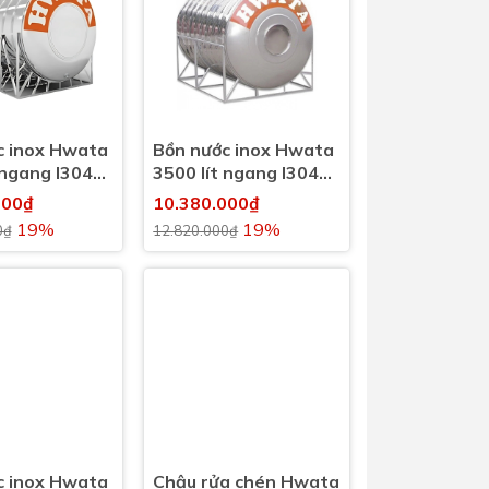
c inox Hwata
Bồn nước inox Hwata
 ngang I304
3500 lít ngang I304
(3500l)
000₫
10.380.000₫
19%
19%
0₫
12.820.000₫
c inox Hwata
Chậu rửa chén Hwata