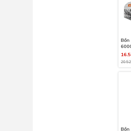
Bồn 
6000
(600
16.
20.5
Bồn 