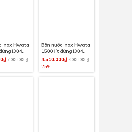
c inox Hwata
Bồn nước inox Hwata
 đứng I304
1500 lít đứng I304
(1500l)
00₫
4.510.000₫
7.000.000₫
6.000.000₫
25%