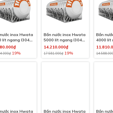
nước inox Hwata
Bồn nước inox Hwata
Bồn nướ
 lít ngang I304
5000 lít ngang I304
4000 lít
0l)
(5000l)
(4000l)
580.000₫
14.210.000₫
11.810.
19%
19%
24.000₫
17.581.000₫
14.588.00
nước inox Hwata
Bồn nước inox Hwata
Bồn nướ