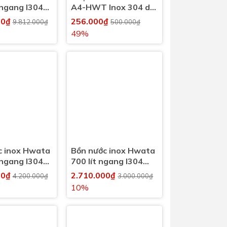
 ngang I304
A4-HWT Inox 304 dài
43cm
00₫
256.000₫
9.812.000₫
500.000₫
49%
c inox Hwata
Bồn nước inox Hwata
 ngang I304
700 lít ngang I304
(700l)
00₫
2.710.000₫
4.200.000₫
3.000.000₫
10%