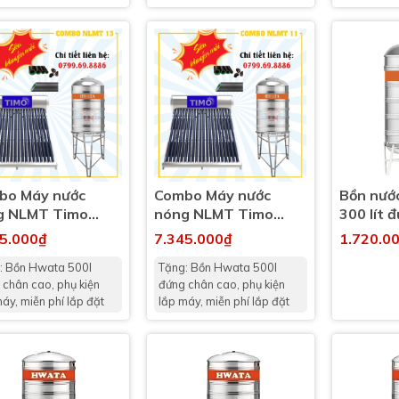
bo Máy nước
Combo Máy nước
Bồn nướ
g NLMT Timo
nóng NLMT Timo
300 lít 
L + Bồn Hwata
150L + Bồn Hwata
(300l) 
25.000₫
7.345.000₫
1.720.0
L
500L
: Bồn Hwata 500l
Tặng: Bồn Hwata 500l
 chân cao, phụ kiện
đứng chân cao, phụ kiện
áy, miễn phí lắp đặt
lắp máy, miễn phí lắp đặt