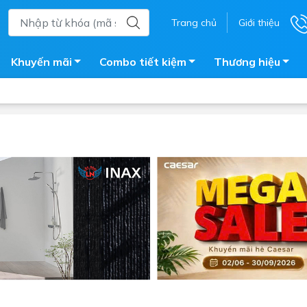
Trang chủ
Giới thiệu
Khuyến mãi
Combo tiết kiệm
Thương hiệu
ắm
Bồn nước
 tắm kính
Máy nước nóng năng lượng 
trời
ắm đứng
Bồn bảo ôn
en tắm
Bồn nhựa tự hoại
ắm nước nóng điện
Máy bơm tăng áp
iện nhà tắm
Vòi pha nóng lạnh
giặt
Vật tư
ắm âm tường