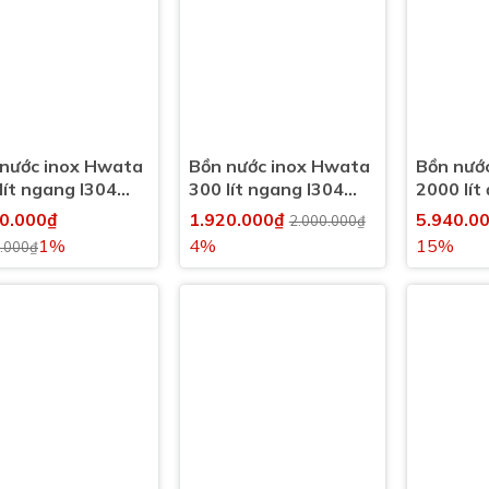
nước inox Hwata
Bồn nước inox Hwata
Bồn nướ
lít ngang I304
300 lít ngang I304
2000 lít
l)
(300l)
(2000l)
80.000₫
1.920.000₫
5.940.0
2.000.000₫
1%
4%
15%
.000₫