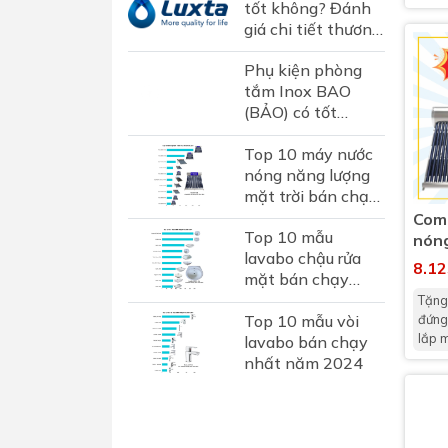
tốt không? Đánh
giá chi tiết thương
hiệu sen vòi Luxta
Phụ kiện phòng
tại Việt Nam
tắm Inox BAO
(BẢO) có tốt
không? Đánh giá
Top 10 máy nước
chi tiết thương
nóng năng lượng
hiệu phụ kiện inox
mặt trời bán chạy
hơn...
nhất 2024
Com
Top 10 mẫu
nón
lavabo chậu rửa
180
8.1
mặt bán chạy
500
nhất năm 2024
Tặng
đứng
Top 10 mẫu vòi
lắp m
lavabo bán chạy
nhất năm 2024