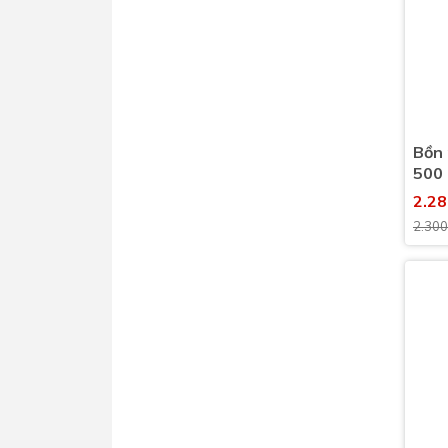
Bồn 
500 
(500
2.2
2.300