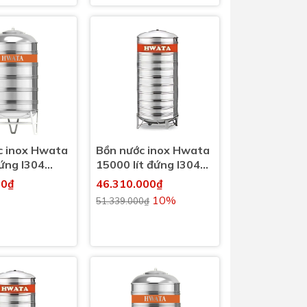
Dịch Vụ Lắp Đặt Bồn Cầu &
Lavabo Lộc Nghi Cần Thơ –
Chuyên Nghiệp & Tận Tâm
c inox Hwata
Bồn nước inox Hwata
đứng I304
15000 lít đứng I304
cao 920mm
(15000l)
00₫
46.310.000₫
10%
51.339.000₫