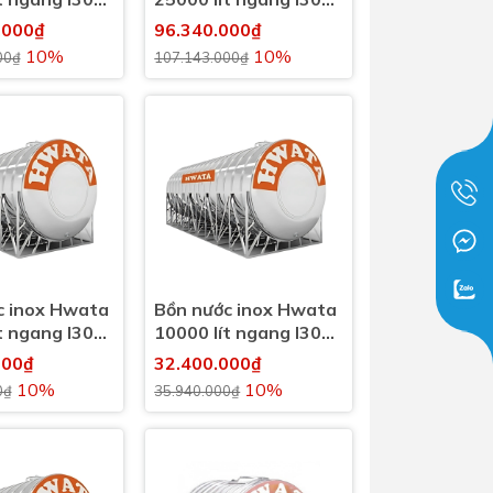
(25000l)
.000₫
96.340.000₫
10%
10%
00₫
107.143.000₫
c inox Hwata
Bồn nước inox Hwata
t ngang I304
10000 lít ngang I304
(10000l)
000₫
32.400.000₫
10%
10%
0₫
35.940.000₫