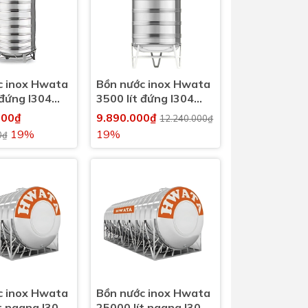
c inox Hwata
Bồn nước inox Hwata
 đứng I304
3500 lít đứng I304
(3500l)
000₫
9.890.000₫
12.240.000₫
19%
19%
0₫
c inox Hwata
Bồn nước inox Hwata
t ngang I304
25000 lít ngang I304