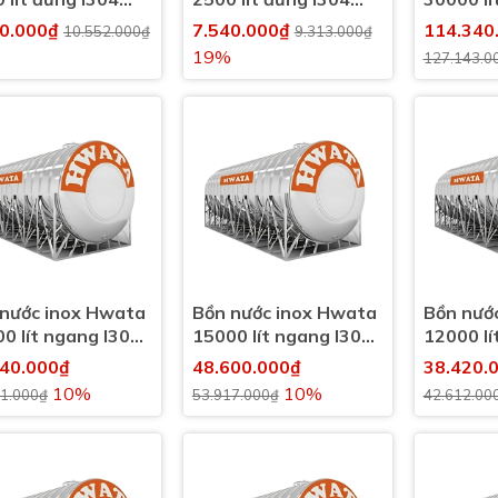
0l)
(2500l)
(30000l)
30.000₫
7.540.000₫
114.340
10.552.000₫
9.313.000₫
19%
127.143.0
nước inox Hwata
Bồn nước inox Hwata
Bồn nướ
0 lít ngang I304
15000 lít ngang I304
12000 lí
00l)
(15000l)
(12000l)
540.000₫
48.600.000₫
38.420.
10%
10%
01.000₫
53.917.000₫
42.612.00