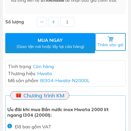
Vui lòng liên hệ
0799698886
để nhận báo giá chính thức
Số lượng
MUA NGAY
Thêm vào giỏ
(Giao tận nơi hoặc lấy tại cửa hàng)
Tình trạng:
Còn hàng
Thương hiệu:
Hwata
Mã sản phẩm:
BI304-Hwata-N2000L
Chương trình KM
Ưu đãi khi mua Bồn nước inox Hwata 2000 lít
ngang I304 (2000l):
Đã bao gồm VAT
1