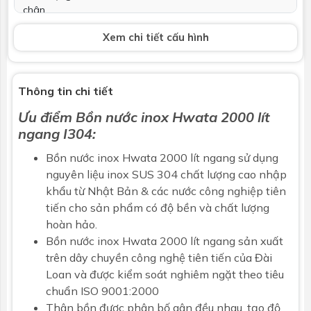
chân
Xem chi tiết cấu hình
Tổng cao bồn
~1300 mm
Bảo hành
Bảo hành chính hãng 12 năm
Thông tin chi tiết
Thông số kỹ thuật trên đây có dung sai ± 8%. (theo bản
Ưu điểm
Bồn nước inox Hwata 2000 lít
công bố chất lượng sản phẩm). Có thể được thay đổi bởi
ngang I304
:
nhà sản xuất mà không kịp báo trước.
Bồn nước inox
Hwata 2000 lít ngang sử dụng
nguyên liệu inox SUS 304 chất lượng cao nhập
khẩu từ Nhật Bản & các nước công nghiệp tiên
tiến cho sản phẩm có độ bền và chất lượng
hoàn hảo.
Bồn nước inox
Hwata
2000 lít ngang sản xuất
trên dây chuyền công nghệ tiên tiến của Đài
Loan và được kiểm soát nghiêm ngặt theo tiêu
chuẩn ISO 9001:2000
Thân bồn được phân bố gân đều nhau, tạo độ