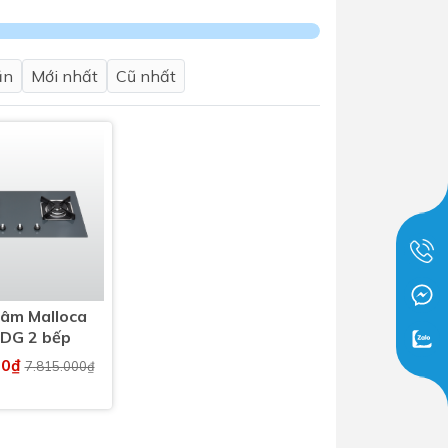
Tủ lạnh
Máy rửa chén
ần
Mới nhất
Cũ nhất
Nồi chiên không dầu
Nồi cơm điện
Gia dụng
Dịch Vụ Lắp Đặt Thiết Bị Nhà Bếp
Lộc Nghi Cần Thơ – Chuyên
Nghiệp và Tận Tâm
Dịch Vụ Lắp Đặt Thiết Bị Ngành
 âm Malloca
DG 2 bếp
Nước Lộc Nghi Cần Thơ – Chuyên
Nghiệp & Uy Tín
00₫
7.815.000₫
Dịch Vụ Lắp Đặt Sen Vòi và Phụ
Kiện Nhà Tắm Lộc Nghi Cần Thơ –
Chuyên Nghiệp và Tận Tâm