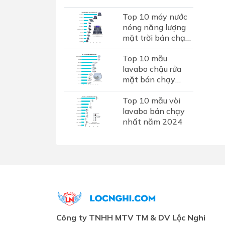
không? Đánh giá
Top 10 máy nước
chi tiết thương
nóng năng lượng
hiệu phụ kiện inox
mặt trời bán chạy
hơn...
nhất 2024
Top 10 mẫu
lavabo chậu rửa
mặt bán chạy
nhất năm 2024
Top 10 mẫu vòi
lavabo bán chạy
nhất năm 2024
Công ty TNHH MTV TM & DV Lộc Nghi