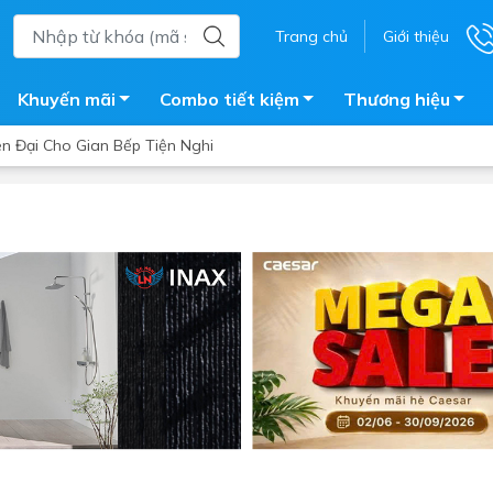
Trang chủ
Giới thiệu
Khuyến mãi
Combo tiết kiệm
Thương hiệu
n Đại Cho Gian Bếp Tiện Nghi
ắm
Bồn nước
 tắm kính
Máy nước nóng năng lượng 
trời
ắm đứng
Bồn bảo ôn
en tắm
Bồn nhựa tự hoại
ắm nước nóng điện
Máy bơm tăng áp
iện nhà tắm
Vòi pha nóng lạnh
giặt
Vật tư
ắm âm tường