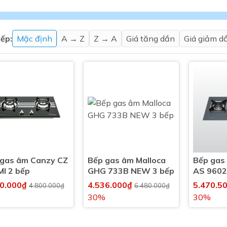
Máy nước nóng gián tiếp
ắm
ếp:
Mặc định
A → Z
Z → A
Giá tăng dần
Giá giảm d
thiết bị vệ sinh Lộc Nghi lựa
bồn cầu nhà trọ giá rẻ
 gas âm Canzy CZ
Bếp gas âm Malloca
Bếp gas
thiết bị vệ sinh chính hãng
I 2 bếp
GHG 733B NEW 3 bếp
AS 9602
 Máy nước nóng năng lượng
80.000₫
4.536.000₫
5.470.5
4.800.000₫
6.480.000₫
ời
30%
30%
thiết bị vệ sinh cao cấp