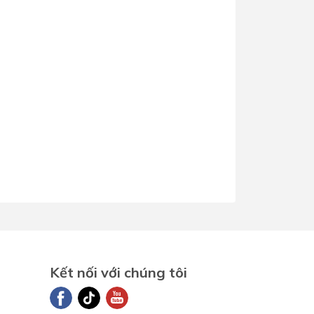
Dịch Vụ Lắp Đặt Bồn Cầu &
Lavabo Lộc Nghi Cần Thơ –
Chuyên Nghiệp & Tận Tâm
Kết nối với chúng tôi