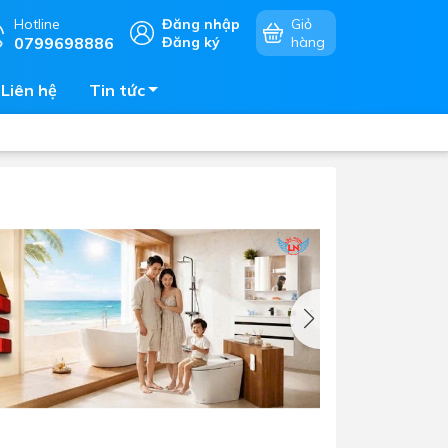
Hotline
Đăng nhập
Giỏ
0799698886
Đăng ký
hàng
Liên hệ
Tin tức
Chậu rửa chén
mặt
Bếp điện - bếp từ âm bàn
Vòi chậu rửa chén
Bếp gas âm bàn
Máy hút khói - hút mùi
Lò vi sóng - lò nướng - lò hấp
Phụ kiện nhà bếp
Tủ bảo quản rượu