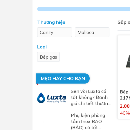
Sen t
Thương hiệu
Sắp x
Canzy
Malloca
Loại
Bếp gas
Phụ kiện nhà vệ sinh
Combo 
chọn
Gương nhà vệ sinh - nhà tắm
MẸO HAY CHO BẠN
Combo 
Máy sấy tay
Sen vòi Luxta có
Bếp
Combo 
Nắp bồn cầu
tốt không? Đánh
217M
Combo
giá chi tiết thương
Nắp điện tử
2.8
hiệu sen vòi Luxta
mặt tr
40%
Phụ kiện phòng
tại Việt Nam
Combo 
tắm Inox BAO
(BẢO) có tốt