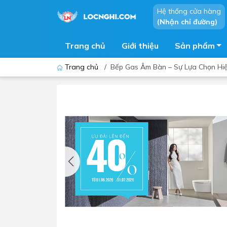
Hệ thống cửa hàng
(Nhận chỉ đường)
Trang chủ
Giới thiệu
Sản phẩm
Trang chủ
/
Bếp Gas Âm Bàn – Sự Lựa Chọn Hiệ
Bồn cầu
Bồn t
Thiết bị nhà tiểu
Phòng
Lavabo - Chậu rửa mặt
Sen t
Vòi lavabo
Vòi s
Vòi chậu - vòi hồ - vòi gắn tường
Máy t
Máy sấy tay
Phụ k
Lavabo tủ - Lavabo kính
Chậu 
Sen t