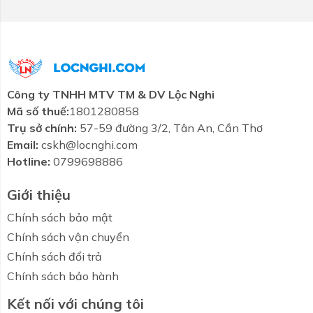
Công ty TNHH MTV TM & DV Lộc Nghi
Mã số thuế:
1801280858
Trụ sở chính:
57-59 đường 3/2, Tân An, Cần Thơ
Email:
cskh@locnghi.com
Hotline:
0799698886
Giới thiệu
Chính sách bảo mật
Chính sách vận chuyển
Chính sách đổi trả
Chính sách bảo hành
Kết nối với chúng tôi
Combo tiết
Thương hiệu
Liên hệ
Tin tức