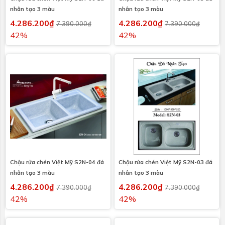
nhân tạo 3 màu
nhân tạo 3 màu
4.286.200₫
4.286.200₫
7.390.000₫
7.390.000₫
42%
42%
Chậu rửa chén Việt Mỹ S2N-04 đá
Chậu rửa chén Việt Mỹ S2N-03 đá
nhân tạo 3 màu
nhân tạo 3 màu
4.286.200₫
4.286.200₫
7.390.000₫
7.390.000₫
42%
42%