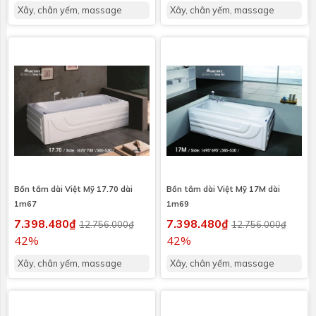
Xây, chân yếm, massage
Xây, chân yếm, massage
Bồn tắm dài Việt Mỹ 17.70 dài
Bồn tắm dài Việt Mỹ 17M dài
1m67
1m69
7.398.480₫
7.398.480₫
12.756.000₫
12.756.000₫
42%
42%
Xây, chân yếm, massage
Xây, chân yếm, massage