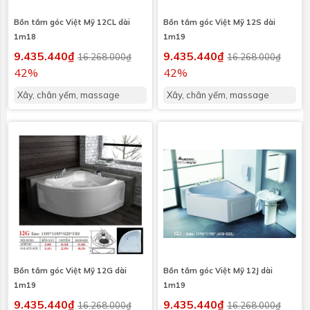
Bồn tắm góc Việt Mỹ 12CL dài
Bồn tắm góc Việt Mỹ 12S dài
1m18
1m19
9.435.440₫
9.435.440₫
16.268.000₫
16.268.000₫
42%
42%
Xây, chân yếm, massage
Xây, chân yếm, massage
Bồn tắm góc Việt Mỹ 12G dài
Bồn tắm góc Việt Mỹ 12J dài
1m19
1m19
9.435.440₫
9.435.440₫
16.268.000₫
16.268.000₫