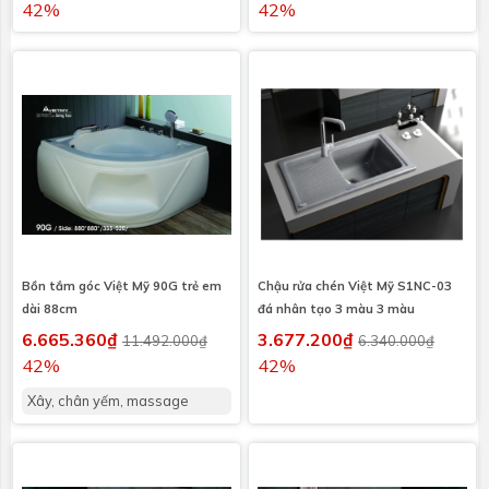
42%
42%
Bồn tắm góc Việt Mỹ 90G trẻ em
Chậu rửa chén Việt Mỹ S1NC-03
dài 88cm
đá nhân tạo 3 màu 3 màu
6.665.360₫
3.677.200₫
11.492.000₫
6.340.000₫
42%
42%
Xây, chân yếm, massage