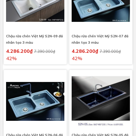
Chậu rửa chén Việt Mỹ S2N-09 đá
Chậu rửa chén Việt Mỹ S2N-07 đá
nhân tạo 3 màu
nhân tạo 3 màu
4.286.200₫
4.286.200₫
7.390.000₫
7.390.000₫
42%
42%
Chậu rửa chén Việt Mỹ S2N-06 đá
Chậu rửa chén Việt Mỹ S2N-05 đá