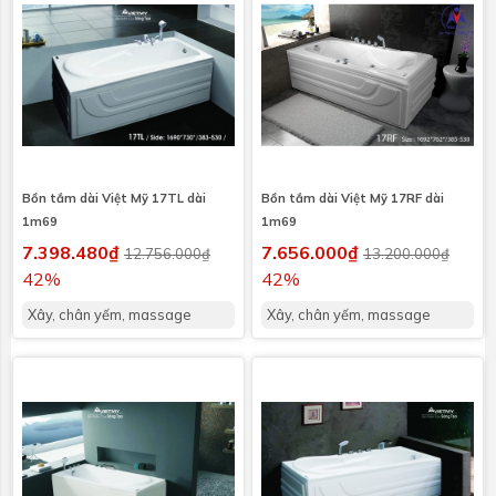
Bồn tắm dài Việt Mỹ 17TL dài
Bồn tắm dài Việt Mỹ 17RF dài
1m69
1m69
7.398.480₫
7.656.000₫
12.756.000₫
13.200.000₫
42%
42%
Xây, chân yếm, massage
Xây, chân yếm, massage