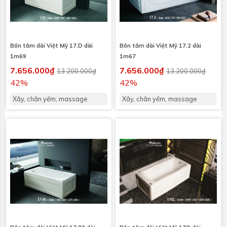
Bồn tắm dài Việt Mỹ 17.D dài
Bồn tắm dài Việt Mỹ 17.2 dài
1m69
1m67
7.656.000₫
7.656.000₫
13.200.000₫
13.200.000₫
42%
42%
Xây, chân yếm, massage
Xây, chân yếm, massage