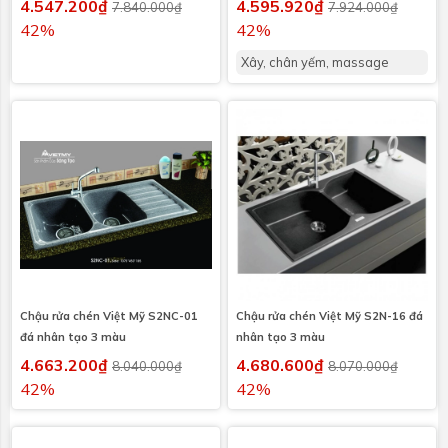
4.547.200₫
4.595.920₫
7.840.000₫
7.924.000₫
42%
42%
Xây, chân yếm, massage
Chậu rửa chén Việt Mỹ S2NC-01
Chậu rửa chén Việt Mỹ S2N-16 đá
đá nhân tạo 3 màu
nhân tạo 3 màu
4.663.200₫
4.680.600₫
8.040.000₫
8.070.000₫
42%
42%