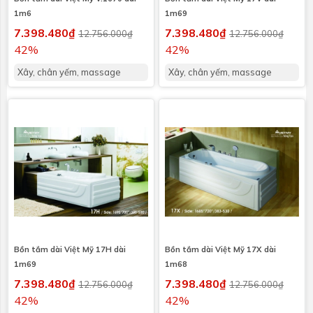
1m6
1m69
7.398.480₫
7.398.480₫
12.756.000₫
12.756.000₫
42%
42%
Xây, chân yếm, massage
Xây, chân yếm, massage
Bồn tắm dài Việt Mỹ 17H dài
Bồn tắm dài Việt Mỹ 17X dài
1m69
1m68
7.398.480₫
7.398.480₫
12.756.000₫
12.756.000₫
42%
42%