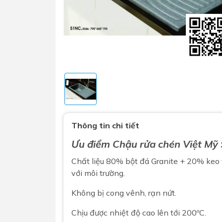
Sen t
Phụ kiện nhà vệ sinh
Combo 
Thông tin chi tiết
chọn
Gương nhà vệ sinh - nhà tắm
Ưu điểm
Chậu rửa chén
Việt Mỹ
Combo 
Máy sấy tay
Combo 
Chất liệu 80% bột đá Granite + 20% keo 
Nắp bồn cầu
với môi trường.
Combo
Nắp điện tử
mặt tr
Không bị cong vênh, rạn nứt.
Combo 
Chịu được nhiệt độ cao lên tới 200ºC.