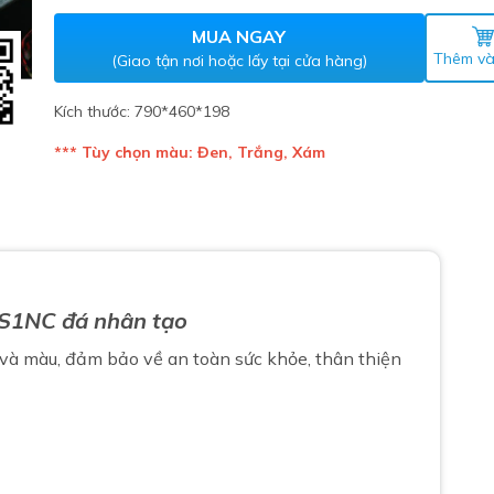
Máy nước nóng gián tiếp
ắm
MUA NGAY
Thêm và
(Giao tận nơi hoặc lấy tại cửa hàng)
Kích thước: 790*460*198
*** Tùy chọn màu: Đen, Trắng, Xám
thiết bị vệ sinh Lộc Nghi lựa
 S1NC đá nhân tạo
bồn cầu nhà trọ giá rẻ
thiết bị vệ sinh chính hãng
và màu, đảm bảo về an toàn sức khỏe, thân thiện
 Máy nước nóng năng lượng
ời
thiết bị vệ sinh cao cấp