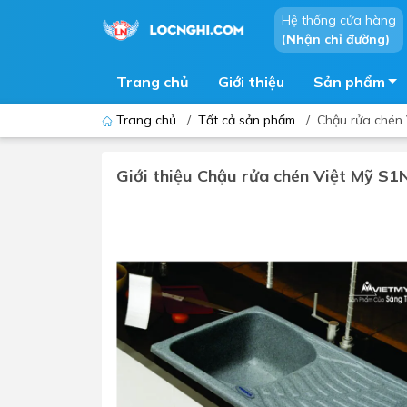
Hệ thống cửa hàng
(Nhận chỉ đường)
Trang chủ
Giới thiệu
Sản phẩm
Trang chủ
/
Tất cả sản phẩm
/
Chậu rửa chén
Giới thiệu Chậu rửa chén Việt Mỹ S
Bồn cầu
Bồn t
Thiết bị nhà tiểu
Phòng
Lavabo - Chậu rửa mặt
Sen t
Vòi lavabo
Vòi s
Vòi chậu - vòi hồ - vòi gắn tường
Máy t
Máy sấy tay
Phụ k
Lavabo tủ - Lavabo kính
Chậu 
Sen t