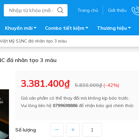
Trang chủ
Giới thiệu
Khuyến mãi
Combo tiết kiệm
Thương hiệu
 Việt Mỹ S1NC đá nhân tạo 3 màu
1NC đá nhân tạo 3 màu
ắm
Bồn nước
 tắm kính
Máy nước nóng năng lượng 
3.381.400₫
5.830.000₫
(-42%)
trời
ắm đứng
Bồn bảo ôn
en tắm
Giá sản phẩm có thể thay đổi mà không kịp báo trước.
Bồn nhựa tự hoại
Vui lòng liên hệ
0799698886
để nhận báo giá chính thức
ắm nước nóng điện
Máy bơm tăng áp
iện nhà tắm
Vòi pha nóng lạnh
giặt
Số lượng
Vật tư
ắm âm tường