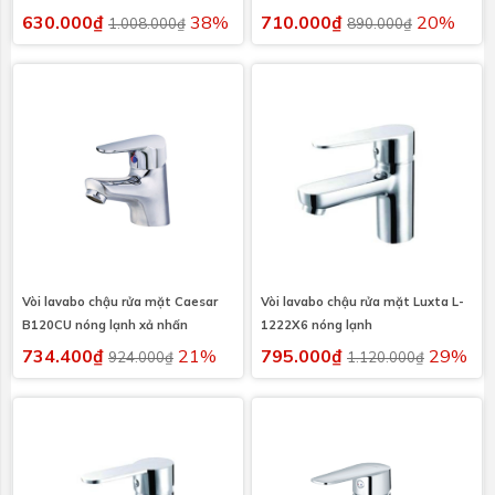
630.000₫
38%
710.000₫
20%
1.008.000₫
890.000₫
Vòi lavabo chậu rửa mặt Caesar
Vòi lavabo chậu rửa mặt Luxta L-
B120CU nóng lạnh xả nhấn
1222X6 nóng lạnh
734.400₫
21%
795.000₫
29%
924.000₫
1.120.000₫