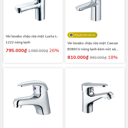
Khuyến mãi mùa hè
Vòi lavabo chậu rửa mặt Luxta L-
1222 nóng lạnh
Vòi lavabo chậu rửa mặt Caesar
B380CU nóng lạnh kèm nút xả
795.000₫
26%
1.080.000₫
nhấn
810.000₫
18%
990.000₫