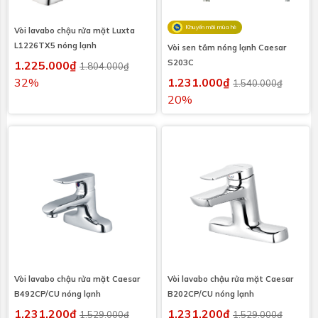
Khuyến mãi mùa hè
Vòi lavabo chậu rửa mặt Luxta
L1226TX5 nóng lạnh
Vòi sen tắm nóng lạnh Caesar
S203C
1.225.000₫
1.804.000₫
32%
1.231.000₫
1.540.000₫
20%
Vòi lavabo chậu rửa mặt Caesar
Vòi lavabo chậu rửa mặt Caesar
B492CP/CU nóng lạnh
B202CP/CU nóng lạnh
1.231.200₫
1.231.200₫
1.529.000₫
1.529.000₫