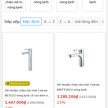
chậu rửa mặt
nóng lạnh
nóng lạnh
lạnh
nóng lạnh.
Sắp xếp:
Mặc định
A → Z
Z → A
Giá tăng dần
Gi
Khuyến mãi mùa hè
Vòi lavabo chậu rửa mặt Caesar
B/BT570CU nóng lạnh
Vòi lavabo chậu rửa mặt Caesar
B571CU nóng lạnh cổ cao kèm nút
1.285.200₫
1.617.000₫
xả nhấn
1.447.000₫
21%
2.156.000₫
33%