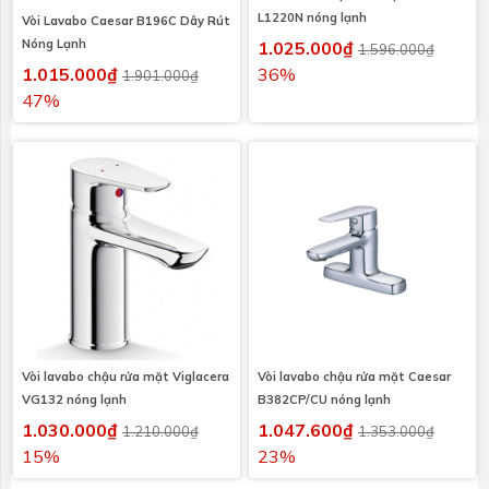
L1220N nóng lạnh
Vòi Lavabo Caesar B196C Dây Rút
Nóng Lạnh
1.025.000₫
1.596.000₫
1.015.000₫
36%
1.901.000₫
47%
Vòi lavabo chậu rửa mặt Viglacera
Vòi lavabo chậu rửa mặt Caesar
VG132 nóng lạnh
B382CP/CU nóng lạnh
1.030.000₫
1.047.600₫
1.210.000₫
1.353.000₫
15%
23%