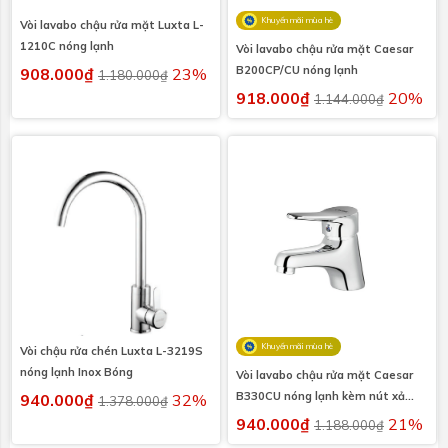
Khuyến mãi mùa hè
Vòi lavabo chậu rửa mặt Luxta L-
1210C nóng lạnh
Vòi lavabo chậu rửa mặt Caesar
B200CP/CU nóng lạnh
908.000₫
23%
1.180.000₫
918.000₫
20%
1.144.000₫
Khuyến mãi mùa hè
Vòi chậu rửa chén Luxta L-3219S
nóng lạnh Inox Bóng
Vòi lavabo chậu rửa mặt Caesar
B330CU nóng lạnh kèm nút xả
940.000₫
32%
1.378.000₫
nhấn
940.000₫
21%
1.188.000₫