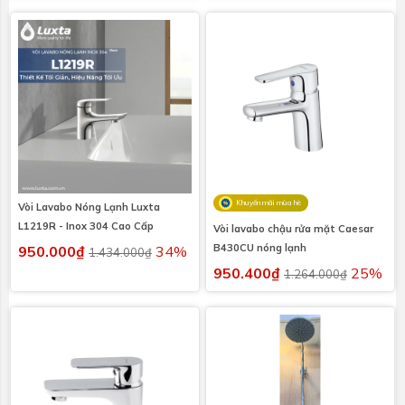
Khuyến mãi mùa hè
Vòi Lavabo Nóng Lạnh Luxta
L1219R - Inox 304 Cao Cấp
Vòi lavabo chậu rửa mặt Caesar
B430CU nóng lạnh
950.000₫
34%
1.434.000₫
950.400₫
25%
1.264.000₫