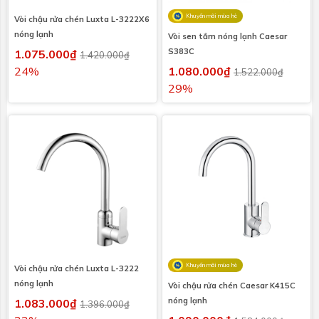
Khuyến mãi mùa hè
Vòi chậu rửa chén Luxta L-3222X6
nóng lạnh
Vòi sen tắm nóng lạnh Caesar
S383C
1.075.000₫
1.420.000₫
24%
1.080.000₫
1.522.000₫
29%
Khuyến mãi mùa hè
Vòi chậu rửa chén Luxta L-3222
nóng lạnh
Vòi chậu rửa chén Caesar K415C
nóng lạnh
1.083.000₫
1.396.000₫