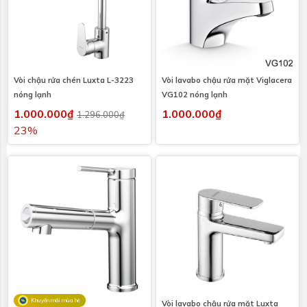
Vòi chậu rửa chén Luxta L-3223
Vòi lavabo chậu rửa mặt Viglacera
nóng lạnh
VG102 nóng lạnh
1.000.000₫
1.000.000₫
1.296.000₫
23%
Khuyến mãi mùa hè
Vòi lavabo chậu rửa mặt Luxta