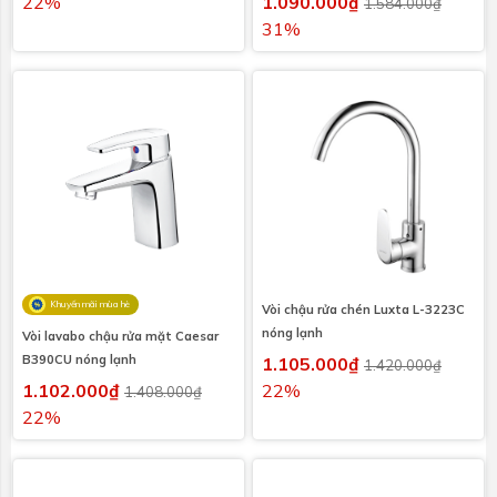
22%
1.090.000₫
1.584.000₫
31%
Khuyến mãi mùa hè
Vòi chậu rửa chén Luxta L-3223C
nóng lạnh
Vòi lavabo chậu rửa mặt Caesar
B390CU nóng lạnh
1.105.000₫
1.420.000₫
1.102.000₫
22%
1.408.000₫
22%