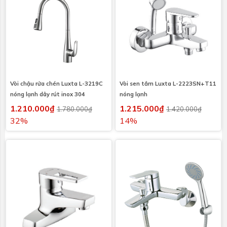
Vòi chậu rửa chén Luxta L-3219C
Vòi sen tắm Luxta L-2223SN+T11
nóng lạnh dây rút inox 304
nóng lạnh
1.210.000₫
1.215.000₫
1.780.000₫
1.420.000₫
32%
14%