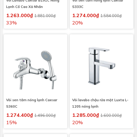
Vòi Lavabo Caesar B191C Nóng
Vòi sen tắm nóng lạnh Caesar
Lạnh Cổ Cao Xả Nhấn
S333C
1.263.000₫
1.274.000₫
1.881.000₫
1.584.000₫
33%
20%
Vòi sen tắm nóng lạnh Caesar
Vòi lavabo chậu rửa mặt Luxta L-
S360C
1205 nóng lạnh
1.274.400₫
1.285.000₫
1.496.000₫
1.600.000₫
15%
20%