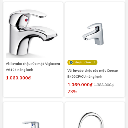
Khuyến mãi mùa hè
Vòi lavabo chậu rửa mặt Viglacera
VG104 nóng lạnh
Vòi lavabo chậu rửa mặt Caesar
B400CP/CU nóng lạnh
1.060.000₫
1.069.000₫
1.386.000₫
23%