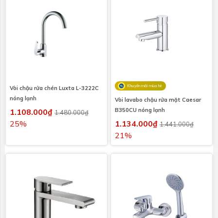
Khuyến mãi mùa hè
Vòi chậu rửa chén Luxta L-3222C
nóng lạnh
Vòi lavabo chậu rửa mặt Caesar
B350CU nóng lạnh
1.108.000₫
1.480.000₫
25%
1.134.000₫
1.441.000₫
21%