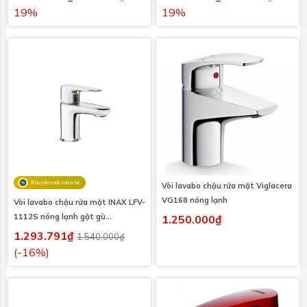
19%
19%
Khuyến mãi mùa hè
Vòi lavabo chậu rửa mặt Viglacera
VG168 nóng lạnh
Vòi lavabo chậu rửa mặt INAX LFV-
1112S nóng lạnh gật gù
1.250.000₫
(LFV1112S)
1.293.791₫
1.540.000₫
(-16%)