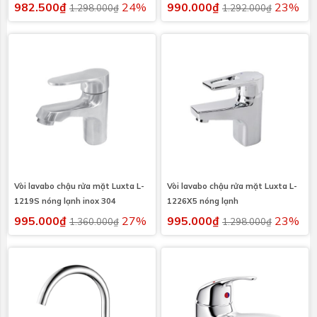
982.500₫
24%
990.000₫
23%
1.298.000₫
1.292.000₫
Vòi lavabo chậu rửa mặt Luxta L-
Vòi lavabo chậu rửa mặt Luxta L-
1219S nóng lạnh inox 304
1226X5 nóng lạnh
995.000₫
27%
995.000₫
23%
1.360.000₫
1.298.000₫