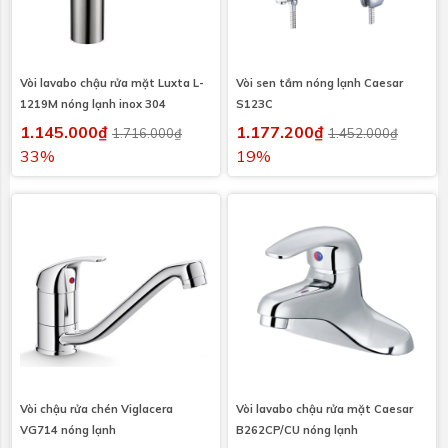
Vòi lavabo chậu rửa mặt Luxta L-
Vòi sen tắm nóng lạnh Caesar
1219M nóng lạnh inox 304
S123C
1.145.000₫
1.177.200₫
1.716.000₫
1.452.000₫
33%
19%
Vòi chậu rửa chén Viglacera
Vòi lavabo chậu rửa mặt Caesar
VG714 nóng lạnh
B262CP/CU nóng lạnh