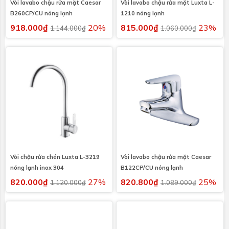
Vòi lavabo chậu rửa mặt Caesar
Vòi lavabo chậu rửa mặt Luxta L-
B260CP/CU nóng lạnh
1210 nóng lạnh
918.000₫
20%
815.000₫
23%
1.144.000₫
1.060.000₫
Vòi chậu rửa chén Luxta L-3219
Vòi lavabo chậu rửa mặt Caesar
nóng lạnh inox 304
B122CP/CU nóng lạnh
820.000₫
27%
820.800₫
25%
1.120.000₫
1.089.000₫