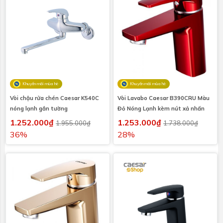
Khuyến mãi mùa hè
Khuyến mãi mùa hè
Vòi chậu rửa chén Caesar K540C
Vòi Lavabo Caesar B390CRU Màu
nóng lạnh gắn tường
Đỏ Nóng Lạnh kèm nút xả nhấn
1.252.000₫
1.253.000₫
1.955.000₫
1.738.000₫
36%
28%