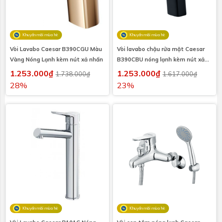
Khuyến mãi mùa hè
Khuyến mãi mùa hè
Vòi Lavabo Caesar B390CGU Màu
Vòi lavabo chậu rửa mặt Caesar
Vàng Nóng Lạnh kèm nút xả nhấn
B390CBU nóng lạnh kèm nút xả
nhấn
1.253.000₫
1.253.000₫
1.738.000₫
1.617.000₫
28%
23%
Khuyến mãi mùa hè
Khuyến mãi mùa hè