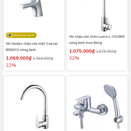
Khuyến mãi mùa hè
Vòi chậu rửa chén Luxta L-3219BS
nóng lạnh Inox Bóng
Vòi lavabo chậu rửa mặt Caesar
B560CU nóng lạnh
1.075.000₫
1.576.000₫
1.069.000₫
32%
1.364.000₫
22%