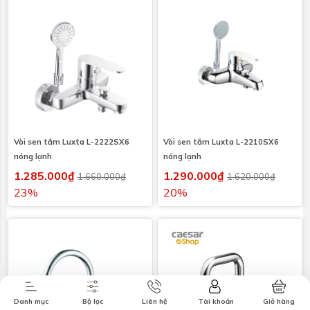
Vòi sen tắm Luxta L-2222SX6
Vòi sen tắm Luxta L-2210SX6
nóng lạnh
nóng lạnh
1.285.000₫
1.290.000₫
1.660.000₫
1.620.000₫
23%
20%
Combo tiết
Thương hiệu
Liên hệ
Tin tức
kiệm
Danh mục
Bộ lọc
Liên hệ
Tài khoản
Giỏ hàng