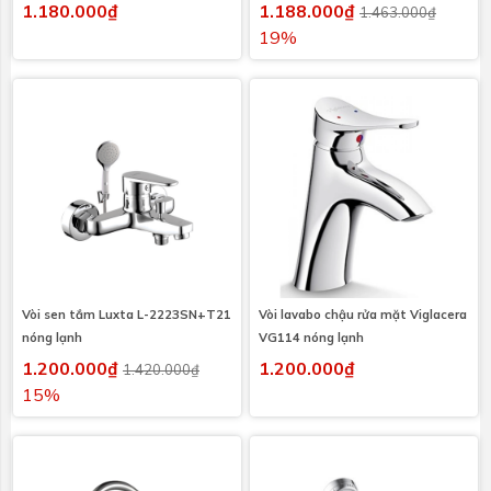
1.180.000₫
1.188.000₫
1.463.000₫
19%
Vòi sen tắm Luxta L-2223SN+T21
Vòi lavabo chậu rửa mặt Viglacera
nóng lạnh
VG114 nóng lạnh
1.200.000₫
1.200.000₫
1.420.000₫
15%