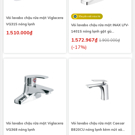
Khuyến mãi mùa hè
Vòi lavabo chậu rửa mặt Viglacera
VG315 nóng lạnh
Vòi lavabo chậu rửa mặt INAX LFV-
1401S nóng lạnh gật gù
1.510.000₫
(LFV1401S)
1.572.967₫
1.900.000₫
(-17%)
Vòi lavabo chậu rửa mặt Viglacera
Vòi lavabo chậu rửa mặt Caesar
VG368 nóng lạnh
B820CU nóng lạnh kèm nút xả