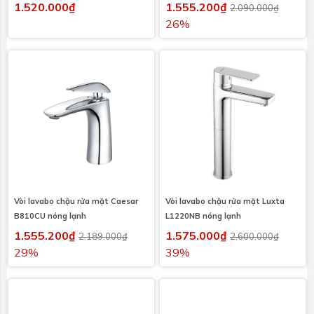
nhấn
1.520.000₫
1.555.200₫
2.090.000₫
26%
Vòi lavabo chậu rửa mặt Caesar
Vòi lavabo chậu rửa mặt Luxta
B810CU nóng lạnh
L1220NB nóng lạnh
1.555.200₫
1.575.000₫
2.189.000₫
2.600.000₫
29%
39%