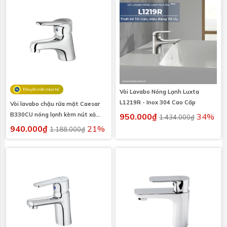
Khuyến mãi mùa hè
Vòi Lavabo Nóng Lạnh Luxta
L1219R - Inox 304 Cao Cấp
Vòi lavabo chậu rửa mặt Caesar
B330CU nóng lạnh kèm nút xả
950.000₫
34%
1.434.000₫
nhấn
940.000₫
21%
1.188.000₫