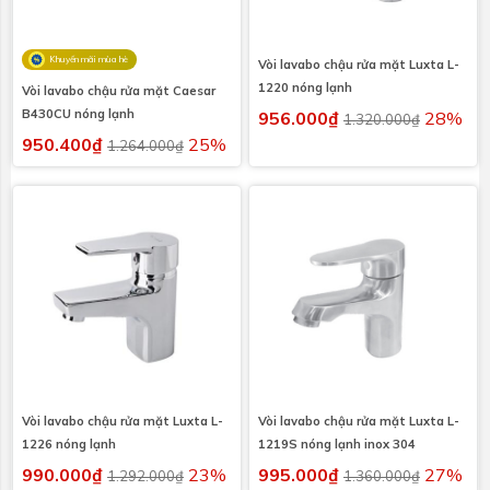
Khuyến mãi mùa hè
Vòi lavabo chậu rửa mặt Luxta L-
1220 nóng lạnh
Vòi lavabo chậu rửa mặt Caesar
B430CU nóng lạnh
956.000₫
28%
1.320.000₫
950.400₫
25%
1.264.000₫
Vòi lavabo chậu rửa mặt Luxta L-
Vòi lavabo chậu rửa mặt Luxta L-
1226 nóng lạnh
1219S nóng lạnh inox 304
990.000₫
23%
995.000₫
27%
1.292.000₫
1.360.000₫