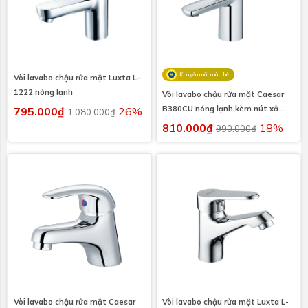
Khuyến mãi mùa hè
Vòi lavabo chậu rửa mặt Luxta L-
1222 nóng lạnh
Vòi lavabo chậu rửa mặt Caesar
B380CU nóng lạnh kèm nút xả
795.000₫
26%
1.080.000₫
nhấn
810.000₫
18%
990.000₫
Vòi lavabo chậu rửa mặt Caesar
Vòi lavabo chậu rửa mặt Luxta L-