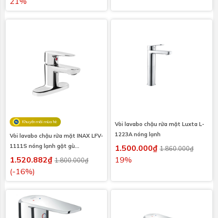
21%
Khuyến mãi mùa hè
Vòi lavabo chậu rửa mặt Luxta L-
1223A nóng lạnh
Vòi lavabo chậu rửa mặt INAX LFV-
1111S nóng lạnh gật gù
1.500.000₫
1.860.000₫
(LFV1111S)
1.520.882₫
19%
1.800.000₫
(-16%)