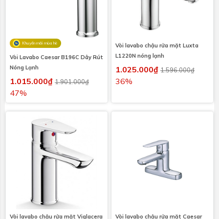
Khuyến mãi mùa hè
Vòi lavabo chậu rửa mặt Luxta
L1220N nóng lạnh
Vòi Lavabo Caesar B196C Dây Rút
Nóng Lạnh
1.025.000₫
1.596.000₫
1.015.000₫
36%
1.901.000₫
47%
Vòi lavabo chậu rửa mặt Viglacera
Vòi lavabo chậu rửa mặt Caesar