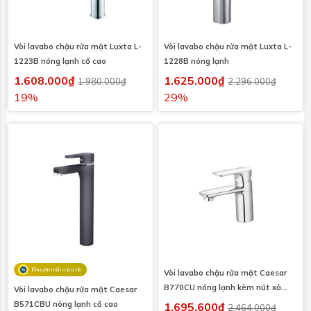
Vòi lavabo chậu rửa mặt Luxta L-
Vòi lavabo chậu rửa mặt Luxta L-
1223B nóng lạnh cổ cao
1228B nóng lạnh
1.608.000₫
1.625.000₫
1.980.000₫
2.296.000₫
19%
29%
Khuyến mãi mùa hè
Vòi lavabo chậu rửa mặt Caesar
B770CU nóng lạnh kèm nút xả
Vòi lavabo chậu rửa mặt Caesar
nhấn
B571CBU nóng lạnh cổ cao
1.695.600₫
2.464.000₫