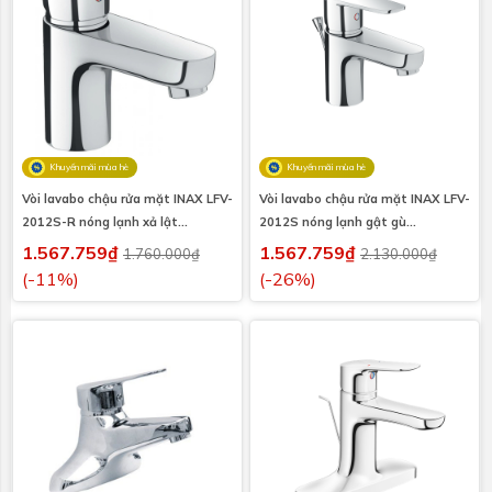
Khuyến mãi mùa hè
Khuyến mãi mùa hè
Vòi lavabo chậu rửa mặt INAX LFV-
Vòi lavabo chậu rửa mặt INAX LFV-
2012S-R nóng lạnh xả lật
2012S nóng lạnh gật gù
(LFV2012S-R)
(LFV2012S)
1.567.759₫
1.567.759₫
1.760.000₫
2.130.000₫
(-11%)
(-26%)