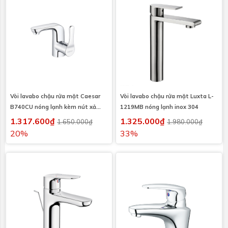
Vòi lavabo chậu rửa mặt Caesar
Vòi lavabo chậu rửa mặt Luxta L-
B740CU nóng lạnh kèm nút xả
1219MB nóng lạnh inox 304
nhấn
1.317.600₫
1.325.000₫
1.650.000₫
1.980.000₫
20%
33%