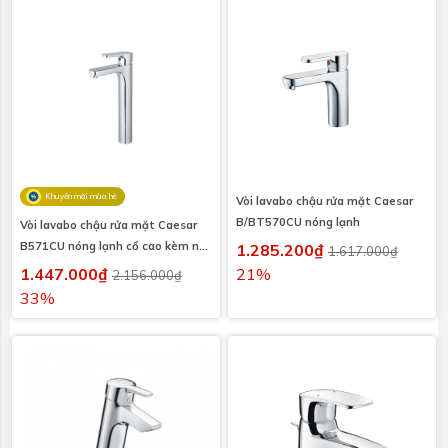
Khuyến mãi mùa hè
Vòi lavabo chậu rửa mặt Caesar
B/BT570CU nóng lạnh
Vòi lavabo chậu rửa mặt Caesar
B571CU nóng lạnh cổ cao kèm nút
1.285.200₫
1.617.000₫
xả nhấn
1.447.000₫
21%
2.156.000₫
33%