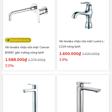
Khuyến mãi mùa hè
Vòi lavabo chậu rửa mặt Luxta L-
1218 nóng lạnh
Vòi lavabo chậu rửa mặt Caesar
B308C gắn tường nóng lạnh
1.600.000₫
2.420.000₫
1.588.000₫
34%
2.376.000₫
33%