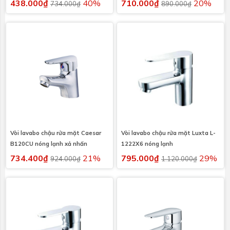
438.000₫
40%
710.000₫
20%
734.000₫
890.000₫
Vòi lavabo chậu rửa mặt Caesar
Vòi lavabo chậu rửa mặt Luxta L-
B120CU nóng lạnh xả nhấn
1222X6 nóng lạnh
734.400₫
21%
795.000₫
29%
924.000₫
1.120.000₫