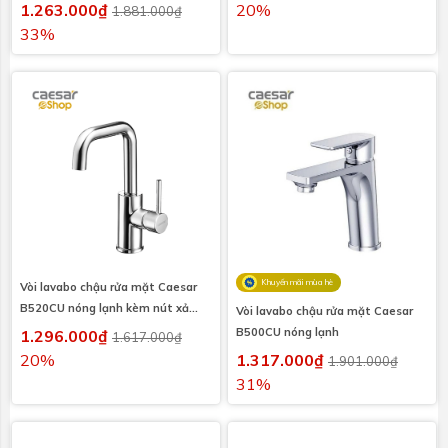
1.263.000₫
20%
1.881.000₫
33%
Khuyến mãi mùa hè
Vòi lavabo chậu rửa mặt Caesar
B520CU nóng lạnh kèm nút xả
Vòi lavabo chậu rửa mặt Caesar
nhấn
B500CU nóng lạnh
1.296.000₫
1.617.000₫
20%
1.317.000₫
1.901.000₫
31%