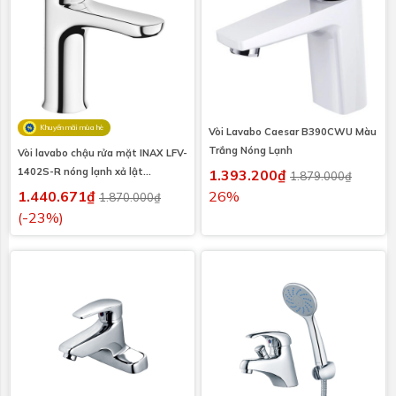
Khuyến mãi mùa hè
Vòi Lavabo Caesar B390CWU Màu
Trắng Nóng Lạnh
Vòi lavabo chậu rửa mặt INAX LFV-
1402S-R nóng lạnh xả lật
1.393.200₫
1.879.000₫
(LFV1402SR)
1.440.671₫
26%
1.870.000₫
(-23%)