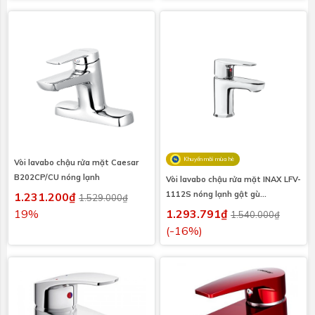
Khuyến mãi mùa hè
Vòi lavabo chậu rửa mặt Caesar
B202CP/CU nóng lạnh
Vòi lavabo chậu rửa mặt INAX LFV-
1112S nóng lạnh gật gù
1.231.200₫
1.529.000₫
(LFV1112S)
19%
1.293.791₫
1.540.000₫
(-16%)