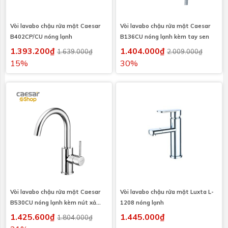
Vòi lavabo chậu rửa mặt Caesar
Vòi lavabo chậu rửa mặt Caesar
B402CP/CU nóng lạnh
B136CU nóng lạnh kèm tay sen
1.393.200₫
1.404.000₫
1.639.000₫
2.009.000₫
15%
30%
Vòi lavabo chậu rửa mặt Caesar
Vòi lavabo chậu rửa mặt Luxta L-
B530CU nóng lạnh kèm nút xả
1208 nóng lạnh
nhấn
1.425.600₫
1.445.000₫
1.804.000₫