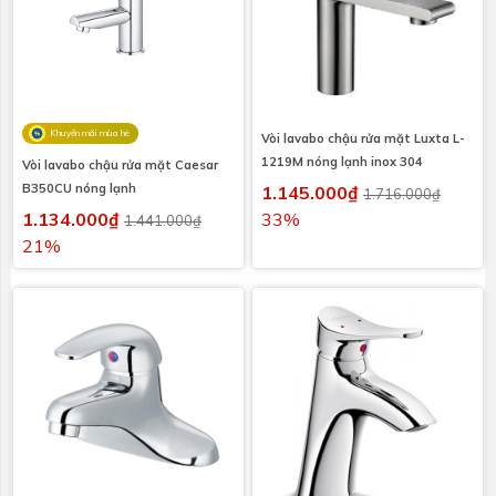
Khuyến mãi mùa hè
Vòi lavabo chậu rửa mặt Luxta L-
1219M nóng lạnh inox 304
Vòi lavabo chậu rửa mặt Caesar
B350CU nóng lạnh
1.145.000₫
1.716.000₫
1.134.000₫
33%
1.441.000₫
21%