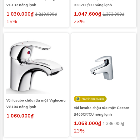
VG132 nóng lạnh
B382CP/CU nóng lạnh
1.030.000₫
1.047.600₫
1.210.000₫
1.353.000₫
15%
23%
Khuyến mãi mùa hè
Vòi lavabo chậu rửa mặt Viglacera
VG104 nóng lạnh
Vòi lavabo chậu rửa mặt Caesar
B400CP/CU nóng lạnh
1.060.000₫
1.069.000₫
1.386.000₫
23%