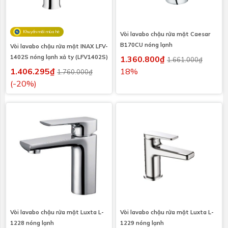
Khuyến mãi mùa hè
Vòi lavabo chậu rửa mặt Caesar
B170CU nóng lạnh
Vòi lavabo chậu rửa mặt INAX LFV-
1402S nóng lạnh xả ty (LFV1402S)
1.360.800₫
1.661.000₫
1.406.295₫
18%
1.760.000₫
(-20%)
Vòi lavabo chậu rửa mặt Luxta L-
Vòi lavabo chậu rửa mặt Luxta L-
1228 nóng lạnh
1229 nóng lạnh