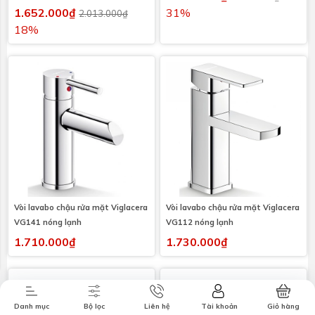
1.652.000₫
31%
2.013.000₫
18%
Vòi lavabo chậu rửa mặt Viglacera
Vòi lavabo chậu rửa mặt Viglacera
Combo tiết
Thương hiệu
Liên hệ
Tin tức
VG141 nóng lạnh
VG112 nóng lạnh
kiệm
1.710.000₫
1.730.000₫
Danh mục
Bộ lọc
Liên hệ
Tài khoản
Giỏ hàng