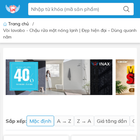
Trang chủ
/
Vòi lavabo - Chậu rửa mặt nóng lạnh | Đẹp hiện đại – Dùng quanh
năm
Sắp xếp:
Mặc định
A → Z
Z → A
Giá tăng dần
Gi