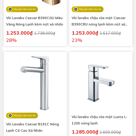
Khuyến mãi mùa hè
Khuyến mãi mùa hè
Vòi Lavabo Caesar B390CGU Màu
Vòi lavabo chậu rửa mặt Caesar
Vàng Nóng Lạnh kèm nút xả nhấn
B390CBU nóng lạnh kèm nút xả
nhấn
1.253.000₫
1.253.000₫
1.738.000₫
1.617.000₫
28%
23%
Khuyến mãi mùa hè
Vòi lavabo chậu rửa mặt Luxta L-
1205 nóng lạnh
Vòi Lavabo Caesar B191C Nóng
Lạnh Cổ Cao Xả Nhấn
1.285.000₫
1.600.000₫