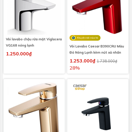
Khuyến mãi mùa hè
Vòi lavabo chậu rửa mặt Viglacera
VG168 nóng lạnh
Vòi Lavabo Caesar B390CRU Màu
Đỏ Nóng Lạnh kèm nút xả nhấn
1.250.000₫
1.253.000₫
1.738.000₫
28%