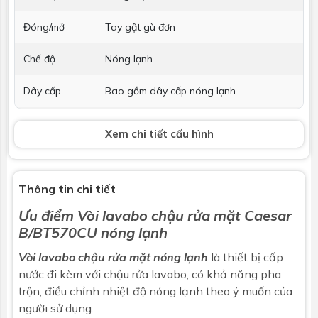
Đóng/mở
Tay gật gù đơn
Chế độ
Nóng lạnh
Dây cấp
Bao gồm dây cấp nóng lạnh
Bộ xả
Kèm bộ xả nhấn
Xem chi tiết cấu hình
Phụ kiện kèm
Phụ kiện lắp đặt
theo
Thông tin chi tiết
Kích thước
H=161 x H1=104 x L=120 mm
Ưu điểm
Vòi lavabo chậu rửa mặt
Caesar
B/BT570CU nóng lạnh
Bảo hành
Nhấp để xem chính sách bảo hành
Vòi lavabo chậu rửa mặt nóng lạnh
là thiết bị cấp
nước đi kèm với
chậu rửa lavabo
, có khả năng pha
trộn, điều chỉnh nhiệt độ nóng lạnh theo ý muốn của
người sử dụng.