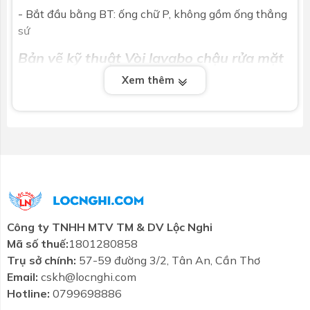
- Bắt đầu bằng BT: ống chữ P, không gồm ống thẳng
sứ
Bản vẽ kỹ thuật Vòi lavabo chậu rửa mặt
Caesar B/BT570CU nóng lạnh
Xem thêm
Công ty TNHH MTV TM & DV Lộc Nghi
Mã số thuế:
1801280858
Trụ sở chính:
57-59 đường 3/2, Tân An, Cần Thơ
Email:
cskh@locnghi.com
Hotline:
0799698886