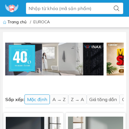
Trang chủ
/
EUROCA
Sắp xếp:
Mặc định
A → Z
Z → A
Giá tăng dần
Gi