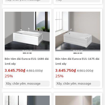
Bồn tắm dài Euroca EU1-1680 dài
Bồn tắm dài Euroca EU1-1675 dài
1m6 xây
1m6 xây
3.645.750₫
3.645.750₫
4.861.000₫
4.861.000₫
25%
25%
Xây, chân yếm, massage
Xây, chân yếm, massage