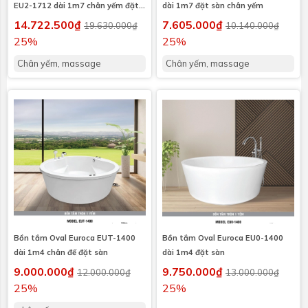
EU2-1712 dài 1m7 chân yếm đặt
dài 1m7 đặt sàn chân yếm
sàn
14.722.500₫
7.605.000₫
19.630.000₫
10.140.000₫
25%
25%
Chân yếm, massage
Chân yếm, massage
Bồn tắm Oval Euroca EUT-1400
Bồn tắm Oval Euroca EU0-1400
dài 1m4 chân đế đặt sàn
dài 1m4 đặt sàn
9.000.000₫
9.750.000₫
12.000.000₫
13.000.000₫
25%
25%