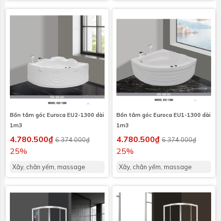
Bồn tắm góc Euroca EU2-1300 dài
Bồn tắm góc Euroca EU1-1300 dài
1m3
1m3
4.780.500₫
4.780.500₫
6.374.000₫
6.374.000₫
25%
25%
Xây, chân yếm, massage
Xây, chân yếm, massage