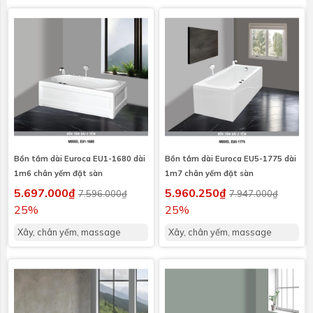
Bồn tắm dài Euroca EU1-1680 dài
Bồn tắm dài Euroca EU5-1775 dài
1m6 chân yếm đặt sàn
1m7 chân yếm đặt sàn
5.697.000₫
5.960.250₫
7.596.000₫
7.947.000₫
25%
25%
Xây, chân yếm, massage
Xây, chân yếm, massage