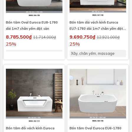
Bồn tắm Oval Euroca EU8-1780
Bồn tắm dài vách kính Euroca
dài 1m7 chân yếm đặt sàn
EU7-1780 dài 1m7 chân yếm đặt
sàn
8.785.500₫
9.690.750₫
11.714.000₫
12.921.000₫
25%
25%
Xây, chân yếm, massage
Bồn tắm đôi vách kính Euroca
Bồn tắm Oval Euroca EU6-1780