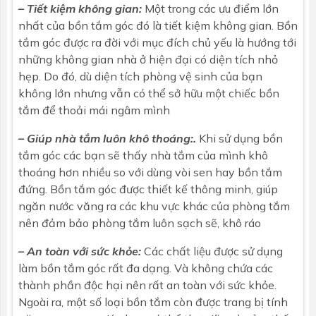
– Tiết kiệm không gian:
Một trong các ưu điểm lớn
nhất của
bồn tắm góc
đó là tiết kiệm không gian. Bồn
tắm góc được ra đời với mục đích chủ yếu là hướng tới
những không gian nhà ở hiện đại có diện tích nhỏ
hẹp. Do đó, dù diện tích phòng vệ sinh của bạn
không lớn nhưng vẫn có thể sở hữu một chiếc bồn
tắm để thoải mái ngâm mình
– Giúp nhà tắm luôn khô thoáng:.
Khi sử dụng bồn
tắm góc các bạn sẽ thấy nhà tắm của mình khô
thoáng hơn nhiều so với dùng vòi sen hay bồn tắm
đứng. Bồn tắm góc được thiết kế thông minh, giúp
ngăn nước văng ra các khu vực khác của phòng tắm
nên đảm bảo phòng tắm luôn sạch sẽ, khô ráo
– An toàn với sức khỏe:
Các chất liệu được sử dụng
làm bồn tắm góc rất đa dạng. Và không chứa các
thành phần độc hại nên rất an toàn với sức khỏe.
Ngoài ra, một số loại bồn tắm còn được trang bị tính