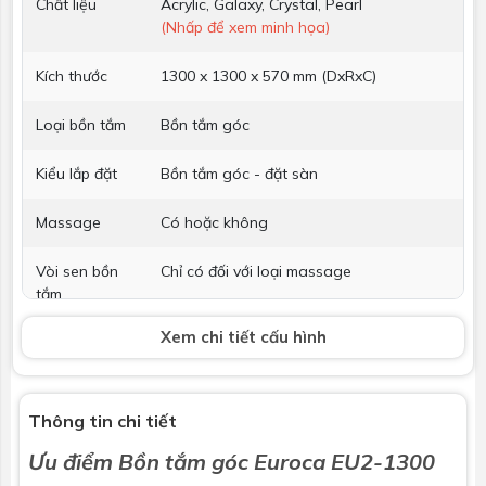
Chất liệu
Acrylic, Galaxy, Crystal, Pearl
(Nhấp để xem minh họa)
Kích thước
1300 x 1300 x 570 mm (DxRxC)
Loại bồn tắm
Bồn tắm góc
Kiểu lắp đặt
Bồn tắm góc - đặt sàn
Massage
Có hoặc không
Vòi sen bồn
Chỉ có đối với loại massage
tắm
Xem chi tiết cấu hình
Phụ kiện kèm
Không bao gồm
theo
Thông tin chi tiết
Ưu điểm Bồn tắm góc Euroca EU2-1300