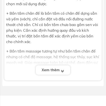
chọn mới sử dụng được.
+ Bồn tắm chân đế là bồn tắm có chân đế dựng sẵn
và yếm (vách), chỉ cần đặt và đấu nối đường nước
thoát chờ sẵn. Chỉ có bồn tắm chưa bao gồm sen vòi
phụ kiện. Cần xác định hướng quay đầu và kích
thước, vị trí đặt bồn tắm để xác định yếm của bồn
cho chính xác.
+ Bồn tắm massage tương tự như bồn tắm chân đế
nhưng có chế độ massage, hệ thống sục thủy, sục khí
mạnh mẽ. Giúp massage toàn bộ cơ thể, đem đến sự
thoải mái nhất cho người dùng. Có phích cắm như các
Xem thêm
thiết bị điện bình thường, cần thi công đường điện.
Đã bao gồm tất cả các phụ kiện tay sen vòi tắm. Cần
xác định vị trí đặt bồn tắm để xác định yếm của bồn
cho chính xác.
- Chọn chất liệu