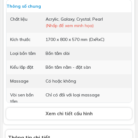
Thông số chung
Chất liệu
Acrylic, Galaxy, Crystal, Pearl
(Nhấp để xem minh họa)
Kích thước
1700 x 800 x 570 mm (DxRxC)
Loại bồn tắm
Bồn tắm dài
Kiểu lắp đặt
Bồn tắm nằm - đặt sàn
Massage
Có hoặc không
Vòi sen bồn
Chỉ có đối với loại massage
tắm
Xem chi tiết cấu hình
Phụ kiện kèm
Không bao gồm
theo
Thông tin chi tiết