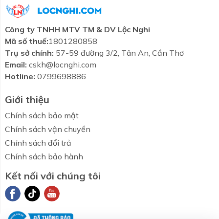
+ Chất liệu Acrylic: Nhựa thủy tinh độ bền cao
Công ty TNHH MTV TM & DV Lộc Nghi
Mã số thuế:
1801280858
+ Chất liệu Milk Pearl
Trụ sở chính:
57-59 đường 3/2, Tân An, Cần Thơ
Email:
cskh@locnghi.com
+ Chất liệu Galaxy: Siêu trắng kim tuyến
Hotline:
0799698886
Giới thiệu
+ Chất liệu Pearl: Siêu trắng ngọc trai
Chính sách bảo mật
Chính sách vận chuyển
Khuyến mãi chi tiết
Chính sách đổi trả
Xây, chân yếm, massage
Chính sách bảo hành
Kết nối với chúng tôi
Combo tiết
Thương hiệu
Liên hệ
Tin tức
kiệm