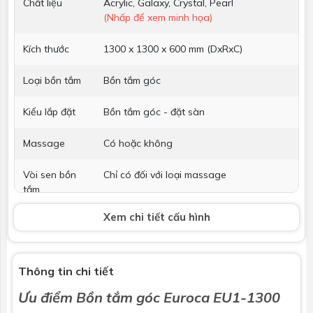
Chất liệu
Acrylic, Galaxy, Crystal, Pearl
(Nhấp để xem minh họa)
Kích thước
1300 x 1300 x 600 mm (DxRxC)
Loại bồn tắm
Bồn tắm góc
Kiểu lắp đặt
Bồn tắm góc - đặt sàn
Massage
Có hoặc không
Vòi sen bồn
Chỉ có đối với loại massage
tắm
Xem chi tiết cấu hình
Phụ kiện kèm
Không bao gồm
theo
Thông tin chi tiết
Ưu điểm Bồn tắm góc Euroca EU1-1300