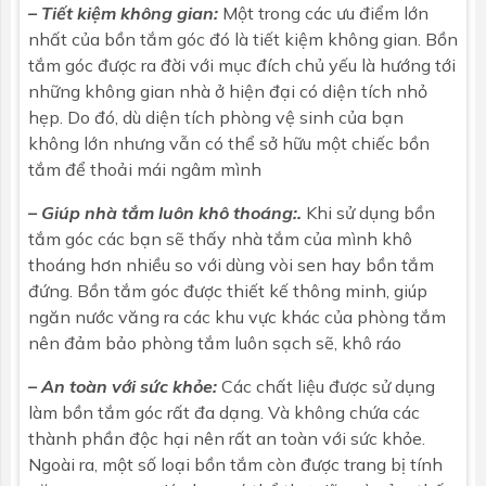
– Tiết kiệm không gian:
Một trong các ưu điểm lớn
nhất của
bồn tắm góc
đó là tiết kiệm không gian. Bồn
tắm góc được ra đời với mục đích chủ yếu là hướng tới
những không gian nhà ở hiện đại có diện tích nhỏ
hẹp. Do đó, dù diện tích phòng vệ sinh của bạn
không lớn nhưng vẫn có thể sở hữu một chiếc bồn
tắm để thoải mái ngâm mình
– Giúp nhà tắm luôn khô thoáng:.
Khi sử dụng bồn
tắm góc các bạn sẽ thấy nhà tắm của mình khô
thoáng hơn nhiều so với dùng vòi sen hay bồn tắm
đứng. Bồn tắm góc được thiết kế thông minh, giúp
ngăn nước văng ra các khu vực khác của phòng tắm
nên đảm bảo phòng tắm luôn sạch sẽ, khô ráo
– An toàn với sức khỏe:
Các chất liệu được sử dụng
làm bồn tắm góc rất đa dạng. Và không chứa các
thành phần độc hại nên rất an toàn với sức khỏe.
Ngoài ra, một số loại bồn tắm còn được trang bị tính