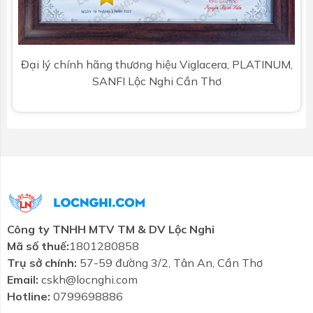
Đại lý chính hãng thương hiệu Viglacera, PLATINUM,
SANFI Lộc Nghi Cần Thơ
Công ty TNHH MTV TM & DV Lộc Nghi
Mã số thuế:
1801280858
Trụ sở chính:
57-59 đường 3/2, Tân An, Cần Thơ
Combo tiết
Thương hiệu
Liên hệ
Tin tức
Email:
cskh@locnghi.com
kiệm
Hotline:
0799698886