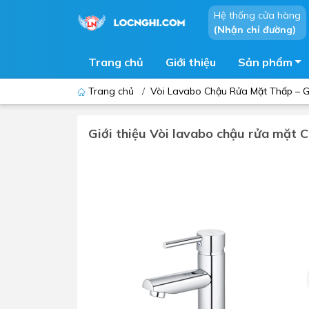
Hệ thống cửa hàng
(Nhận chỉ đường)
Trang chủ
Giới thiệu
Sản phẩm
Trang chủ
/
Vòi Lavabo Chậu Rửa Mặt Thấp – Gi
Giới thiệu Vòi lavabo chậu rửa mặt
Bồn cầu
Bồn t
Thiết bị nhà tiểu
Phòng
Lavabo - Chậu rửa mặt
Sen t
Vòi lavabo
Vòi s
Vòi chậu - vòi hồ - vòi gắn tường
Máy t
Máy sấy tay
Phụ k
Lavabo tủ - Lavabo kính
Chậu 
Sen t