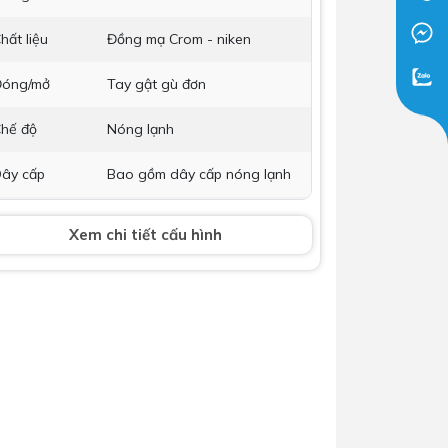
Dịch Vụ Lắp Đặt Bồn Cầu &
hất liệu
Đồng mạ Crom - niken
Lavabo Lộc Nghi Cần Thơ –
Chuyên Nghiệp & Tận Tâm
óng/mở
Tay gật gù đơn
hế độ
Nóng lạnh
ây cấp
Bao gồm dây cấp nóng lạnh
ộ xả
Kèm bộ xả nhấn
Xem chi tiết cấu hình
hụ kiện kèm
Phụ kiện lắp đặt
heo
ích thước
H=145 x H1=59 x L=108 mm
ảo hành
Nhấp để xem chính sách bảo
hành