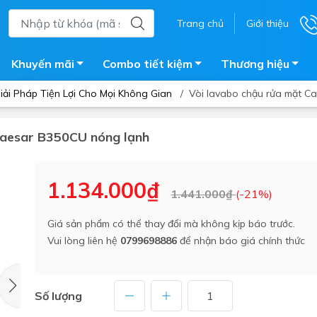
Trang chủ
Giới thiệu
Khuyến mãi
Combo tiết kiệm
Thương hiệu
ải Pháp Tiện Lợi Cho Mọi Không Gian
/
Vòi lavabo chậu rửa mặt C
 Caesar B350CU nóng lạnh
ắm
Bồn nước
 tắm kính
Máy nước nóng năng lượng 
1.134.000₫
1.441.000₫
(-21%)
trời
ắm đứng
Bồn bảo ôn
en tắm
Giá sản phẩm có thể thay đổi mà không kịp báo trước.
Bồn nhựa tự hoại
Vui lòng liên hệ
0799698886
để nhận báo giá chính thức
ắm nước nóng điện
Máy bơm tăng áp
iện nhà tắm
Vòi pha nóng lạnh
giặt
Số lượng
Vật tư
ắm âm tường