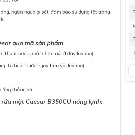
óng, ngăn ngừa gỉ sét, đảm bảo sử dụng tốt trong
C
dễ
Đ
C
Caesar qua mã sản phẩm
D
ốn thoát nước phải nhấn nút ở đáy lavabo)
 hợp ti thoát nước ngay trên vòi lavabo)
B
P
t
m ống thẳng sứ
K
u rửa mặt Caesar B350CU nóng lạnh:
B