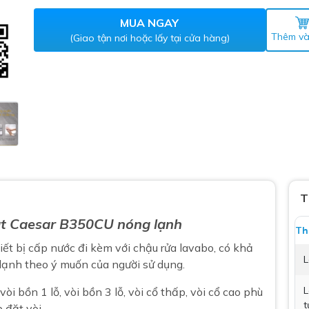
Máy nước nóng gián tiếp
ắm
MUA NGAY
Thêm và
(Giao tận nơi hoặc lấy tại cửa hàng)
thiết bị vệ sinh Lộc Nghi lựa
T
bồn cầu nhà trọ giá rẻ
t
Caesar B350CU nóng lạnh
thiết bị vệ sinh chính hãng
Th
 Máy nước nóng năng lượng
hiết bị cấp nước đi kèm với
chậu rửa lavabo
, có khả
L
ời
 lạnh theo ý muốn của người sử dụng.
thiết bị vệ sinh cao cấp
L
vòi bồn 1 lỗ, vòi bồn 3 lỗ, vòi cổ thấp, vòi cổ cao phù
t
p đặt vòi