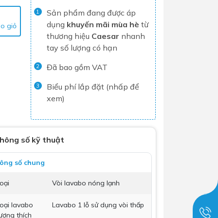
Sản phẩm đang được áp
Tủ lạnh
1
dụng
khuyến mãi mùa hè
từ
o giỏ
Máy rửa chén
thương hiệu
Caesar
nhanh
Nồi chiên không dầu
tay số lượng có hạn
Nồi cơm điện
Đã bao gồm VAT
2
Gia dụng
Biểu phí lắp đặt (nhấp để
3
xem)
Dịch Vụ Lắp Đặt Thiết Bị Nhà Bếp
Lộc Nghi Cần Thơ – Chuyên
Nghiệp và Tận Tâm
hông số kỹ thuật
Dịch Vụ Lắp Đặt Thiết Bị Ngành
ông số chung
Nước Lộc Nghi Cần Thơ – Chuyên
Nghiệp & Uy Tín
oại
Vòi lavabo nóng lạnh
Dịch Vụ Lắp Đặt Sen Vòi và Phụ
Kiện Nhà Tắm Lộc Nghi Cần Thơ –
oại lavabo
Lavabo 1 lỗ sử dụng vòi thấp
ương thích
Chuyên Nghiệp và Tận Tâm