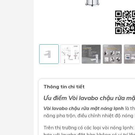
Sen t
Phụ kiện nhà vệ sinh
Combo 
chọn
Gương nhà vệ sinh - nhà tắm
Thông tin chi tiết
Combo 
Máy sấy tay
Ưu điểm
Vòi lavabo chậu rửa mặ
Combo 
Nắp bồn cầu
Combo
Vòi lavabo chậu rửa mặt nóng lạnh
là t
Nắp điện tử
mặt tr
năng pha trộn, điều chỉnh nhiệt độ nóng
Combo 
Trên thị trường có các loại vòi nóng lạnh: 
hợp với lavabo đặt bàn không có vị trí lắ