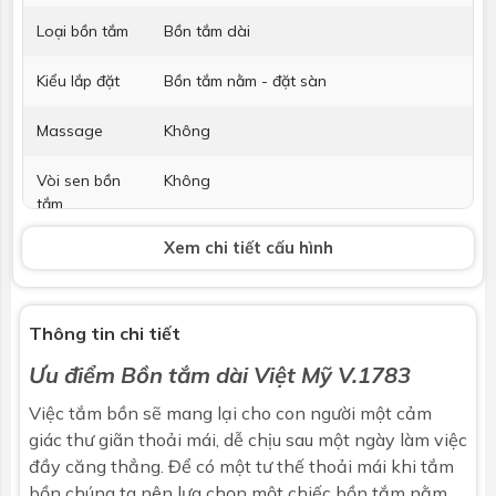
Loại bồn tắm
Bồn tắm dài
Kiểu lắp đặt
Bồn tắm nằm - đặt sàn
Massage
Không
Vòi sen bồn
Không
tắm
Xem chi tiết cấu hình
Phụ kiện kèm
Không bao gồm
theo
Thông tin chi tiết
Ưu điểm
Bồn tắm dài Việt Mỹ V.1783
Việc tắm bồn sẽ mang lại cho con người một cảm
giác thư giãn thoải mái, dễ chịu sau một ngày làm việc
đầy căng thẳng. Để có một tư thế thoải mái khi tắm
bồn chúng ta nên lựa chọn một chiếc bồn tắm nằm.