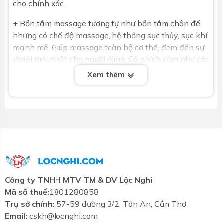
cho chính xác.
+ Bồn tắm massage tương tự như bồn tắm chân đế
nhưng có chế độ massage, hệ thống sục thủy, sục khí
mạnh mẽ. Giúp massage toàn bộ cơ thể, đem đến sự
thoải mái nhất cho người dùng. Có phích cắm như các
thiết bị điện bình thường, cần thi công đường điện.
Xem thêm
Đã bao gồm tất cả các phụ kiện tay sen vòi tắm. Cần
xác định vị trí đặt bồn tắm để xác định yếm của bồn
cho chính xác.
- Chọn chất liệu
+ Chất liệu Acrylic: Nhựa thủy tinh độ bền cao.
Công ty TNHH MTV TM & DV Lộc Nghi
+ Chất liệu Galaxy: Siêu trắng kim tuyến
Mã số thuế:
1801280858
Trụ sở chính:
57-59 đường 3/2, Tân An, Cần Thơ
Email:
cskh@locnghi.com