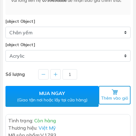
Vui lòng liên hệ
0799698886
để nhận báo giá chính thức
[object Object]
[object Object]
Số lượng
MUA NGAY
Thêm vào giỏ
(Giao tận nơi hoặc lấy tại cửa hàng)
Tình trạng:
Còn hàng
Thương hiệu:
Việt Mỹ
Mã sản phẩm:
V.1783