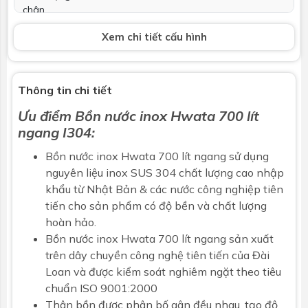
chân
Xem chi tiết cấu hình
Tổng cao bồn
~920 mm
Bảo hành
Bảo hành chính hãng 12 năm
Thông tin chi tiết
Thông số kỹ thuật trên đây có dung sai ± 8%. (theo bản
Ưu điểm
Bồn nước inox Hwata 700 lít
công bố chất lượng sản phẩm). Có thể được thay đổi bởi
ngang I304
:
nhà sản xuất mà không kịp báo trước.
Bồn nước inox
Hwata 700 lít ngang sử dụng
nguyên liệu inox SUS 304 chất lượng cao nhập
khẩu từ Nhật Bản & các nước công nghiệp tiên
tiến cho sản phẩm có độ bền và chất lượng
hoàn hảo.
Bồn nước inox
Hwata
700 lít ngang sản xuất
trên dây chuyền công nghệ tiên tiến của Đài
Loan và được kiểm soát nghiêm ngặt theo tiêu
chuẩn ISO 9001:2000
Thân bồn được phân bố gân đều nhau, tạo độ