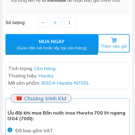
Vui lòng liên hệ
0799698886
để nhận báo giá chính thức
Số lượng
MUA NGAY
Thêm vào giỏ
(Giao tận nơi hoặc lấy tại cửa hàng)
Tình trạng:
Còn hàng
Thương hiệu:
Hwata
Mã sản phẩm:
BI304-Hwata-N700L
Chương trình KM
Ưu đãi khi mua Bồn nước inox Hwata 700 lít ngang
I304 (700l):
Đã bao gồm VAT
1