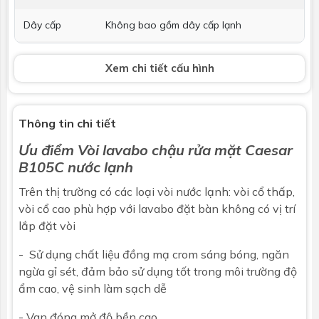
Dây cấp
Không bao gồm dây cấp lạnh
Bộ xả
Không bao gồm
Xem chi tiết cấu hình
Phụ kiện kèm
Phụ kiện lắp đặt
theo
Thông tin chi tiết
Kích thước
H=90 x H1=48 x L=100 mm
Ưu điểm
Vòi lavabo chậu rửa mặt
Caesar
B105C nước lạnh
Bảo hành
Nhấp để xem chính sách bảo hành
Trên thị trường có các loại
vòi nước lạnh
: vòi cổ thấp,
vòi cổ cao phù hợp với lavabo đặt bàn không có vị trí
lắp đặt vòi
- Sử dụng chất liệu đồng mạ crom sáng bóng, ngăn
ngừa gỉ sét, đảm bảo sử dụng tốt trong môi trường độ
ẩm cao, vệ sinh làm sạch dễ
- Van đóng mở độ bền cao