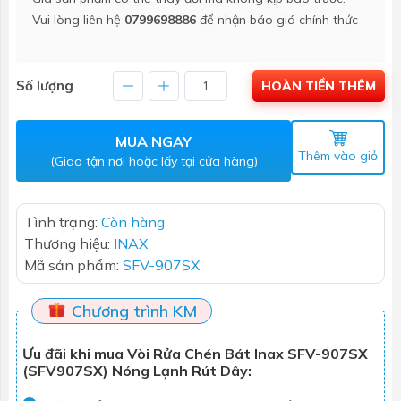
Vui lòng liên hệ
0799698886
để nhận báo giá chính thức
Số lượng
HOÀN TIỀN THÊM
MUA NGAY
Thêm vào giỏ
(Giao tận nơi hoặc lấy tại cửa hàng)
Tình trạng:
Còn hàng
Thương hiệu:
INAX
Mã sản phẩm:
SFV-907SX
Chương trình KM
Ưu đãi khi mua Vòi Rửa Chén Bát Inax SFV-907SX
(SFV907SX) Nóng Lạnh Rút Dây: