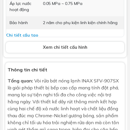
Áp lực nước
0.05 MPa ~ 0.75 MPa
hoạt động
Bảo hành
2 năm cho phụ kiện linh kiện chính hãng
Chi tiết cấu tạo
Xem chi tiết cấu hình
Chất liệu thân
Đồng thau đúc nguyên khối chính hãng
vòi
INAX
Lớp mạ bề
Chrome / Nickel sáng bóng chống ăn
Thông tin chi tiết
mặt
mòn
Tổng quan:
Vòi rửa bát nóng lạnh INAX SFV-907SX
Đầu vòi &
Đầu vòi rút dây điều chỉnh 2 chế độ nước,
là giải pháp thiết bị bếp cao cấp mang tính đột phá,
Dây rút
chống vặn xoắn
mang lại sự tiện nghi tối đa cho công việc nội trợ
hằng ngày. Với thiết kế dây rút thông minh kết hợp
Van điều
Lõi van đĩa sứ (Ceramic) chống mài mòn,
cùng hai chế độ xả nước linh hoạt và chất liệu đồng
khiển
tuổi thọ cao
thau đúc mạ Chrome-Nickel gương bóng, sản phẩm
không chỉ tối ưu hóa trải nghiệm rửa dọn mà còn tôn
Sản phẩm đi kèm / Phụ kiện
vinh nét thẩm mỹ sang trọng, hiện đại cho căn bếp.