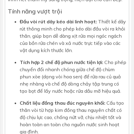
Thành phần
Thân vòi rửa bát SFV-907SX, đầu vòi rút
Tính năng vượt trội
chính
dây, quả tạ trọng lực
Đầu vòi rút dây kéo dài linh hoạt:
Thiết kế dây
Dây cấp đi
2 dây cấp nước nóng lạnh inox cao cấp
rút thông minh cho phép kéo dài đầu vòi ra khỏi
kèm
đồng bộ
thân, giúp bạn dễ dàng xịt rửa mọi ngóc ngách
của bồn rửa chén và xả nước trực tiếp vào các
Bộ phụ kiện
Đầy đủ đai ốc, chân ren cố định mặt chậu
vật dụng kích thước lớn.
cố định
và gioăng đệm cao su
Tích hợp 2 chế độ phun nước tiện lợi:
Cho phép
chuyển đổi nhanh chóng giữa chế độ chùm
phun xòe (dạng vòi hoa sen) để rửa rau củ quả
nhẹ nhàng và chế độ dòng chảy tập trung có
tạo bọt để lấy nước hoặc rửa dầu mỡ hiệu quả.
Chất liệu đồng thau đúc nguyên khối:
Cấu tạo
thân vòi từ hợp kim đồng thau nguyên chất có
độ chịu lực cao, chống nứt vỡ, chịu nhiệt tốt và
hoàn toàn an toàn cho nguồn nước sinh hoạt
gia đình.