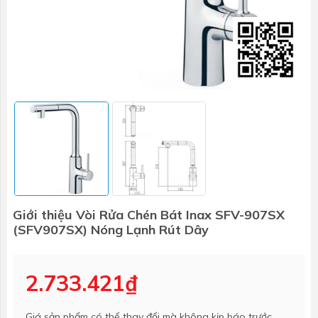
Giới thiệu Vòi Rửa Chén Bát Inax SFV-907SX
(SFV907SX) Nóng Lạnh Rút Dây
2.733.421₫
Giá sản phẩm có thể thay đổi mà không kịp báo trước.