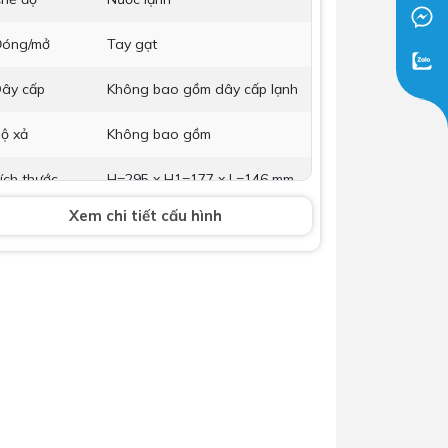
Dịch Vụ Lắp Đặt Bồn Cầu &
óng/mở
Tay gạt
Lavabo Lộc Nghi Cần Thơ –
Chuyên Nghiệp & Tận Tâm
ây cấp
Không bao gồm dây cấp lạnh
ộ xả
Không bao gồm
ích thước
H=295 x H1=177 x L=146 mm
Xem chi tiết cấu hình
hụ kiện kèm
Phụ kiện lắp đặt.
heo
ảo hành
Nhấp để xem chính sách bảo
hành