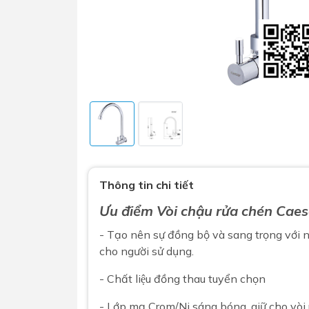
Sen t
Phụ kiện nhà vệ sinh
Combo 
chọn
Gương nhà vệ sinh - nhà tắm
Thông tin chi tiết
Combo 
Máy sấy tay
Ưu điểm
Vòi chậu rửa chén
Caes
Combo 
Nắp bồn cầu
- Tạo nên sự đồng bộ và sang trọng với n
Combo
Nắp điện tử
cho người sử dụng.
mặt tr
- Chất liệu đồng thau tuyển chọn
Combo 
- Lớp mạ Crom/Ni sáng bóng, giữ cho vòi 