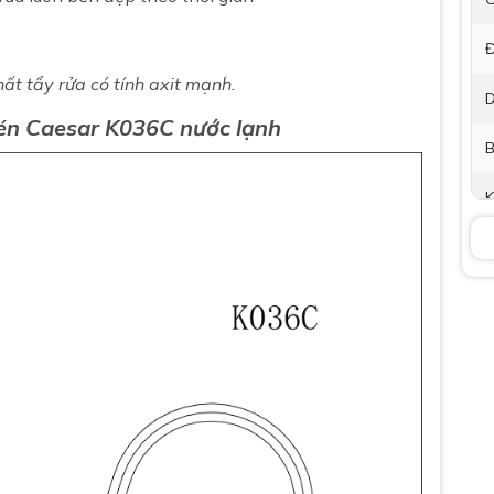
Đ
́t tẩy rửa có tính axit mạnh.
D
hén
Caesar
K036C
nước lạnh
B
K
P
t
B