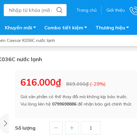
Trang chủ
Giới thiệu
Khuyến mãi
Combo tiết kiệm
Thương hiệu
hén Caesar K036C nước lạnh
 K036C nước lạnh
ắm
Bồn nước
 tắm kính
Máy nước nóng năng lượng 
616.000₫
869.000₫
(-29%)
trời
ắm đứng
Bồn bảo ôn
en tắm
Giá sản phẩm có thể thay đổi mà không kịp báo trước.
Bồn nhựa tự hoại
Vui lòng liên hệ
0799698886
để nhận báo giá chính thức
ắm nước nóng điện
Máy bơm tăng áp
iện nhà tắm
Vòi pha nóng lạnh
giặt
Số lượng
Vật tư
ắm âm tường