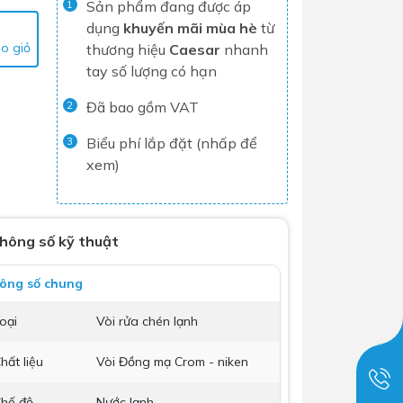
Sản phẩm đang được áp
1
Tủ lạnh
dụng
khuyến mãi mùa hè
từ
o giỏ
thương hiệu
Caesar
nhanh
Máy rửa chén
tay số lượng có hạn
Nồi chiên không dầu
Đã bao gồm VAT
2
Nồi cơm điện
Gia dụng
Biểu phí lắp đặt (nhấp để
3
xem)
Dịch Vụ Lắp Đặt Thiết Bị Nhà Bếp
Lộc Nghi Cần Thơ – Chuyên
hông số kỹ thuật
Nghiệp và Tận Tâm
Dịch Vụ Lắp Đặt Thiết Bị Ngành
ông số chung
Nước Lộc Nghi Cần Thơ – Chuyên
oại
Vòi rửa chén lạnh
Nghiệp & Uy Tín
Dịch Vụ Lắp Đặt Sen Vòi và Phụ
hất liệu
Vòi Đồng mạ Crom - niken
Kiện Nhà Tắm Lộc Nghi Cần Thơ –
Chuyên Nghiệp và Tận Tâm
hế độ
Nước lạnh