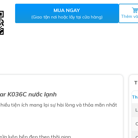
Máy nước nóng gián tiếp
ắm
MUA NGAY
Thêm và
(Giao tận nơi hoặc lấy tại cửa hàng)
thiết bị vệ sinh Lộc Nghi lựa
T
bồn cầu nhà trọ giá rẻ
ar K036C nước lạnh
Th
thiết bị vệ sinh chính hãng
hiều tiện ích mang lại sự hài lòng và thỏa mãn nhất
 Máy nước nóng năng lượng
L
ời
C
thiết bị vệ sinh cao cấp
rửa luôn bền đẹp theo thời gian
C