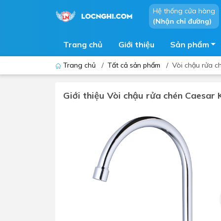
Hệ thống cửa hàng
(Nhận chỉ đường)
Trang chủ
Giới thiệu
Sản phẩm
Trang chủ
/
Tất cả sản phẩm
/
Vòi chậu rửa c
Giới thiệu Vòi chậu rửa chén Caesar
Bồn cầu
Bồn t
Thiết bị nhà tiểu
Phòng
Lavabo - Chậu rửa mặt
Sen t
Vòi lavabo
Vòi s
Vòi chậu - vòi hồ - vòi gắn tường
Máy t
Máy sấy tay
Phụ k
Lavabo tủ - Lavabo kính
Chậu 
Sen t