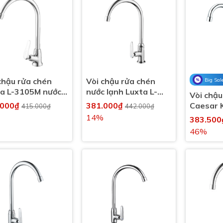
chậu rửa chén
Vòi chậu rửa chén
Big Sal
ta L-3105M nước
nước lạnh Luxta L-
Vòi chậu
3102T3
.000₫
381.000₫
Caesar 
415.000₫
442.000₫
lạnh
14%
383.50
46%