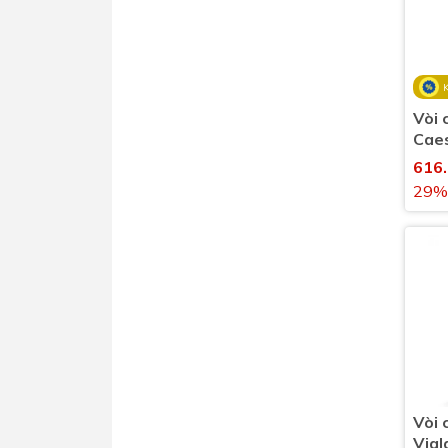
Vòi 
Cae
lạnh
616
29%
Vòi 
Vig