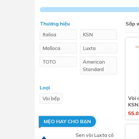
Sen t
Thương hiệu
Sắp x
Italisa
KSN
Malloca
Luxta
TOTO
American
Standard
Phụ kiện nhà vệ sinh
Combo 
chọn
Viglacera
Caesar
Gương nhà vệ sinh - nhà tắm
Loại
Combo 
Máy sấy tay
INAX
Vòi 
Vòi bếp
Combo 
Nắp bồn cầu
KSN
Combo
nước
Nắp điện tử
55.
mặt tr
MẸO HAY CHO BẠN
Combo 
Sen vòi Luxta có