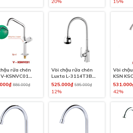
20%
15%
chậu rửa chén
Vòi chậu rửa chén
Vòi chậu
 V-KSNVC01
Luxta L-3114T3B
KSN KS
 lạnh
nước lạnh
nước lạn
.000₫
525.000₫
531.00
886.000₫
595.000₫
12%
42%