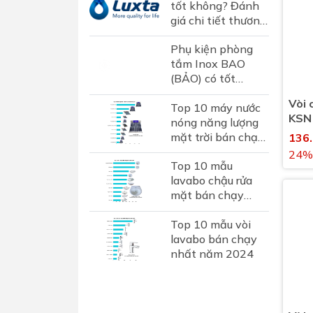
tốt không? Đánh
giá chi tiết thương
hiệu sen vòi Luxta
Phụ kiện phòng
tại Việt Nam
tắm Inox BAO
(BẢO) có tốt
không? Đánh giá
Vòi 
Top 10 máy nước
chi tiết thương
KSN
nóng năng lượng
hiệu phụ kiện inox
nước
mặt trời bán chạy
hơn...
136
nhất 2024
24%
Top 10 mẫu
lavabo chậu rửa
mặt bán chạy
nhất năm 2024
Top 10 mẫu vòi
lavabo bán chạy
nhất năm 2024