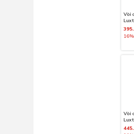
Vòi 
Lux
nước
395
16%
Vòi 
Lux
nước
445