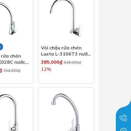
Vòi chậu rửa chén
e
Luxta L-3106T3 nước
 rửa chén
lạnh
K028C nước
385.000₫
438.000₫
12%
0₫
704.000₫