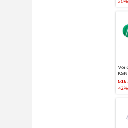
30%
Vòi 
KSN
nước
516
42%