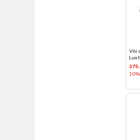
Vòi 
Lux
lạnh
375
10%