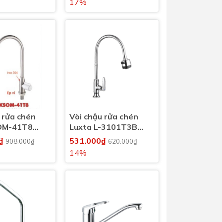
17%
 rửa chén
Vòi chậu rửa chén
OM-41T8
Luxta L-3101T3B
h
nước lạnh
0₫
531.000₫
908.000₫
620.000₫
14%