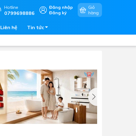
Hotline
Đăng nhập
Giỏ
0799698886
Đăng ký
hàng
Liên hệ
Tin tức
Chậu rửa chén
mặt
Bếp điện - bếp từ âm bàn
Vòi chậu rửa chén
Bếp gas âm bàn
Máy hút khói - hút mùi
Lò vi sóng - lò nướng - lò hấp
Phụ kiện nhà bếp
Tủ bảo quản rượu