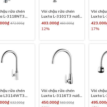
chậu rửa chén
Vòi chậu rửa chén
Vòi chậu
ta L-3118NT3
Luxta L-3101T3 nước
Luxta L
 lạnh
lạnh
lạnh
.000₫
403.000₫
423.00
472.000₫
460.000₫
12%
17%
chậu rửa chén
Vòi chậu rửa chén
Vòi chậu
ta L3114WT3
Luxta L-3116T3 nước
Luxta L
 lạnh
lạnh
nước lạn
.000₫
450.000₫
495.00
632.000₫
560.000₫