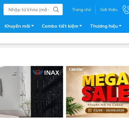
Trang chủ
Giới thiệu
Khuyến mãi
Combo tiết kiệm
Thương hiệu
ắm
Bồn nước
 tắm kính
Máy nước nóng năng lượng 
trời
ắm đứng
Bồn bảo ôn
en tắm
Bồn nhựa tự hoại
ắm nước nóng điện
Máy bơm tăng áp
iện nhà tắm
Vòi pha nóng lạnh
giặt
Vật tư
ắm âm tường