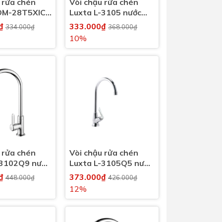
 rửa chén
Vòi chậu rửa chén
OM-28T5XICN
Luxta L-3105 nước
h
lạnh
0₫
333.000₫
334.000₫
368.000₫
10%
 rửa chén
Vòi chậu rửa chén
-3102Q9 nước
Luxta L-3105Q5 nước
lạnh
0₫
373.000₫
448.000₫
426.000₫
12%