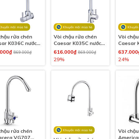
Khuyến mãi mùa hè
Khuyến mãi mùa hè
Khuyến
chậu rửa chén
Vòi chậu rửa chén
Vòi chậu
sar K036C nước
Caesar K035C nước
Caesar 
lạnh
lạnh
.000₫
616.000₫
637.00
869.000₫
869.000₫
29%
24%
chậu rửa chén
Vòi chậu
Khuyến mãi mùa hè
lacera VG707
America