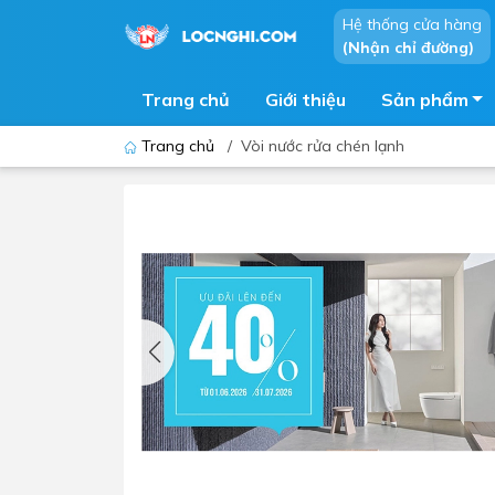
Hệ thống cửa hàng
(Nhận chỉ đường)
Trang chủ
Giới thiệu
Sản phẩm
Trang chủ
/
Vòi nước rửa chén lạnh
Bồn cầu
Bồn t
Thiết bị nhà tiểu
Phòng
Lavabo - Chậu rửa mặt
Sen t
Vòi lavabo
Vòi s
Vòi chậu - vòi hồ - vòi gắn tường
Máy t
Máy sấy tay
Phụ k
Lavabo tủ - Lavabo kính
Chậu 
Sen t