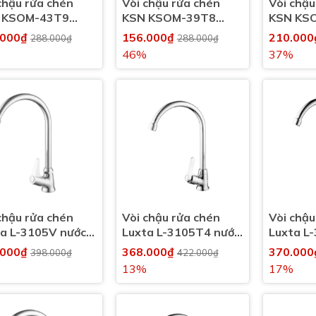
chậu rửa chén
Vòi chậu rửa chén
Vòi chậu
 KSOM-43T9
KSN KSOM-39T8
KSN KS
 lạnh
nước lạnh
nước lạn
.000₫
156.000₫
210.00
288.000₫
288.000₫
46%
37%
chậu rửa chén
Vòi chậu rửa chén
Vòi chậu
a L-3105V nước
Luxta L-3105T4 nước
Luxta L
lạnh
lạnh
.000₫
368.000₫
370.00
398.000₫
422.000₫
13%
17%