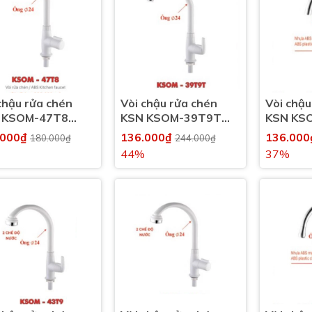
chậu rửa chén
Vòi chậu rửa chén
Vòi chậu
 KSOM-47T8
KSN KSOM-39T9T
KSN KS
 lạnh
nước lạnh
nước lạn
.000₫
136.000₫
136.00
180.000₫
244.000₫
44%
37%