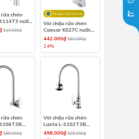
 rửa chén
Khuyến mãi mùa hè
-3114T3 nước
Vòi chậu rửa chén
0₫
Caesar K027C nước
510.000₫
lạnh
442.000₫
583.000₫
24%
 rửa chén
Vòi chậu rửa chén
-3106T3B
Luxta L-3102T3B
h
nước lạnh
0₫
498.000₫
580.000₫
600.000₫