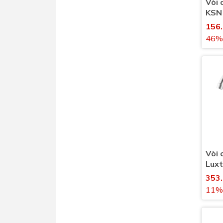
Vòi 
KSN
nước
156
46%
Vòi 
Luxt
lạnh
353
11%