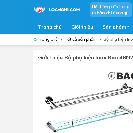
Hệ thống cửa hàng
(Nhận chỉ đường)
Trang chủ
Giới thiệu
Sản phẩm
Trang chủ
/
Tất cả sản phẩm
/
Bộ phụ kiện In
Giới thiệu Bộ phụ kiện Inox Bao 4BN23
Bồn cầu
Bồn t
Thiết bị nhà tiểu
Phòng
Lavabo - Chậu rửa mặt
Sen t
Vòi lavabo
Vòi s
Vòi chậu - vòi hồ - vòi gắn tường
Máy t
Máy sấy tay
Phụ k
Lavabo tủ - Lavabo kính
Chậu 
Sen t