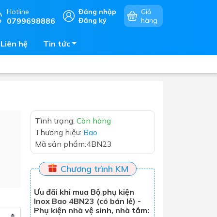
Hotline
Đăng nhập
Giỏ
0799698886
Đăng ký
hàng
Liên hệ
Tin tức
Chậu rửa chén
Tình trạng:
Còn hàng
mặt
Bếp điện - bếp từ âm bàn
Thương hiệu:
Bao
Vòi chậu rửa chén
Mã sản phẩm:
4BN23
Bếp gas âm bàn
Máy hút khói - hút mùi
Chương trình KM
Lò vi sóng - lò nướng - lò hấp
Ưu đãi khi mua Bộ phụ kiện
Phụ kiện nhà bếp
Inox Bao 4BN23 (có bán lẻ) -
Phụ kiện nhà vệ sinh, nhà tắm:
Tủ bảo quản rượu