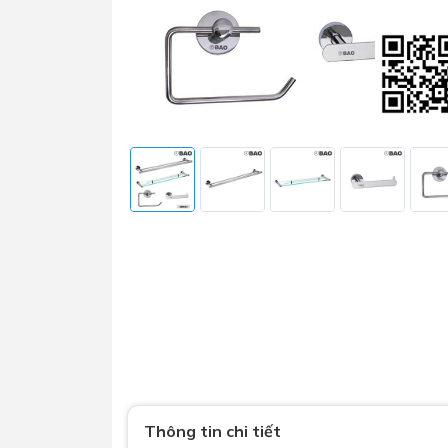
Sen t
Phụ kiện nhà vệ sinh
Combo 
chọn
Gương nhà vệ sinh - nhà tắm
Combo 
Máy sấy tay
Combo 
Nắp bồn cầu
Combo
Nắp điện tử
mặt tr
Combo 
Thông tin chi tiết