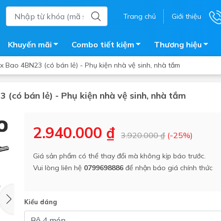
Trang chủ
Giới thiệu
Khuyến mãi
Combo tiết kiệm
Thương hiệu
ox Bao 4BN23 (có bán lẻ) - Phụ kiện nhà vệ sinh, nhà tắm
 (có bán lẻ) - Phụ kiện nhà vệ sinh, nhà tắm
ắm
Bồn nước
 tắm kính
Máy nước nóng năng lượng 
2.940.000 ₫
3.920.000 ₫
(-25%)
trời
ắm đứng
Bồn bảo ôn
en tắm
Giá sản phẩm có thể thay đổi mà không kịp báo trước.
Bồn nhựa tự hoại
Vui lòng liên hệ
0799698886
để nhận báo giá chính thức
ắm nước nóng điện
Máy bơm tăng áp
iện nhà tắm
Vòi pha nóng lạnh
giặt
Kiểu dáng
Vật tư
ắm âm tường