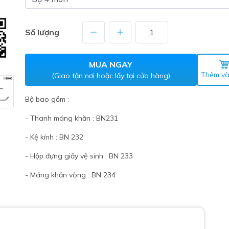
Máy nước nóng gián tiếp
ắm
Số lượng
MUA NGAY
Thêm và
(Giao tận nơi hoặc lấy tại cửa hàng)
Bộ bao gồm :
- Thanh máng khăn : BN231
thiết bị vệ sinh Lộc Nghi lựa
- Kệ kính : BN 232
bồn cầu nhà trọ giá rẻ
- Hộp đựng giấy vệ sinh : BN 233
thiết bị vệ sinh chính hãng
- Máng khăn vòng : BN 234
 Máy nước nóng năng lượng
ời
thiết bị vệ sinh cao cấp