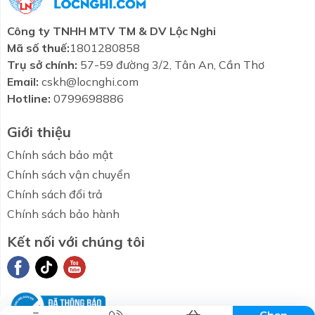
Công ty TNHH MTV TM & DV Lộc Nghi
Mã số thuế:
1801280858
Trụ sở chính:
57-59 đường 3/2, Tân An, Cần Thơ
Email:
cskh@locnghi.com
Hotline:
0799698886
Giới thiệu
Chính sách bảo mật
Chính sách vận chuyển
Chính sách đổi trả
Chính sách bảo hành
Kết nối với chúng tôi
Combo tiết
Thương hiệu
Liên hệ
Tin tức
kiệm