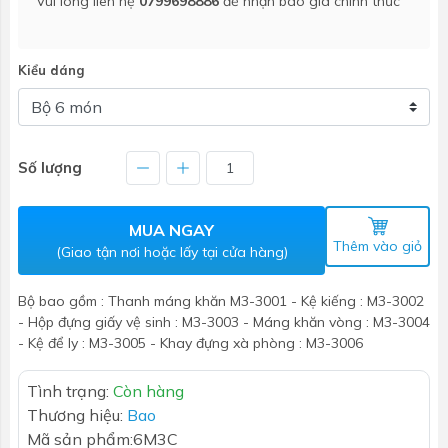
Vui lòng liên hệ
0799698886
để nhận báo giá chính thức
Kiểu dáng
Số lượng
MUA NGAY
Thêm vào giỏ
(Giao tận nơi hoặc lấy tại cửa hàng)
Bộ bao gồm : Thanh máng khăn M3-3001 - Kệ kiếng : M3-3002
- Hộp đựng giấy vệ sinh : M3-3003 - Máng khăn vòng : M3-3004
- Kệ để ly : M3-3005 - Khay đựng xà phòng : M3-3006
Tình trạng:
Còn hàng
Thương hiệu:
Bao
Mã sản phẩm:
6M3C