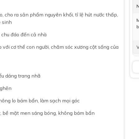
N
o, cho ra sản phẩm nguyên khối, tỉ lệ hút nước thấp,
M
 sinh
b
m chu đáo đến cả nhà
p với cơ thể con người, chăm sóc xương cột sống của
V
T
K
iểu dáng trang nhã
nghẽn
B
không lo bám bẩn, làm sạch mọi góc
ar, bề mặt men sáng bóng, không bám bẩn