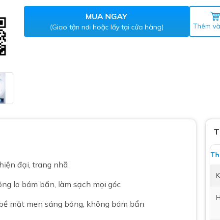
Máy nước nóng gián tiếp
ắm
MUA NGAY
Thêm và
(Giao tận nơi hoặc lấy tại cửa hàng)
thiết bị vệ sinh Lộc Nghi lựa
T
bồn cầu nhà trọ giá rẻ
Th
thiết bị vệ sinh chính hãng
hiện đại, trang nhã
 Máy nước nóng năng lượng
K
hông lo bám bẩn, làm sạch mọi góc
ời
H
thiết bị vệ sinh cao cấp
 bề mặt men sáng bóng, không bám bẩn