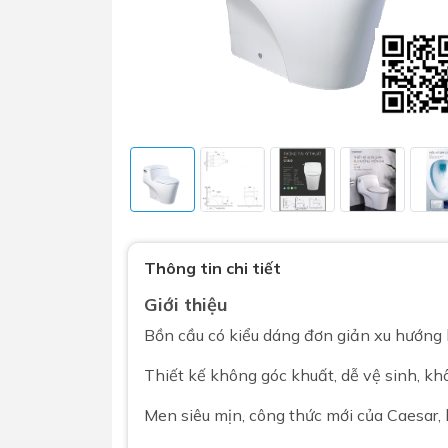
Sen t
Phụ kiện nhà vệ sinh
Combo 
chọn
Gương nhà vệ sinh - nhà tắm
Thông tin chi tiết
Combo 
Máy sấy tay
Giới thiệu
Combo 
Nắp bồn cầu
Bồn cầu
có kiểu dáng đơn giản xu hướng 
Combo
Nắp điện tử
Thiết kế không góc khuất, dễ vệ sinh, k
mặt tr
Combo 
Men siêu mịn, công thức mới của
Caesar
,