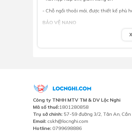
- Chỗ ngồi thoải mái, được thiết kế phù 
BẢO VỆ NANO
Công nghệ Nano Protect hợp tác với T
bụi
CÔNG NGHỆ XẢ NƯỚC
Hệ thống xả rửa và siphon vượt trội cho 
Bản vẽ kỹ thuật
Bồn
1 khối
Caesar
Công ty TNHH MTV TM & DV Lộc Nghi
Mã số thuế:
1801280858
Trụ sở chính:
57-59 đường 3/2, Tân An, Cần
Email:
cskh@locnghi.com
Hotline:
0799698886