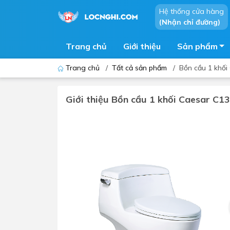
Hệ thống cửa hàng
(Nhận chỉ đường)
Trang chủ
Giới thiệu
Sản phẩm
Trang chủ
/
Tất cả sản phẩm
/
Bồn cầu 1 khối
Giới thiệu Bồn cầu 1 khối Caesar C1
Bồn cầu
Bồn t
Thiết bị nhà tiểu
Phòng
Lavabo - Chậu rửa mặt
Sen t
Vòi lavabo
Vòi s
Vòi chậu - vòi hồ - vòi gắn tường
Máy t
Máy sấy tay
Phụ k
Lavabo tủ - Lavabo kính
Chậu 
Sen t