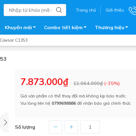
Trang chủ
Giới thiệu
Khuyến mãi
Combo tiết kiệm
Thương hiệu
 Caesar C1353
353
ắm
Bồn nước
 tắm kính
Máy nước nóng năng lượng 
7.873.000₫
12.064.000₫
(-35%)
trời
ắm đứng
Bồn bảo ôn
en tắm
Giá sản phẩm có thể thay đổi mà không kịp báo trước.
Bồn nhựa tự hoại
Vui lòng liên hệ
0799698886
để nhận báo giá chính thức
ắm nước nóng điện
Máy bơm tăng áp
iện nhà tắm
Vòi pha nóng lạnh
giặt
Số lượng
Vật tư
ắm âm tường