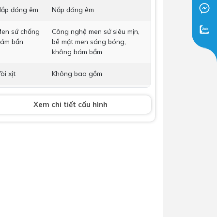
ắp đóng êm
Nắp đóng êm
Dịch Vụ Lắp Đặt Bồn Cầu &
Lavabo Lộc Nghi Cần Thơ –
en sứ chống
Công nghệ men sứ siêu mịn,
Chuyên Nghiệp & Tận Tâm
ám bẩn
bề mặt men sáng bóng,
không bám bẩm
òi xịt
Không bao gồm
âm thoát
300 mm
Xem chi tiết cấu hình
ích thước
710 x 460 x 640(mm) (DxRxC)
ảo hành
Nhấp để xem chính sách bảo
hành