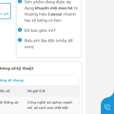
Sản phẩm đang được áp
1
Tủ lạnh
dụng
khuyến mãi mùa hè
từ
o giỏ
thương hiệu
Caesar
nhanh
Máy rửa chén
tay số lượng có hạn
Nồi chiên không dầu
Đã bao gồm VAT
2
Nồi cơm điện
Gia dụng
Biểu phí lắp đặt (nhấp để
3
xem)
Dịch Vụ Lắp Đặt Thiết Bị Nhà Bếp
Lộc Nghi Cần Thơ – Chuyên
hông số kỹ thuật
Nghiệp và Tận Tâm
Dịch Vụ Lắp Đặt Thiết Bị Ngành
ông số chung
Nước Lộc Nghi Cần Thơ – Chuyên
iểu xả
Xả gạt 6 lít
Nghiệp & Uy Tín
Dịch Vụ Lắp Đặt Sen Vòi và Phụ
ệ thống xả
Công nghệ xả siphon mạnh
Kiện Nhà Tắm Lộc Nghi Cần Thơ –
mẽ, xả sạch mọi chất bẩn
Chuyên Nghiệp và Tận Tâm