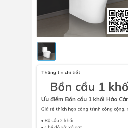
Sen t
Phụ kiện nhà vệ sinh
Combo 
Thông tin chi tiết
chọn
Gương nhà vệ sinh - nhà tắm
Bồn cầu 1 kh
Combo 
Máy sấy tay
Combo 
Nắp bồn cầu
Ưu điểm
Bồn cầu
1 khối Hảo Cả
Combo
Nắp điện tử
mặt tr
Giá rẻ thích hợp công trình công cộng, nh
Combo 
• Bộ cầu 2 khối
• Chế độ xả: xả gạt