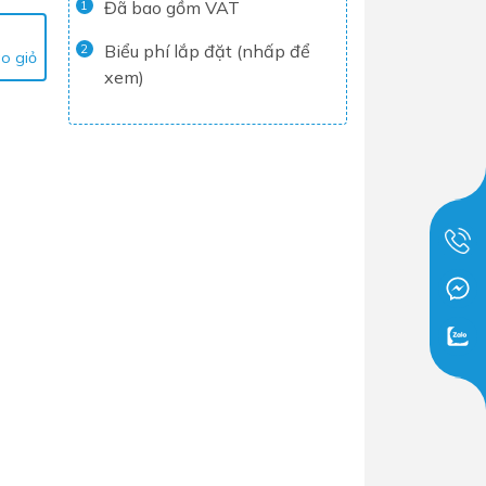
Đã bao gồm VAT
1
Tủ lạnh
Biểu phí lắp đặt (nhấp để
2
o giỏ
Máy rửa chén
xem)
Nồi chiên không dầu
Nồi cơm điện
Gia dụng
Dịch Vụ Lắp Đặt Thiết Bị Nhà Bếp
Lộc Nghi Cần Thơ – Chuyên
Nghiệp và Tận Tâm
Dịch Vụ Lắp Đặt Thiết Bị Ngành
Nước Lộc Nghi Cần Thơ – Chuyên
Nghiệp & Uy Tín
Dịch Vụ Lắp Đặt Sen Vòi và Phụ
Kiện Nhà Tắm Lộc Nghi Cần Thơ –
Chuyên Nghiệp và Tận Tâm