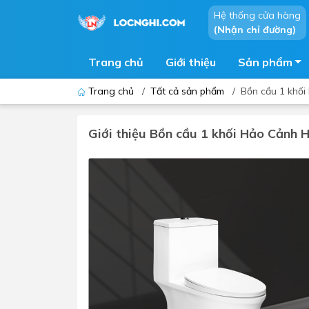
Hệ thống cửa hàng
(Nhận chỉ đường)
Trang chủ
Giới thiệu
Sản phẩm
Trang chủ
/
Tất cả sản phẩm
/
Bồn cầu 1 khố
Giới thiệu Bồn cầu 1 khối Hảo Cảnh
Bồn cầu
Bồn t
Thiết bị nhà tiểu
Phòng
Lavabo - Chậu rửa mặt
Sen t
Vòi lavabo
Vòi s
Vòi chậu - vòi hồ - vòi gắn tường
Máy t
Máy sấy tay
Phụ k
Lavabo tủ - Lavabo kính
Chậu 
Sen t