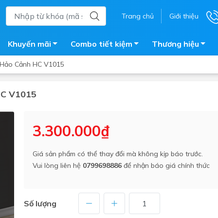
Trang chủ
Giới thiệu
Khuyến mãi
Combo tiết kiệm
Thương hiệu
i Hảo Cảnh HC V1015
 HC V1015
ắm
Bồn nước
 tắm kính
Máy nước nóng năng lượng 
3.300.000₫
trời
ắm đứng
Bồn bảo ôn
en tắm
Giá sản phẩm có thể thay đổi mà không kịp báo trước.
Bồn nhựa tự hoại
Vui lòng liên hệ
0799698886
để nhận báo giá chính thức
ắm nước nóng điện
Máy bơm tăng áp
iện nhà tắm
Vòi pha nóng lạnh
giặt
Số lượng
Vật tư
ắm âm tường